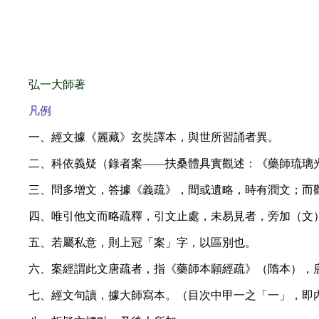
弘一大師著
凡例
一、經文據《麗藏》玄奘譯本，與世所習誦者異。
二、科依義疑（錄者案——扶桑體具實觀述：《藥師琉璃
三、問多增文，答據《義疏》，間或遺略，時有潤文；而
四、唯引他文而略疏釋，引文止處，未易見者，旁加（文
五、若屬私意，則上冠「案」字，以區別也。
六、案經謂此文唐疏者，指《藥師本願經疏》（隋本），
七、經文句讀，據大師寫本。（目次中甲一之「一」，即