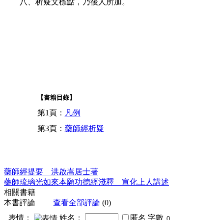
八、析疑文標點，乃後人所加。
【書籍目錄】
第1頁：
凡例
第3頁：
藥師經析疑
藥師經提要 洪啟嵩居士著
藥師琉璃光如來本願功德經淺釋 宣化上人講述
相關書籍
本書評論
查看全部評論
(0)
表情：
姓名：
匿名
字數