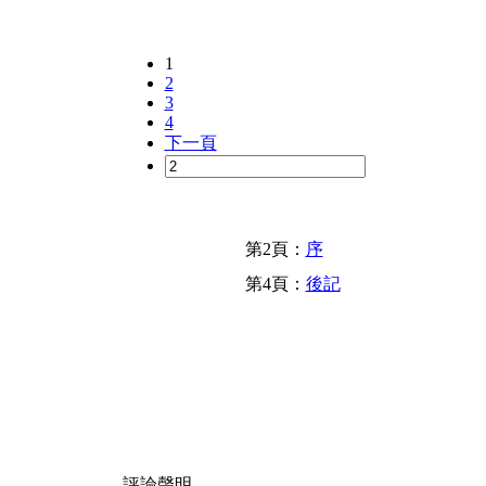
1
2
3
4
下一頁
第2頁：
序
第4頁：
後記
評論聲明