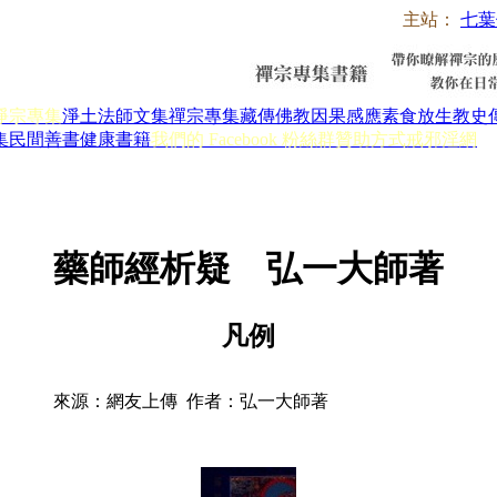
主站：
七葉
淨宗專集
淨土法師文集
禪宗專集
藏傳佛教
因果感應
素食放生
教史
集
民間善書
健康書籍
我們的 Facebook 粉絲群
贊助方式
戒邪淫網
藥師經析疑 弘一大師著
凡例
來源：網友上傳 作者：弘一大師著