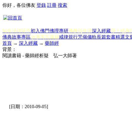
你好，各位佛友
登錄
註冊
搜索
知名法師著作
初入佛門
佛理專研
佛教徒生活
深入經藏
淨土經典
佛典故事專區
故事寓言書籍
戒律規行
咒偈儀軌
長篇套書
精選文
首頁
→
深入經藏
→
藥師經
背景：
閱讀書籍 - 藥師經析疑 弘一大師著
[日期：2010-09-05]