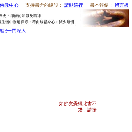
佛教中心
支持書舍的建設：
請點這裡
書本報錯：
留言板
傳記
一門深入
如佛友覺得此書不
錯，請按