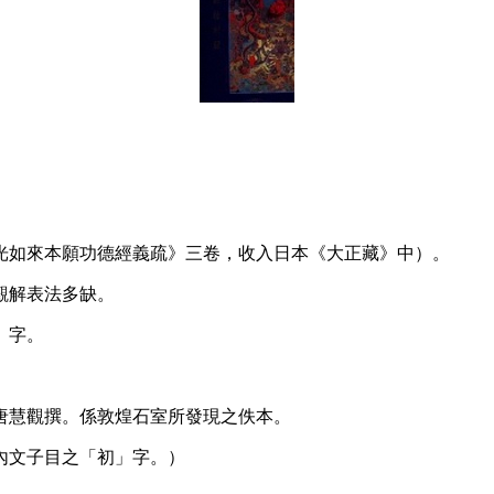
光如來本願功德經義疏》三卷，收入日本《大正藏》中）。
觀解表法多缺。
）字。
唐慧觀撰。係敦煌石室所發現之佚本。
內文子目之「初」字。）