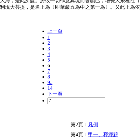
如大海，是此所詮。於彼一切作意其境而發願已，增長大乘種性（
勝利現大菩提，是名正為〔即華嚴五為中之第一為〕。又此正為
上一頁
1
2
3
4
5
6
7
8
9..
14
下一頁
第2頁：
凡例
第4頁：
甲一、釋經題