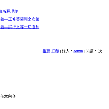
疏所釋理趣
經義—正修菩薩願之次第
經義—誦持文等一切勝利
推薦
打印
| 錄入：
admin
| 閱讀：
次
的任意內容
款