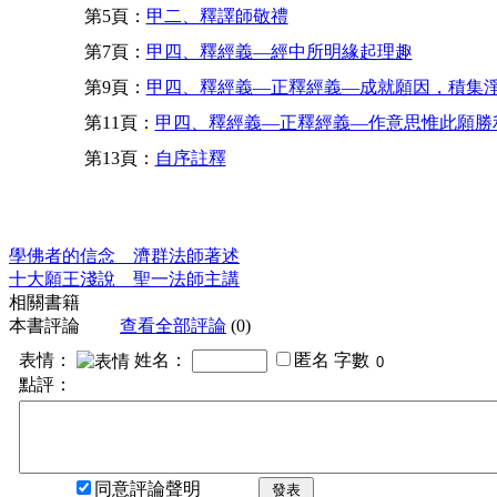
第5頁：
甲二、釋譯師敬禮
第7頁：
甲四、釋經義—經中所明緣起理趣
第9頁：
甲四、釋經義—正釋經義—成就願因，積集
第11頁：
甲四、釋經義—正釋經義—作意思惟此願勝
第13頁：
自序註釋
學佛者的信念 濟群法師著述
十大願王淺說 聖一法師主講
相關書籍
本書評論
查看全部評論
(0)
表情：
姓名：
匿名
字數
點評：
同意評論聲明
發表