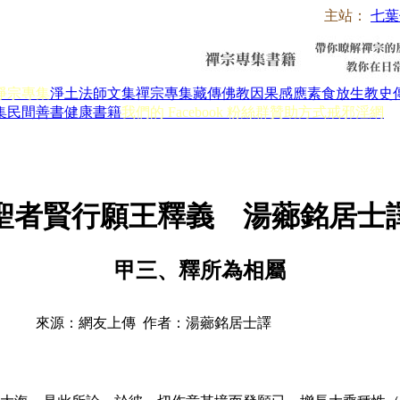
主站：
七葉
淨宗專集
淨土法師文集
禪宗專集
藏傳佛教
因果感應
素食放生
教史
集
民間善書
健康書籍
我們的 Facebook 粉絲群
贊助方式
戒邪淫網
聖者賢行願王釋義 湯薌銘居士
甲三、釋所為相屬
來源：網友上傳 作者：湯薌銘居士譯