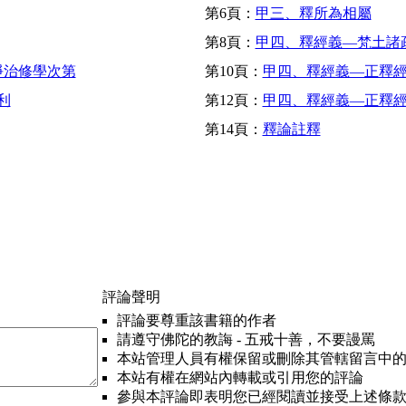
第6頁：
甲三、釋所為相屬
第8頁：
甲四、釋經義—梵土諸
淨治修學次第
第10頁：
甲四、釋經義—正釋
利
第12頁：
甲四、釋經義—正釋
第14頁：
釋論註釋
評論聲明
評論要尊重該書籍的作者
請遵守佛陀的教誨 - 五戒十善，不要謾罵
本站管理人員有權保留或刪除其管轄留言中
本站有權在網站內轉載或引用您的評論
參與本評論即表明您已經閱讀並接受上述條