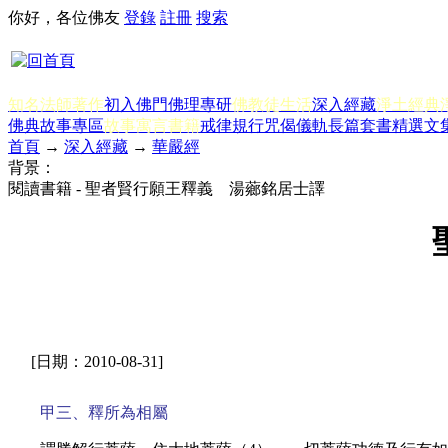
你好，各位佛友
登錄
註冊
搜索
知名法師著作
初入佛門
佛理專研
佛教徒生活
深入經藏
淨土經典
佛典故事專區
故事寓言書籍
戒律規行
咒偈儀軌
長篇套書
精選文
首頁
→
深入經藏
→
華嚴經
背景：
閱讀書籍 - 聖者賢行願王釋義 湯薌銘居士譯
[日期：2010-08-31]
甲三、釋所為相屬