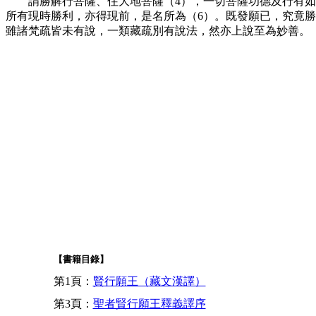
謂勝解行菩薩、住大地菩薩（
4），一切菩薩功德及行有
所有現時勝利，亦得現前，是名所為（6）。既發願已，究竟
雖諸梵疏皆未有說，一類藏疏別有說法，然亦上說至為妙善。
【書籍目錄】
第1頁：
賢行願王（藏文漢譯）
第3頁：
聖者賢行願王釋義譯序