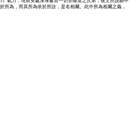
5）氣力，現前安處深厚薰習一切菩薩道之次第，後文所說願中
依於所為，而其所為依於所詮，是名相屬。此中所為相屬之義，