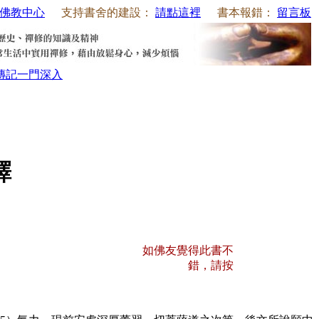
佛教中心
支持書舍的建設：
請點這裡
書本報錯：
留言板
傳記
一門深入
譯
如佛友覺得此書不
錯，請按