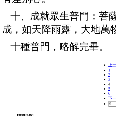
十、成就眾生普門：菩
成，如天降雨露，大地萬
十種普門，略解完畢。
上
1
2
3
4
5
6
下
【書籍目錄】