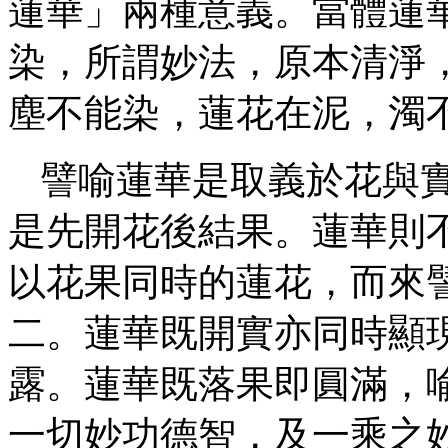
蓮華」兩種意義。當體蓮
染，所謂妙法，原本清淨
塵不能染，蓮花在泥，濁
譬喻蓮華是取義於花與
是先開花後結果。蓮華則
以花果同時的蓮花，而來
二。蓮華既開實亦同時顯
露。蓮華既落果即圓滿，
一切妙功德智，及一乘之