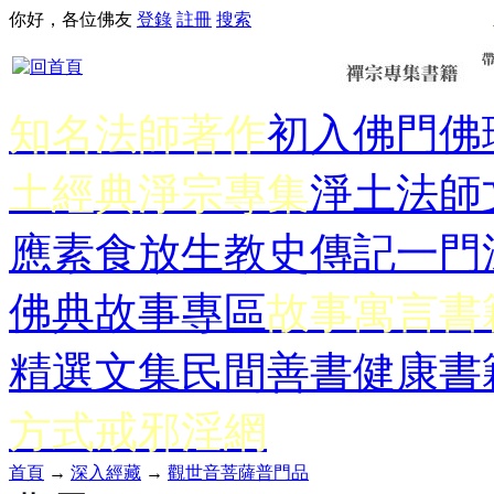
你好，各位佛友
登錄
註冊
搜索
知名法師著作
初入佛門
佛
土經典
淨宗專集
淨土法師
應
素食放生
教史傳記
一門
佛典故事專區
故事寓言書
精選文集
民間善書
健康書
方式
戒邪淫網
首頁
→
深入經藏
→
觀世音菩薩普門品