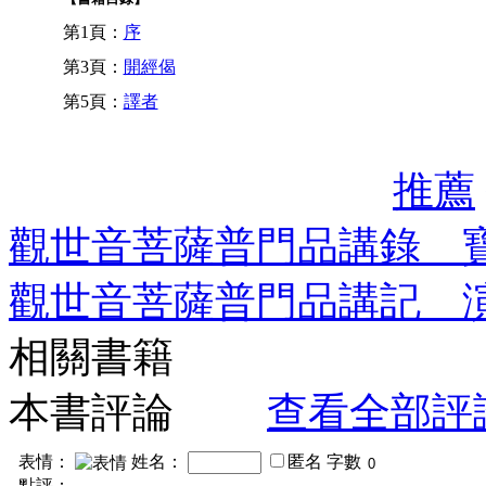
第1頁：
序
第3頁：
開經偈
第5頁：
譯者
推薦
觀世音菩薩普門品講錄 
觀世音菩薩普門品講記 
相關書籍
本書評論
查看全部評
表情：
姓名：
匿名
字數
點評：