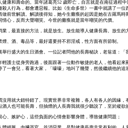
人健康和壽命的。當年諸葛亮
52 歲即亡，自言就是在南征過程
種殺人行為，都會遭惡報。比如《生命多世》一書中就講了一位西
做前世解讀。解讀後得知，她今生癱瘓的起因是她在古羅馬時期造
同情心，反而大聲嘲笑。今世的癱瘓就是當年嘲笑的代價。
消業，最直接的方法，就是放生。放生能導人健康長壽。放生的
禁煙、酒、毒品等，最好還要持不邪淫戒，性方面有所節制。
裏舉行盛大的生日酒會。一位記者問他的長壽秘訣，老翁道：「
年輕護士從身旁跑過，後面跟著一位動作敏捷的老人，他看起來
停了一會兒，看著大家，「嚎嚎」地叫了幾聲，然後繼續他的追
慣沒用就大錯特錯了。現實世界非常複雜，各人有各人的因緣，
點酒人也可能長壽，但抽煙的人長壽我就很少聽說了，至於縱欲
恨心、嫉妒心，這些負面的心情會影響身體，導致健康問題；
人體經脈、內臟器官，並消惡業，是對健康長壽非常有利的。人