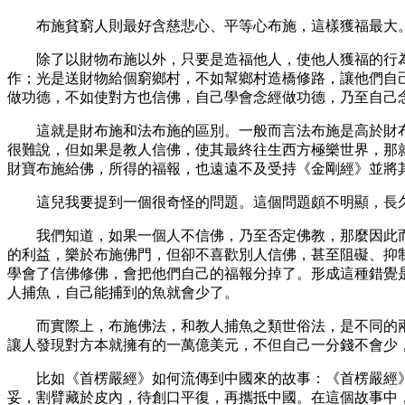
布施貧窮人則最好含慈悲心、平等心布施，這樣獲福最大
除了以財物布施以外，只要是造福他人，使他人獲福的行
作；光是送財物給個窮鄉村，不如幫鄉村造橋修路，讓他們自
做功德，不如使對方也信佛，自己學會念經做功德，乃至自己
這就是財布施和法布施的區別。一般而言法布施是高於財
很難說，但如果是教人信佛，使其最終往生西方極樂世界，那
財寶布施給佛，所得的福報，也遠遠不及受持《金剛經》並將
這兒我要提到一個很奇怪的問題。這個問題頗不明顯，長
我們知道，如果一個人不信佛，乃至否定佛教，那麼因此
的利益，樂於布施佛門，但卻不喜歡別人信佛，甚至阻礙、抑
學會了信佛修佛，會把他們自己的福報分掉了。形成這種錯覺
人捕魚，自己能捕到的魚就會少了。
而實際上，布施佛法，和教人捕魚之類世俗法，是不同的
讓人發現對方本就擁有的一萬億美元，不但自己一分錢不會少
比如《首楞嚴經》如何流傳到中國來的故事：《首楞嚴經
妥，割臂藏於皮內，待創口平復，再攜抵中國。在這個故事中