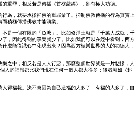
播的重罪，相反若是傳播《首楞嚴經》，卻有極大功德。
的行為，就要承擔抑佛的重罪業了。抑制佛教傳播的行為實質上
轉而積極傳播佛教才能消業。
，不是一個有限的「魚塘」。比如修淨土就是「千萬人成就，千
少了，因此得到的享樂就少了。比如我們可以在經中看到，西方
為什麼能從識心中化現出來？因為西方極樂世界的人的功德大，
快樂之中；相反若是人人行惡，那麼整個世界就是一片悲慘，人
歲，每個人的福報都比我們現在任何一個人都大得多；後者就如《起
萬人得福報。決不會因為自己造福的人多了，有福的人多了，自