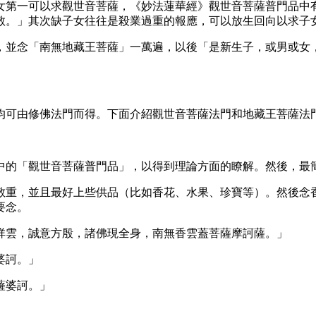
女第一可以求觀世音菩薩，《妙法蓮華經》觀世音菩薩普門品中
敬。」其次缺子女往往是殺業過重的報應，可以放生回向以求子
，並念「南無地藏王菩薩」一萬遍，以後「是新生子，或男或女
均可由修佛法門而得。下面介紹觀世音菩薩法門和地藏王菩薩法
中的「觀世音菩薩普門品」，以得到理論方面的瞭解。然後，最
敬重，並且最好上些供品（比如香花、水果、珍寶等）。然後念
要念。
祥雲，誠意方殷，諸佛現全身，南無香雲蓋菩薩摩訶薩。」
婆訶。」
薩婆訶。」