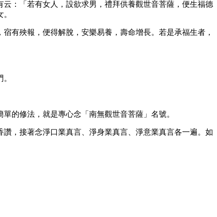
有云：「若有女人，設欲求男，禮拜供養觀世音菩薩，便生福德
女。
，宿有殃報，便得解脫，安樂易養，壽命增長。若是承福生者，
門。
簡單的修法，就是專心念「南無觀世音菩薩」名號。
香讚，接著念淨口業真言、淨身業真言、淨意業真言各一遍。如