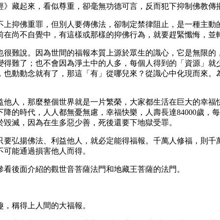
經》藏起來，看似尊重，卻毫無功德可言，反而犯下抑制佛教傳
不上抑佛重罪，但別人要傳佛法，卻制定禁律阻止，是一種主動
前在尚不自覺中，有這樣或那樣的抑佛行為，就要趕緊懺悔，並
也很難說。因為世間的福報本質上源於眾生的識心，它是無限的
變得難了；也不會因為淨土中的人多，每個人得到的「資源」就
，也動動念就有了，那這「有」從哪兒來？從識心中化現而來。
益他人，那麼整個世界就是一片繁榮，大家都生活在巨大的幸福
下降的時代，人人都無憂無慮，幸福快樂，人壽長達
84000
於毀滅，因為在生多惡少善，死後還要下地獄受罪。
只要弘揚佛法、利益他人，就必定能得福報。千萬人修福，則千
不可能通過損害他人而得。
參看後面介紹的觀世音菩薩法門和地藏王菩薩的法門。
趣，稱得上人間的大福報。