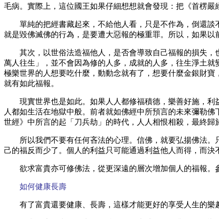
毛病。實際上，這位國王如果仔細想想就會發現：把《首楞嚴
單純的把經書藏起來，不給他人看，只是不作為，倒還談
就是毀佛滅佛的行為，是要遭大惡報的極重罪。所以，如果以
其次，以世俗法造福他人，是否會導致自己福報的損失，
萬人往生」，並不會因為修的人多，成就的人多，往生淨土就
極樂世界的人想要吃什麼，動動念就有了，想要什麼金銀財寶
就有如此福報。
現實世界也是如此。如果人人都修福積德，樂善好施，利
人都如生活在地獄中般。前者就如佛經中所預言的未來彌勒佛
世經》中所言的起「刀兵劫」的時代，人人相恨相殺，最終歸
所以我們不要有任何吝法的心理。信佛，就要弘揚佛法。
己的福反而少了。個人的利益只可能通過利益他人而得，而決
欲求富貴亦可修佛法，從更深遠的層次增加個人的福報。
如何健康長壽
有了富貴還要健康、長壽，這樣才能更好的享受人生的樂