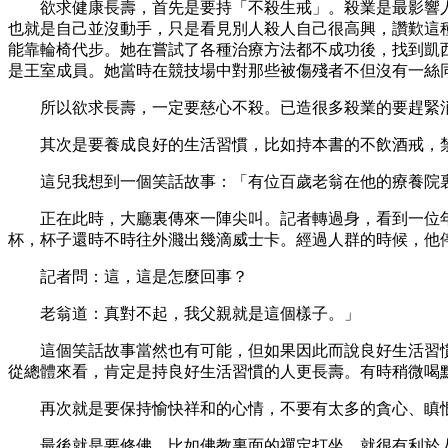
欲求健康長壽，首先是要持「不殺生戒」。殺業是最影響
也就是自己並沒動手，只是看見別人殺人自己很高興，讚歎這
能靠輪椅代步。她在嘗試了各種治療方法都不成功後，找到凱西
是王室成員。她當時在競技場中對那些被傷殘者不但沒有一絲
所以欲求長壽，一定要慈心不殺。已造很多殺業的要趕緊
其次是要養成良好的生活習慣，比如持本書的不飲酒戒，
這兒我想到一個笑話故事：「有位百歲老翁在他的療養院
正在此時，大廳裏傳來一陣尖叫。記者轉過身，看到一位
杯，杯子還時不時往外濺出幾滴威士卡。經過人群的時候，他
記者問：這，這是怎麼回事？
老翁道：真對不起，我父親就是這個樣子。」
這個笑話故事當然也有可能，但如果因此而說良好生活習
從總體來看，肯定是持良好生活習慣的人更長壽。有時稍微喝
再次就是要保持愉快祥和的心情，不要有太多的貪心、瞋
最後就是要修佛，比如佛教裏面的禪定打坐，就很有利於