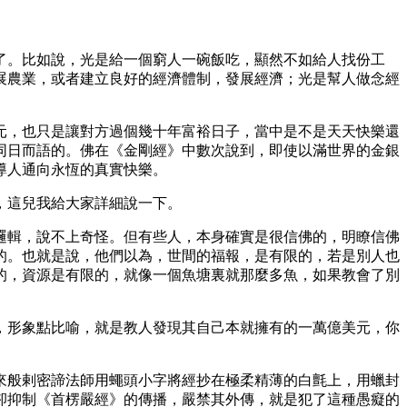
了。比如說，光是給一個窮人一碗飯吃，顯然不如給人找份工
展農業，或者建立良好的經濟體制，發展經濟；光是幫人做念經
元，也只是讓對方過個幾十年富裕日子，當中是不是天天快樂還
同日而語的。佛在《金剛經》中數次說到，即使以滿世界的金銀
導人通向永恆的真實快樂。
，這兒我給大家詳細說一下。
邏輯，說不上奇怪。但有些人，本身確實是很信佛的，明瞭信佛
的。也就是說，他們以為，世間的福報，是有限的，若是別人也
的，資源是有限的，就像一個魚塘裏就那麼多魚，如果教會了別
，形象點比喻，就是教人發現其自己本就擁有的一萬億美元，你
來般剌密諦法師用蠅頭小字將經抄在極柔精薄的白氈上，用蠟封
卻抑制《首楞嚴經》的傳播，嚴禁其外傳，就是犯了這種愚癡的