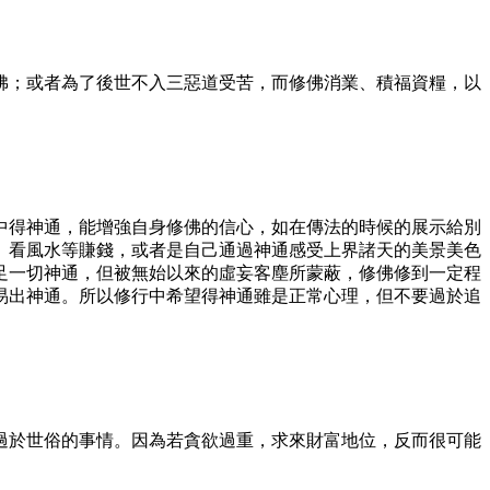
佛；或者為了後世不入三惡道受苦，而修佛消業、積福資糧，以
中得神通，能增強自身修佛的信心，如在傳法的時候的展示給別
、看風水等賺錢，或者是自己通過神通感受上界諸天的美景美色
足一切神通，但被無始以來的虛妄客塵所蒙蔽，修佛修到一定程
易出神通。所以修行中希望得神通雖是正常心理，但不要過於追
過於世俗的事情。因為若貪欲過重，求來財富地位，反而很可能