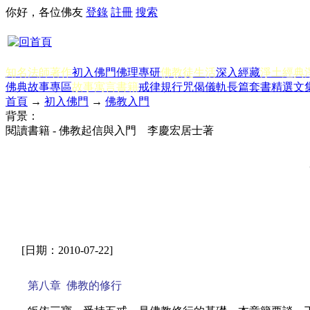
你好，各位佛友
登錄
註冊
搜索
知名法師著作
初入佛門
佛理專研
佛教徒生活
深入經藏
淨土經典
佛典故事專區
故事寓言書籍
戒律規行
咒偈儀軌
長篇套書
精選文
首頁
→
初入佛門
→
佛教入門
背景：
閱讀書籍 - 佛教起信與入門 李慶宏居士著
[日期：2010-07-22]
第八章
佛教的修行