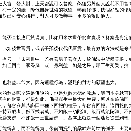
做大官，發大財，上天都說可以答應，然後另外個人說我不用富
，有一定的錢，降低自身世俗的欲望，轉而修佛，找個好點的環
如對己可安心修行，對人可多做善事，更多的幫助他人。
，能否直接應用於現實，比如用來求世俗的富貴呢？答案是肯定
，比如後世富貴，或者子孫後代代代富貴，最有效的方法就是修
》有云：「未來世中，若有善男子善女人，於佛法中所種善根，
。如但回向自家眷屬，或自身利益，如是之果，即三生受樂，捨
，也利益非常大。因為這種行為，滿足的對方的願望也大。
大的利益呢？這是佛說的，也是無數大德的教誨，我們本身就可
所有的財富，都是如此。佛是眾生中最大的生靈，所以布施佛門
人，都會在其八識田中種下回報的種子，都會有回報。這回報的
一持五戒者。飯五戒者萬。不如飯一須陀洹。飯百萬須陀洹。不
億辟支佛。不如飯一三世諸佛。」基本上就是一個迷妄從重到輕
可能得富，而不能得貴，像前面提到的梁武帝前世的例子，主要