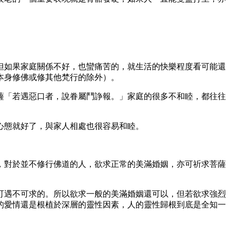
但如果家庭關係不好，也蠻痛苦的，就生活的快樂程度看可能還
本身修佛或修其他梵行的除外）。
薩「若遇惡口者，說眷屬鬥諍報。」家庭的很多不和睦，都往往
心態就好了，與家人相處也很容易和睦。
，對於並不修行佛道的人，欲求正常的美滿婚姻，亦可祈求菩薩
可遇不可求的。所以欲求一般的美滿婚姻還可以，但若欲求強烈
的愛情還是根植於深層的靈性因素，人的靈性歸根到底是全知一