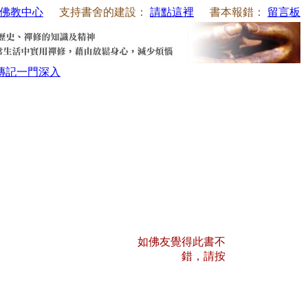
佛教中心
支持書舍的建設：
請點這裡
書本報錯：
留言板
傳記
一門深入
如佛友覺得此書不
錯，請按