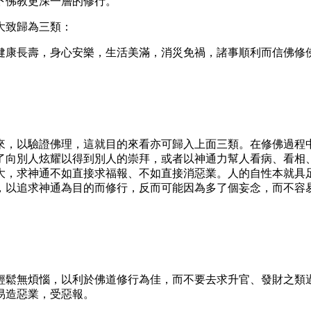
下佛教更深一層的修行。
大致歸為三類：
健康長壽，身心安樂，生活美滿，消災免禍，諸事順利而信佛修
來，以驗證佛理，這就目的來看亦可歸入上面三類。在修佛過程
了向別人炫耀以得到別人的崇拜，或者以神通力幫人看病、看相
大，求神通不如直接求福報、不如直接消惡業。人的自性本就具
，以追求神通為目的而修行，反而可能因為多了個妄念，而不容
輕鬆無煩惱，以利於佛道修行為佳，而不要去求升官、發財之類
易造惡業，受惡報。