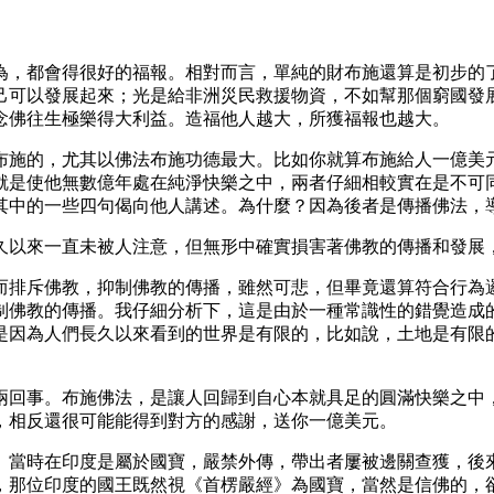
。
為，都會得很好的福報。相對而言，單純的財布施還算是初步的
己可以發展起來；光是給非洲災民救援物資，不如幫那個窮國發
念佛往生極樂得大利益。造福他人越大，所獲福報也越大。
布施的，尤其以佛法布施功德最大。比如你就算布施給人一億美
就是使他無數億年處在純淨快樂之中，兩者仔細相較實在是不可
其中的一些四句偈向他人講述。為什麼？因為後者是傳播佛法，
久以來一直未被人注意，但無形中確實損害著佛教的傳播和發展
而排斥佛教，抑制佛教的傳播，雖然可悲，但畢竟還算符合行為
制佛教的傳播。我仔細分析下，這是由於一種常識性的錯覺造成
是因為人們長久以來看到的世界是有限的，比如說，土地是有限
兩回事。布施佛法，是讓人回歸到自心本就具足的圓滿快樂之中
，相反還很可能能得到對方的感謝，送你一億美元。
》當時在印度是屬於國寶，嚴禁外傳，帶出者屢被邊關查獲，後
，那位印度的國王既然視《首楞嚴經》為國寶，當然是信佛的，