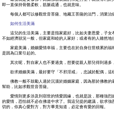
即一直保持骨骼柔軟，筋脈疏通，也就意味。
每個人都可以修觀世音菩薩、地藏王菩薩的法門，消業治
如何生活美滿
這兒的生活美滿，主要是指家庭好，比如夫妻恩愛，子女
不如經濟狀況一般，但家庭和睦的人家好；或者有的人雖然地
家庭美滿，婚姻愛情幸福，主要也在於自身往世積累的福
是因為口業引起的。
其次呢，對自家人也不要過貪，想要從親人那兒得到過多
欲求婚姻美滿，最好要守「不邪淫戒」，忠誠於配偶，這
佛教一般不鼓勵人過於沉湎於婚姻家庭，因為那於佛教的
幫助，比如求觀世音菩薩。
愛情則更多涉及到宿世的情愛因緣，也就是說，那種強烈
的愛情，恐怕就不必在佛道中求了。我這兒提的建議，欲求強
切的，你真心愛對方，對方畢竟知道，必定會有愛的回報。