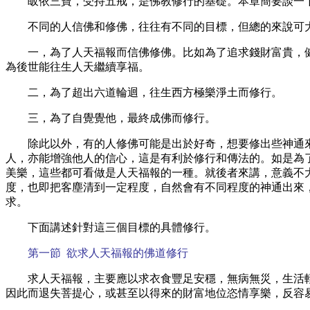
皈依三寶，受持五戒，是佛教修行的基礎。本章簡要談一
不同的人信佛和修佛，往往有不同的目標，但總的來說可
一，為了人天福報而信佛修佛。比如為了追求錢財富貴，
為後世能往生人天繼續享福。
二，為了超出六道輪迴，往生西方極樂淨土而修行。
三，為了自覺覺他，最終成佛而修行。
除此以外，有的人修佛可能是出於好奇，想要修出些神通
人，亦能增強他人的信心，這是有利於修行和傳法的。如是為
美樂，這些都可看做是人天福報的一種。就後者來講，意義不
度，也即把客塵清到一定程度，自然會有不同程度的神通出來
求。
下面講述針對這三個目標的具體修行。
第一節
欲求人天福報的佛道修行
求人天福報，主要應以求衣食豐足安穩，無病無災，生活
因此而退失菩提心，或甚至以得來的財富地位恣情享樂，反容