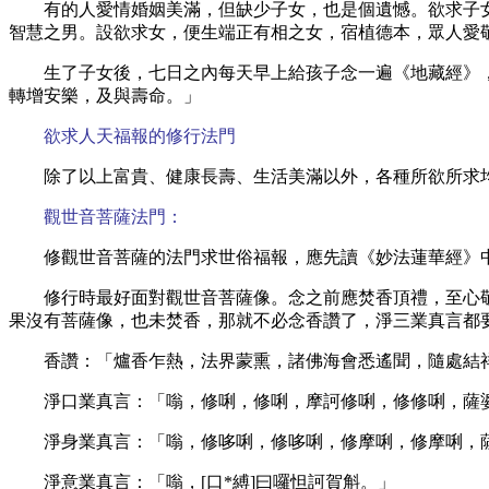
有的人愛情婚姻美滿，但缺少子女，也是個遺憾。欲求子
智慧之男。設欲求女，便生端正有相之女，宿植德本，眾人愛
生了子女後，七日之內每天早上給孩子念一遍《地藏經》
轉增安樂，及與壽命。」
欲求人天福報的修行法門
除了以上富貴、健康長壽、生活美滿以外，各種所欲所求
觀世音菩薩法門：
修觀世音菩薩的法門求世俗福報，應先讀《妙法蓮華經》
修行時最好面對觀世音菩薩像。念之前應焚香頂禮，至心
果沒有菩薩像，也未焚香，那就不必念香讚了，淨三業真言都
香讚：「爐香乍熱，法界蒙熏，諸佛海會悉遙聞，隨處結
淨口業真言：「嗡，修唎，修唎，摩訶修唎，修修唎，薩
淨身業真言：「嗡，修哆唎，修哆唎，修摩唎，修摩唎，
淨意業真言：「嗡，
[口*縛]曰囉怛訶賀斛。」