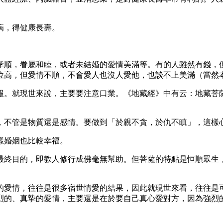
病，得健康長壽。
孝順，眷屬和睦，或者未結婚的愛情美滿等。有的人雖然有錢，
位高，但愛情不順，不會愛人也沒人愛他，也談不上美滿（當然
報。就現世來說，主要要注意口業。《地藏經》中有云：地藏菩
，不管是物質還是感情。要做到「於親不貪，於仇不瞋」，這樣
樣婚姻也比較幸福。
最終目的，即教人修行成佛毫無幫助。但菩薩的特點是恒順眾生
的愛情，往往是很多宿世情愛的結果，因此就現世來看，往往是
烈的、真摯的愛情，主要還是在於要自己真心愛對方，因為強烈