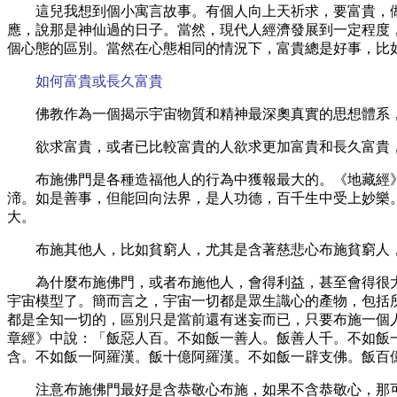
這兒我想到個小寓言故事。有個人向上天祈求，要富貴，
應，說那是神仙過的日子。當然，現代人經濟發展到一定程度
個心態的區別。當然在心態相同的情況下，富貴總是好事，比
如何富貴或長久富貴
佛教作為一個揭示宇宙物質和精神最深奧真實的思想體系
欲求富貴，或者已比較富貴的人欲求更加富貴和長久富貴
布施佛門是各種造福他人的行為中獲報最大的。《地藏經
渧。如是善事，但能回向法界，是人功德，百千生中受上妙樂
大。
布施其他人，比如貧窮人，尤其是含著慈悲心布施貧窮人
為什麼布施佛門，或者布施他人，會得利益，甚至會得很
宇宙模型了。簡而言之，宇宙一切都是眾生識心的產物，包括
都是全知一切的，區別只是當前還有迷妄而已，只要布施一個
章經》中說：「飯惡人百。不如飯一善人。飯善人千。不如飯
含。不如飯一阿羅漢。飯十億阿羅漢。不如飯一辟支佛。飯百
注意布施佛門最好是含恭敬心布施，如果不含恭敬心，那