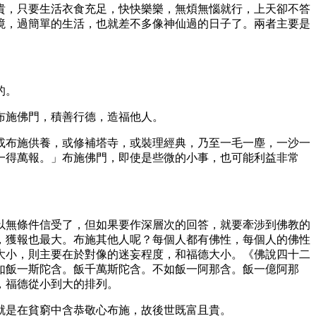
貴，只要生活衣食充足，快快樂樂，無煩無惱就行，上天卻不答
境，過簡單的生活，也就差不多像神仙過的日子了。兩者主要是
的。
布施佛門，積善行德，造福他人。
或布施供養，或修補塔寺，或裝理經典，乃至一毛一塵，一沙一
一得萬報。」布施佛門，即使是些微的小事，也可能利益非常
以無條件信受了，但如果要作深層次的回答，就要牽涉到佛教的
，獲報也最大。布施其他人呢？每個人都有佛性，每個人的佛性
大小，則主要在於對像的迷妄程度，和福德大小。《佛說四十二
如飯一斯陀含。飯千萬斯陀含。不如飯一阿那含。飯一億阿那
，福德從小到大的排列。
就是在貧窮中含恭敬心布施，故後世既富且貴。