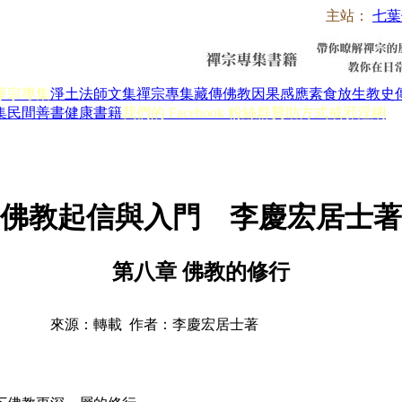
主站：
七葉
淨宗專集
淨土法師文集
禪宗專集
藏傳佛教
因果感應
素食放生
教史
集
民間善書
健康書籍
我們的 Facebook 粉絲群
贊助方式
戒邪淫網
佛教起信與入門 李慶宏居士著
第八章 佛教的修行
來源：轉載 作者：李慶宏居士著