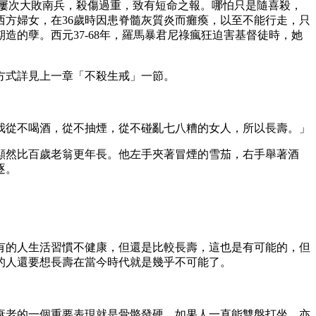
中屢次大敗南兵，殺傷過重，致有短命之報。哪怕只是隨喜殺，
方婦女，在36歲時因患脊髓灰質炎而癱瘓，以至不能行走，只
的孽。西元37-68年，羅馬暴君尼祿瘋狂迫害基督徒時，她
方式詳見上一章「不殺生戒」一節。
我從不喝酒，從不抽煙，從不碰亂七八糟的女人，所以長壽。」
顯然比百歲老翁更年長。他左手夾著冒煙的雪茄，右手舉著酒
逐。
有的人生活習慣不健康，但還是比較長壽，這也是有可能的，但
的人還要想長壽在當今時代就是幾乎不可能了。
衰老的一個重要表現就是骨骼發硬，如果人一直能雙盤打坐，亦