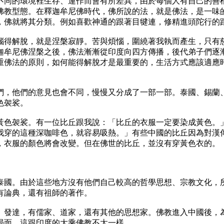
同的環境裡生存、運作而會有所差異，由於每個人有自己的善根
佛教型態。在釋迦牟尼佛時代，佛所說的法，就是佛法，是一味
，佛就將其分類。例如喜歡神通的跟著目犍連，修精進頭陀行的
得解脫，就是涅槃寂靜。苦與煩惱，圍繞著我執而產生，只有慈
迦牟尼佛涅槃之後，佛法漸漸從印度向四方傳播，後代弟子們逐
重佛法的原則，如何能得解脫才是最重要的，生活方式應該適應
，他們的意見也會不同，慢慢又分成了一部一部。泰國、錫蘭、
色袈裟。
色袈裟。有一位比丘跟我說：「比丘的衣服一定要染成黃色。」
我穿的這種深咖啡色，就容易吸熱。」有些中國的比丘因為對漢
，衣服的顏色將會改變。但在佛世的比丘，並沒有穿黃色衣的。
國。由於這些地方沒有他們自己較高的哲學思想、宗教文化，所
有論典，還有祖師的著作。
發達，有儒家、道家，還有其他的思想家。佛教進入中國後，為
局面，這跟印度的大乘佛教不太一樣。