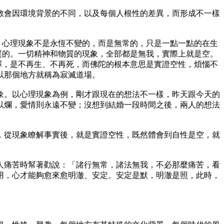
會因環境背景的不同，以及每個人根性的差異，而形成不一樣
，心理現象不是永恆不變的，而是無常的，只是一點一點的在生
質的。一切精神和物質的現象，全部都是無我，實際上就是空。
釋，是不再生、不再死，而佛陀的根本意思是實證空性，煩惱不
以那個地方就稱為寂滅道場。
。以心理現象為例，剛才跟現在的想法不一樣，昨天跟今天的
以爛，愛情則永遠不變；沒想到結婚一段時間之後，兩人的想法
從現象瞭解事實後，就是實證空性，既然體會到自性是空，就
痛苦時幫著勸說：「諸行無常，諸法無我，不必那麼痛苦，看
用，心才能夠愈來愈明澈、安定。安定是默，明澈是照，此時，