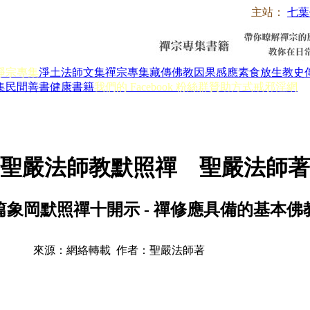
主站：
七葉
淨宗專集
淨土法師文集
禪宗專集
藏傳佛教
因果感應
素食放生
教史
集
民間善書
健康書籍
我們的 Facebook 粉絲群
贊助方式
戒邪淫網
聖嚴法師教默照禪 聖嚴法師著
篇象岡默照禪十開示 - 禪修應具備的基本佛
來源：網絡轉載 作者：聖嚴法師著