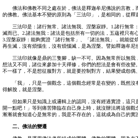
佛法和佛教不同之處在於，佛法是釋迦牟尼佛說的言教，而
的佛教。佛法基本不變的原則為「三法印」，是相同的，從釋
三法印是：諸行無常、諸法無我、涅槃寂靜。1.諸行無常：
滅而已。2.諸法無我：諸法是包括所有一切的法，五蘊裡只
3.涅槃寂靜：能夠實證「諸行無常」、「諸法無我」，就能
再生滅，沒有煩惱生，沒有煩惱滅，是為涅槃。譬如釋迦牟尼
三法印就像是鼎的三隻腳，缺一不可。因為無常所以無我，
想法又不同，諸位來參加十天禪修，你們的想法是會有些改變
不一樣了，不是想征服對方，就是要控制對方，結果變成怨偶
「我」，只是一個觀念，這個觀念經常是在變的，既然沒有
得解脫，就是涅槃。
但如果只是知識上或邏輯上的認同，沒有經過實證，這只是
開一點吧！」等到痛苦降臨在自己身上時，就沒辦法將這個觀
漸漸就會知道心是無常的，我是不存在的，這就成為自己的實
二、佛法的變遷