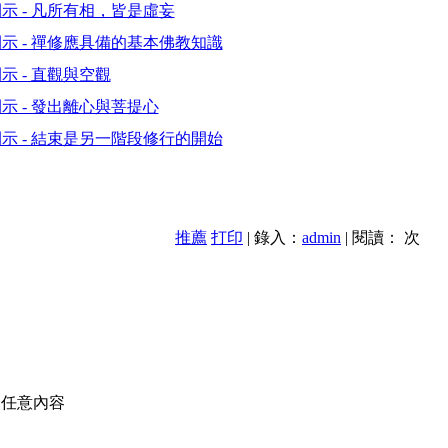
示 - 凡所有相，皆是虛妄
示 - 禪修應具備的基本佛教知識
 - 直觀與空觀
 - 發出離心與菩提心
示 - 結束是另一階段修行的開始
推薦
打印
| 錄入：
admin
| 閱讀：
次
的任意內容
款