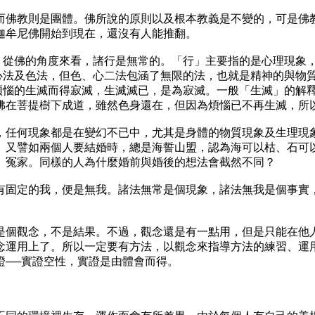
佛教則是團體。佛所說的原則以及根本教義是不變的，可是佛教
迦牟尼佛開始到現在，還沒有人能推翻。
從佛的角度來看，諸行是無常的。「行」主要指的是心理現象
有心法及色法，但色、心二法包涵了無限的法，也就是精神的與物
從煩惱的生滅而得寂滅，生滅滅已，是為寂滅。一般「生滅」的解
佛在菩提樹下成道，雖然色身還在，但因為煩惱已不再生滅，所
任何現象都是在變幻不已中，尤其是身體的物質現象及生理現象
。又譬如兩個人要結婚時，總是海誓山盟，認為海可以枯、石可
、冤家。同樣的人為什麼婚前與婚後的想法會截然不同？
固定的我，便是無我。諸法無常是個現象，諸法無我是個事實，
個觀念，不是結果。不過，觀念還是有一點用，但是只能在他人
念運用上了。所以一定要有方法，以觀念來指導方法的練習、運
證──實證空性，實證是由體會而得。