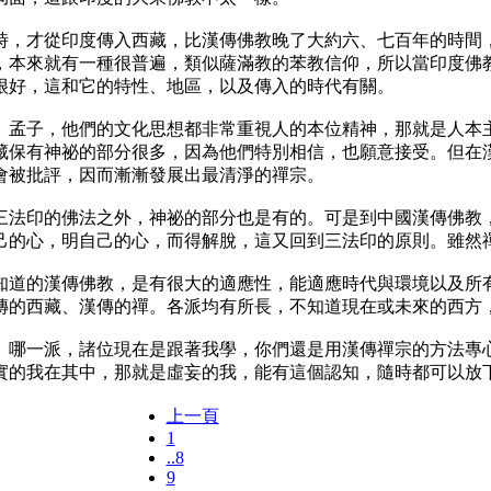
，才從印度傳入西藏，比漢傳佛教晚了大約六、七百年的時間，
，本來就有一種很普遍，類似薩滿教的苯教信仰，所以當印度佛
很好，這和它的特性、地區，以及傳入的時代有關。
孟子，他們的文化思想都非常重視人的本位精神，那就是人本主
藏保有神祕的部分很多，因為他們特別相信，也願意接受。但在
會被批評，因而漸漸發展出最清淨的禪宗。
法印的佛法之外，神祕的部分也是有的。可是到中國漢傳佛教，
己的心，明自己的心，而得解脫，這又回到三法印的原則。雖然
道的漢傳佛教，是有很大的適應性，能適應時代與環境以及所有
傳的西藏、漢傳的禪。各派均有所長，不知道現在或未來的西方
哪一派，諸位現在是跟著我學，你們還是用漢傳禪宗的方法專心
實的我在其中，那就是虛妄的我，能有這個認知，隨時都可以放
上一頁
1
..8
9