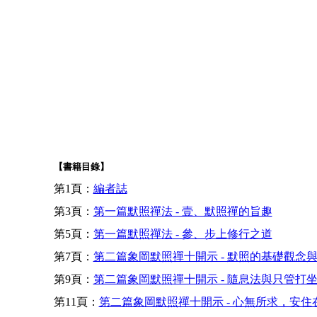
【書籍目錄】
第1頁：
編者誌
第3頁：
第一篇默照禪法 - 壹、默照禪的旨趣
第5頁：
第一篇默照禪法 - 參、步上修行之道
第7頁：
第二篇象岡默照禪十開示 - 默照的基礎觀念
第9頁：
第二篇象岡默照禪十開示 - 隨息法與只管打
第11頁：
第二篇象岡默照禪十開示 - 心無所求，安住