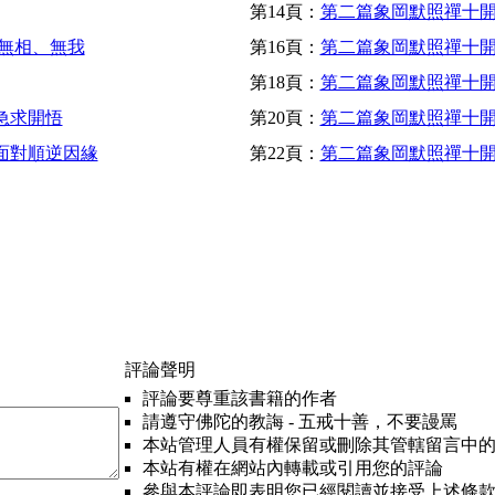
第14頁：
第二篇象岡默照禪十開
/無相、無我
第16頁：
第二篇象岡默照禪十開
第18頁：
第二篇象岡默照禪十開示
急求開悟
第20頁：
第二篇象岡默照禪十開示
心面對順逆因緣
第22頁：
第二篇象岡默照禪十開
評論聲明
評論要尊重該書籍的作者
請遵守佛陀的教誨 - 五戒十善，不要謾罵
本站管理人員有權保留或刪除其管轄留言中
本站有權在網站內轉載或引用您的評論
參與本評論即表明您已經閱讀並接受上述條