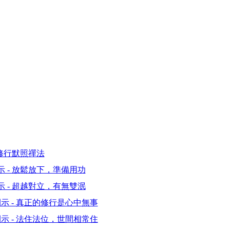
、修行默照禪法
 - 放鬆放下，準備用功
 - 超越對立，有無雙泯
示 - 真正的修行是心中無事
示 - 法住法位，世間相常住