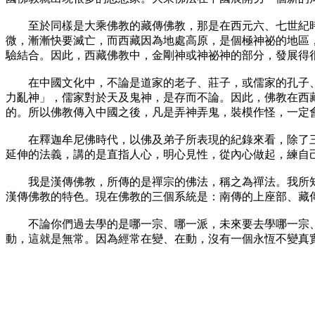
至於同樣是大乘佛教的藏傳佛教，那是在西元六、七世紀時
微，漸漸快要滅亡，而西藏因為地處高原，是個極神祕的地區
驗結合。因此，西藏佛教中，金剛神或神祕神的部分，發展得
在中國文化中，不論是道家的老子、莊子，或儒家的孔子、
力亂神」，儒家對於天及鬼神，是存而不論。因此，佛教在西
的。所以佛教傳入中國之後，凡是弄神弄鬼，裝模作怪，一定
在釋迦牟尼佛時代，以佛及弟子所表現的紀錄來看，除了三
延伸的法義，講的是直指人心，明心見性，從內心做起，練自
我是漢傳佛教，所傳的是禪宗的佛法，稱之為禪法。我所知
漢傳佛教的特色。現在佛教的三個系統是：南傳的上座部、藏
不論你們過去學的是哪一宗、哪一派，未來要去學哪一宗、
動，這就是無常。因為經常在變、在動，沒有一個永恆不變真