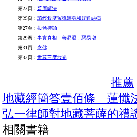
第23頁：
普廣請法
第25頁：
讀經救度冤魂纏身和疑難惡病
第27頁：
勸勉持誦
第29頁：
事實真相－善易退，惡易增
第31頁：
念佛
第33頁：
世尊三度放光
推薦
地藏經簡答壹佰條 蓮懺
弘一律師對地藏菩薩的禮
相關書籍