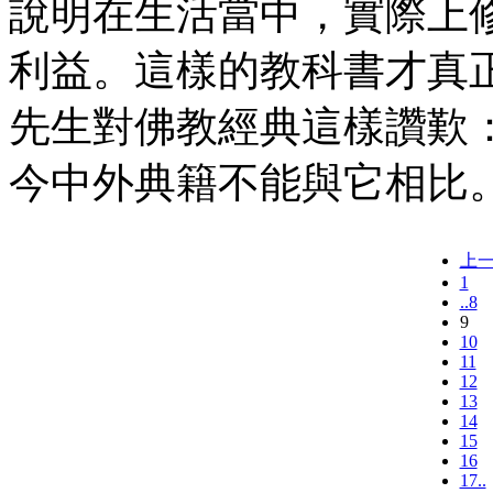
說明在生活當中，實際上
利益。這樣的教科書才真
先生對佛教經典這樣讚歎
今中外典籍不能與它相比
上
1
..8
9
10
11
12
13
14
15
16
17..