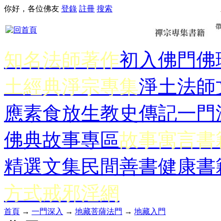
你好，各位佛友
登錄
註冊
搜索
知名法師著作
初入佛門
佛
土經典
淨宗專集
淨土法師
應
素食放生
教史傳記
一門
佛典故事專區
故事寓言書
精選文集
民間善書
健康書
方式
戒邪淫網
首頁
→
一門深入
→
地藏菩薩法門
→
地藏入門