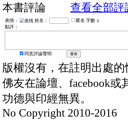
本書評論
查看全部評
表情：
姓名：
匿名
字數
點評：
同意評論聲明
發表
版權沒有，在註明出處的
佛友在論壇、faceboo
功德與印經無異。
No Copyright 2010-2016
水晶
順正府大王公求道