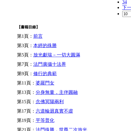
34
下
【書籍目錄】
第1頁：
前言
第3頁：
本經的殊勝
第5頁：
放光獻瑞－一切大圓滿
第7頁：
法門廣攝十法界
第9頁：
修行的典範
第11頁：
婆羅門女
第13頁：
分身無量，主伴圓融
第15頁：
念佛冥陽兩利
第17頁：
六道輪迴真實不虛
第19頁：
平等普化
第21頁：
法門殊勝，世尊二次放光