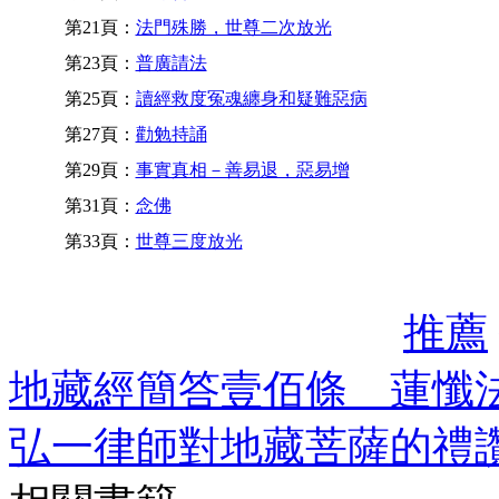
第21頁：
法門殊勝，世尊二次放光
第23頁：
普廣請法
第25頁：
讀經救度冤魂纏身和疑難惡病
第27頁：
勸勉持誦
第29頁：
事實真相－善易退，惡易增
第31頁：
念佛
第33頁：
世尊三度放光
推薦
地藏經簡答壹佰條 蓮懺
弘一律師對地藏菩薩的禮