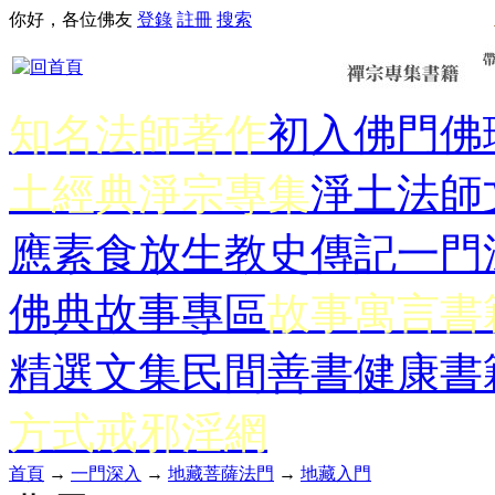
你好，各位佛友
登錄
註冊
搜索
知名法師著作
初入佛門
佛
土經典
淨宗專集
淨土法師
應
素食放生
教史傳記
一門
佛典故事專區
故事寓言書
精選文集
民間善書
健康書
方式
戒邪淫網
首頁
→
一門深入
→
地藏菩薩法門
→
地藏入門