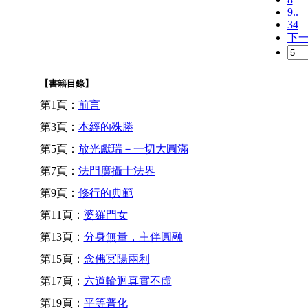
9..
34
下
【書籍目錄】
第1頁：
前言
第3頁：
本經的殊勝
第5頁：
放光獻瑞－一切大圓滿
第7頁：
法門廣攝十法界
第9頁：
修行的典範
第11頁：
婆羅門女
第13頁：
分身無量，主伴圓融
第15頁：
念佛冥陽兩利
第17頁：
六道輪迴真實不虛
第19頁：
平等普化