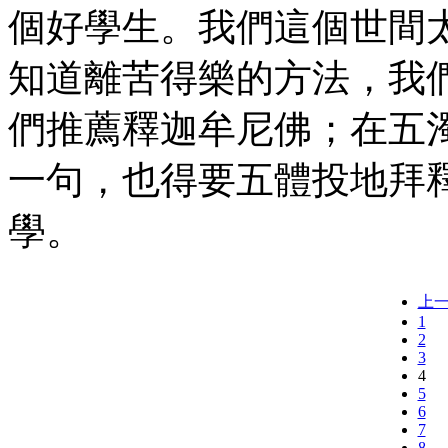
個好學生。我們這個世間
知道離苦得樂的方法，我
們推薦釋迦牟尼佛；在五
一句，也得要五體投地拜
學。
上
1
2
3
4
5
6
7
8