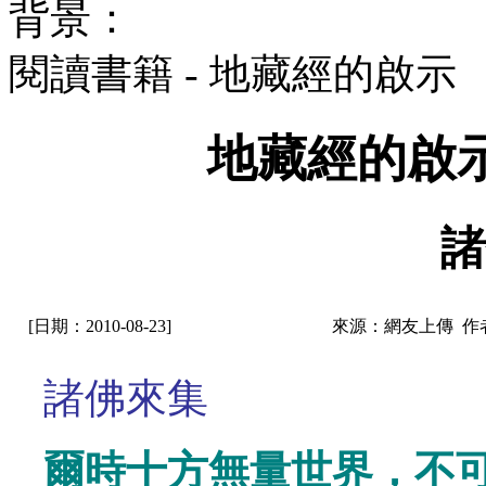
背景：
閱讀書籍 - 地藏經的啟
地藏經的啟
諸
[日期：2010-08-23]
來源：網友上傳 作
諸佛來集
爾時十方無量世界，不