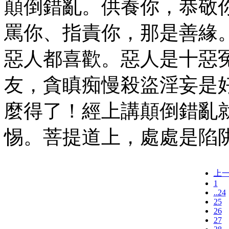
顛倒錯亂。供養你，恭敬
罵你、指責你，那是善緣
惡人都喜歡。惡人是十惡
友，貪瞋痴慢殺盜淫妄是
麼得了！經上講顛倒錯亂
惕。菩提道上，處處是陷
上
1
..24
25
26
27