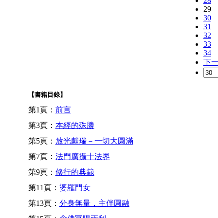
28
29
30
31
32
33
34
下
【書籍目錄】
第1頁：
前言
第3頁：
本經的殊勝
第5頁：
放光獻瑞－一切大圓滿
第7頁：
法門廣攝十法界
第9頁：
修行的典範
第11頁：
婆羅門女
第13頁：
分身無量，主伴圓融