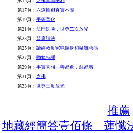
第15頁：
念佛冥陽兩利
第17頁：
六道輪迴真實不虛
第19頁：
平等普化
第21頁：
法門殊勝，世尊二次放光
第23頁：
普廣請法
第25頁：
讀經救度冤魂纏身和疑難惡病
第27頁：
勸勉持誦
第29頁：
事實真相－善易退，惡易增
第31頁：
念佛
第33頁：
世尊三度放光
推薦
地藏經簡答壹佰條 蓮懺