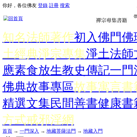
你好，各位佛友
登錄
註冊
搜索
知名法師著作
初入佛門
佛
土經典
淨宗專集
淨土法師
應
素食放生
教史傳記
一門
佛典故事專區
故事寓言書
精選文集
民間善書
健康書
方式
戒邪淫網
首頁
→
一門深入
→
地藏菩薩法門
→
地藏入門