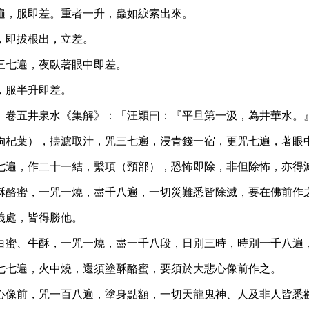
遍，服即差。重者一升，蟲如綟索出來。
，即拔根出，立差。
三七遍，夜臥著眼中即差。
，服半升即差。
》卷五井泉水《集解》：「汪穎曰：『平旦第一汲，為井華水。
（枸杞葉），擣濾取汁，咒三七遍，浸青錢一宿，更咒七遍，著眼
三七遍，作二十一結，繫項（頸部），恐怖即除，非但除怖，亦得
塗酥酪蜜，一咒一燒，盡千八遍，一切災難悉皆除滅，要在佛前作
義處，皆得勝他。
、白蜜、牛酥，一咒一燒，盡一千八段，日別三時，時別一千八遍
七七遍，火中燒，還須塗酥酪蜜，要須於大悲心像前作之。
悲心像前，咒一百八遍，塗身點額，一切天龍鬼神、人及非人皆悉