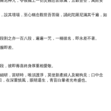
陀羅尼神咒，令彼國土一切災難悉皆除滅，五穀豐登，萬姓安
前，設其壇場，至心稱念觀世吾菩薩，誦此陀羅尼滿其千遍，如
段段割之亦一百八段，遍遍一咒，一稱彼名，即永差不著。
，服即差。
八段，彼即薵喜終身厚重相愛敬。
破細研，當研時，唯須護淨，莫使新產婦人及豬狗見；口中念
日，在深重慎風，眼睛還生，青盲白暈者光奇盛也。