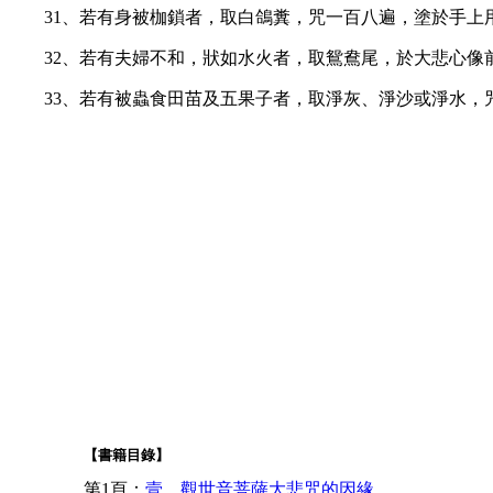
31、若有身被枷鎖者，取白鴿糞，咒一百八遍，塗於手上
32、若有夫婦不和，狀如水火者，取鴛鴦尾，於大悲心像
33、若有被蟲食田苗及五果子者，取淨灰、淨沙或淨水
【書籍目錄】
第1頁：
壹、觀世音菩薩大悲咒的因緣