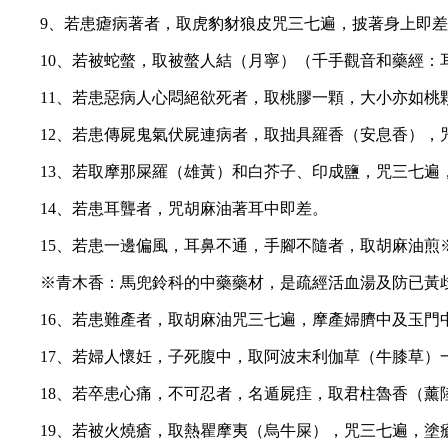
9、若患瘧病著者，取虎豹豺狼皮咒三七遍，披著身上即
10、若被蛇螫，取被螫人結（月寧）（千手觀音和藥經：
11、若患惡病人心悶絕欲死者，取桃膠一顆，大小亦如
12、若患傳屍鬼氣伏屍連病者，取拙具羅香（安息香），
13、若取摩那屎羅（雄黃）和白芥子、印成鹽，咒三七遍
14、若患耳聾者，咒胡麻油著耳中即差。
15、若患一邊偏風，耳鼻不通，手腳不隨者，取胡麻油
※青木香：馬兜鈴科的中藥藥材，是疏經活血湯及防已黃
16、若患難產者，取胡麻油咒三七遍，摩產婦臍中及玉門
17、若婦人懷妊，子死腹中，取阿波末利伽草（牛膝草
18、若卒患心痛，不可忍者，名遁屍疰，取君柱魯香（
19、若被火燒瘡，取熱瞿摩夷（烏牛屎），咒三七遍，塗