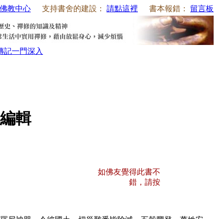
佛教中心
支持書舍的建設：
請點這裡
書本報錯：
留言板
傳記
一門深入
編輯
如佛友覺得此書不
錯，請按