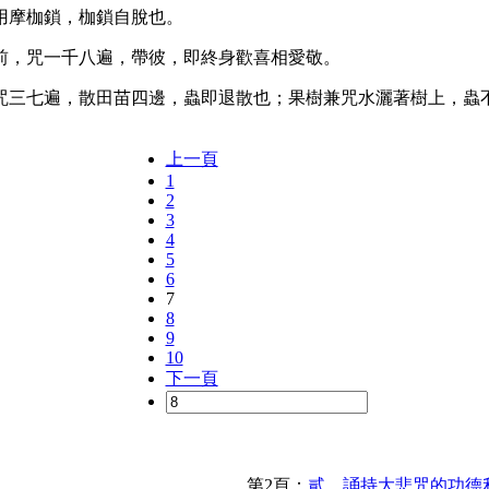
用摩枷鎖，枷鎖自脫也。
前，咒一千八遍，帶彼，即終身歡喜相愛敬。
，咒三七遍，散田苗四邊，蟲即退散也；果樹兼咒水灑著樹上，蟲
上一頁
1
2
3
4
5
6
7
8
9
10
下一頁
第2頁：
貳、誦持大悲咒的功德