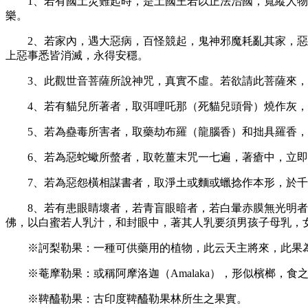
1、若有國土災難起時，是土國王若以正法治國，寬縱人
樂。
2、若家內，遇大惡病，百怪競起，鬼神邪魔耗亂其家，
上惡事悉皆消滅，永得安穩。
3、此觀世音菩薩所說神咒，真實不虛。若欲請此菩薩來
4、若有貓兒所著者，取弭哩吒那（死貓兒頭骨）燒作灰
5、若為蠱毒所害者，取藥劫布羅（龍腦香）和拙具羅香
6、若為惡蛇蠍所螫者，取乾薑末咒一七遍，著瘡中，立
7、若為惡怨橫相謀書者，取淨土或麵或蠟捻作本形，於
8、若有患眼睛壞者，若青盲眼暗者，若白暈赤膜無光明
佛，以白蜜若人乳汁，和封眼中，著其人乳要須男孩子母乳，
※訶梨勒果：一種可供藥用的植物，此云天主將來，此果
※菴摩勒果：或稱阿摩洛迦（
Amalaka），形似檳榔，
※鞞醯勒果：古印度鞞醯勒果林所生之果實。