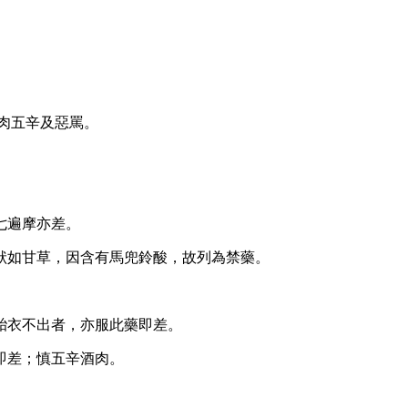
。
肉五辛及惡罵。
七遍摩亦差。
狀如甘草，因含有馬兜鈴酸，故列為禁藥。
胎衣不出者，亦服此藥即差。
即差；慎五辛酒肉。