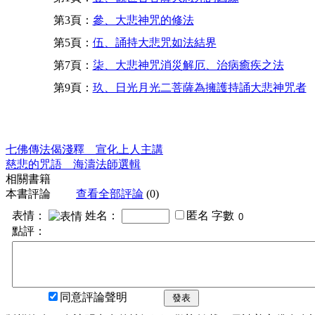
第3頁：
參、大悲神咒的修法
第5頁：
伍、誦持大悲咒如法結界
第7頁：
柒、大悲神咒消災解厄、治病癒疾之法
第9頁：
玖、日光月光二菩薩為擁護持誦大悲神咒者
七佛傳法偈淺釋 宣化上人主講
慈悲的咒語 海濤法師選輯
相關書籍
本書評論
查看全部評論
(0)
表情：
姓名：
匿名
字數
點評：
同意評論聲明
發表