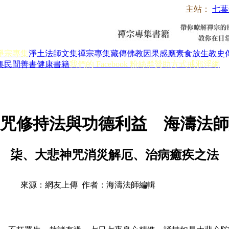
主站：
七葉
淨宗專集
淨土法師文集
禪宗專集
藏傳佛教
因果感應
素食放生
教史
集
民間善書
健康書籍
我們的 Facebook 粉絲群
贊助方式
戒邪淫網
咒修持法與功德利益 海濤法師
柒、大悲神咒消災解厄、治病癒疾之法
來源：網友上傳 作者：海濤法師編輯