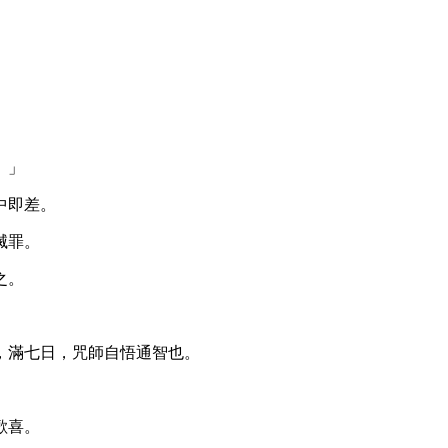
』」
中即差。
滅罪。
之。
，滿七日，咒師自悟通智也。
歡喜。