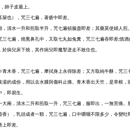
差，師子皮最上。
耳屎也），咒三七遍，著瘡中即差。
桃顆，清水一升和煎取半升，咒七遍頓服盡即差；其藥莫使婦人煎
咒三七遍，燒熏鼻孔中，又取七丸如兔糞，咒三七遍吞即差;慎酒
，於病兒床下燒，其作病兒即魔掣迸走不敢住也。
煎※青木香，咒三七遍，摩拭身上永得除差；又方取純牛酥，咒三
歧湯的成份，用以去水腫與傷科止痛。青木香出天竺，是草根，
中，即易生。
）一大兩，清水二升和煎取一升，咒三七遍，服即出，一無苦痛。
薰陸香），乳頭成者一顆，咒三七遍，口中嚼咽不限多少，令變吐
瘡上即差。