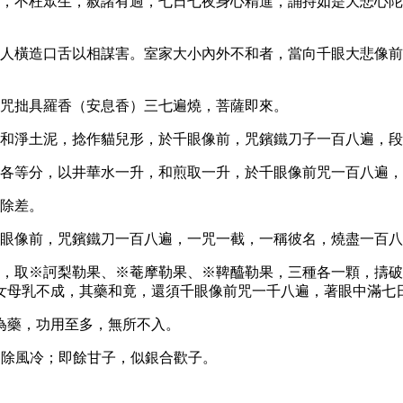
物，不枉眾生，赦諸有過，七日七夜身心精進，誦持如是大悲心
惡人橫造口舌以相謀害。室家大小內外不和者，當向千眼大悲像
，咒拙具羅香（安息香）三七遍燒，菩薩即來。
，和淨土泥，捻作貓兒形，於千眼像前，咒鑌鐵刀子一百八遍，
，各等分，以井華水一升，和煎取一升，於千眼像前咒一百八遍
即除差。
千眼像前，咒鑌鐵刀一百八遍，一咒一截，一稱彼名，燒盡一百
者，取※訶梨勒果、※菴摩勒果、※鞞醯勒果，三種各一顆，擣
女母乳不成，其藥和竟，還須千眼像前咒一千八遍，著眼中滿七
為藥，功用至多，無所不入。
食之除風冷；即餘甘子，似銀合歡子。