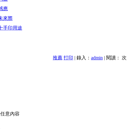
感應
未來際
十手印用途
推薦
打印
| 錄入：
admin
| 閱讀：
次
的任意內容
款