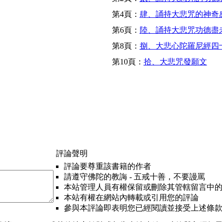
第4頁：
肆、誦持大悲咒的神奇
第6頁：
陸、誦持大悲咒功德盡
第8頁：
捌、大悲心陀羅尼經四
第10頁：
拾、大悲咒發願文
評論聲明
評論要尊重該書籍的作者
請遵守佛陀的教誨 - 五戒十善，不要謾罵
本站管理人員有權保留或刪除其管轄留言中
本站有權在網站內轉載或引用您的評論
參與本評論即表明您已經閱讀並接受上述條