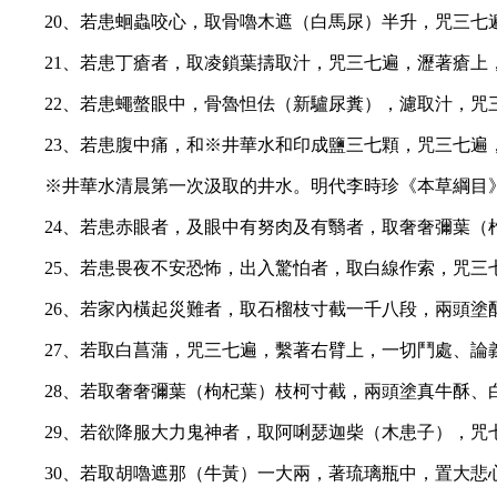
20、若患蛔蟲咬心，取骨嚕木遮（白馬尿）半升，咒三七
21、若患丁瘡者，取凌鎖葉擣取汁，咒三七遍，瀝著瘡上
22、若患蠅螫眼中，骨魯怛佉（新驢尿糞），濾取汁，咒
23、若患腹中痛，和※井華水和印成鹽三七顆，咒三七遍
※井華水清晨第一次汲取的井水。明代李時珍《本草綱目
24、若患赤眼者，及眼中有努肉及有翳者，取奢奢彌葉
25、若患畏夜不安恐怖，出入驚怕者，取白線作索，咒
26、若家內橫起災難者，取石榴枝寸截一千八段，兩頭
27、若取白菖蒲，咒三七遍，繫著右臂上，一切鬥處、論
28、若取奢奢彌葉（枸杞葉）枝柯寸截，兩頭塗真牛酥
29、若欲降服大力鬼神者，取阿唎瑟迦柴（木患子），咒
30、若取胡嚕遮那（牛黃）一大兩，著琉璃瓶中，置大