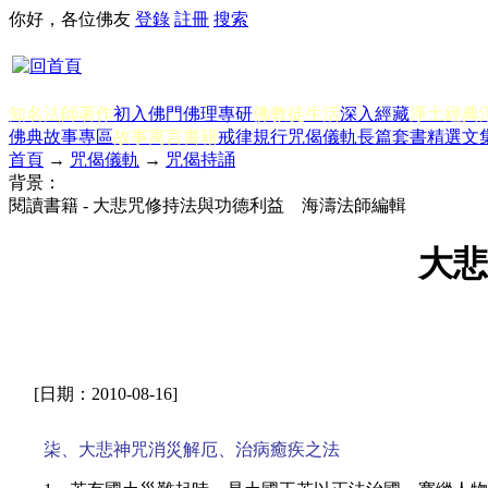
你好，各位佛友
登錄
註冊
搜索
知名法師著作
初入佛門
佛理專研
佛教徒生活
深入經藏
淨土經典
佛典故事專區
故事寓言書籍
戒律規行
咒偈儀軌
長篇套書
精選文
首頁
→
咒偈儀軌
→
咒偈持誦
背景：
閱讀書籍 - 大悲咒修持法與功德利益 海濤法師編輯
大悲
[日期：2010-08-16]
柒、大悲神咒消災解厄、治病癒疾之法