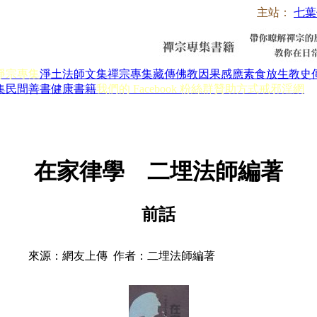
主站：
七葉
淨宗專集
淨土法師文集
禪宗專集
藏傳佛教
因果感應
素食放生
教史
集
民間善書
健康書籍
我們的 Facebook 粉絲群
贊助方式
戒邪淫網
在家律學 二埋法師編著
前話
來源：網友上傳 作者：二埋法師編著