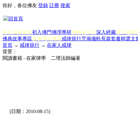
你好，各位佛友
登錄
註冊
搜索
知名法師著作
初入佛門
佛理專研
佛教徒生活
深入經藏
淨土經典
佛典故事專區
故事寓言書籍
戒律規行
咒偈儀軌
長篇套書
精選文
首頁
→
戒律規行
→
在家人戒律
背景：
閱讀書籍 - 在家律學 二埋法師編著
[日期：2010-08-15]