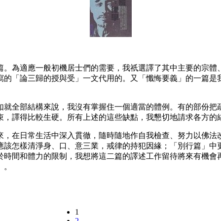
篇。為適應一般初機居士們的需要，我祇選譯了其中主要的宗體
寫的「論三歸的授與受」一文代用的。又「懺悔要義」的一篇是
如就全部結構來說，我沒有掌握住一個適當的體例。有的部份把
束，譯得比較生硬。所有上述的這些缺點，我懇切地請求各方的
來，在日常生活中深入貫徹，隨時隨地作自我檢查、努力以佛法
應該怎樣清淨身、口、意三業，戒律的持犯因緣；「別行篇」中
於時間和體力的限制，我想將這二篇的譯述工作留待將來有機會
」。
1
2