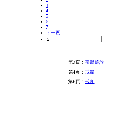
3
4
5
6
7
下一頁
第2頁：
宗體總說
第4頁：
戒體
第6頁：
戒相