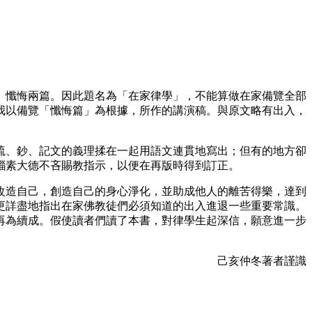
、懺悔兩篇。因此題名為「在家律學」，不能算做在家備覽全部
我以備覽「懺悔篇」為根據，所作的講演稿。與原文略有出入，
疏、鈔、記文的義理揉在一起用語文連貫地寫出；但有的地方卻
緇素大德不吝賜教指示，以便在再版時得到訂正。
改造自己，創造自己的身心淨化，並助成他人的離苦得樂，達到
更詳盡地指出在家佛教徒們必須知道的出入進退一些重要常識。
再為續成。假使讀者們讀了本書，對律學生起深信，願意進一步
己亥仲冬著者謹識