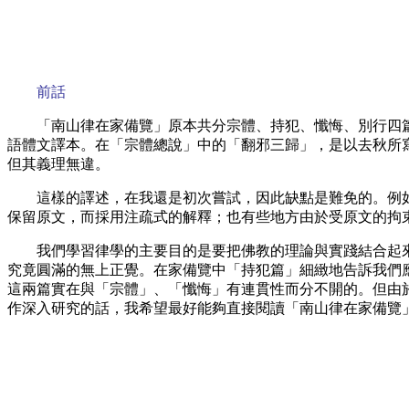
前話
「南山律在家備覽」原本共分宗體、持犯、懺悔、別行四
語體文譯本。在「宗體總說」中的「翻邪三歸」，是以去秋所
但其義理無違。
這樣的譯述，在我還是初次嘗試，因此缺點是難免的。例
保留原文，而採用注疏式的解釋；也有些地方由於受原文的拘
我們學習律學的主要目的是要把佛教的理論與實踐結合起
究竟圓滿的無上正覺。在家備覽中「持犯篇」細緻地告訴我們
這兩篇實在與「宗體」、「懺悔」有連貫性而分不開的。但由
作深入研究的話，我希望最好能夠直接閱讀「南山律在家備覽