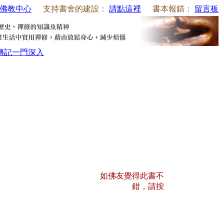
佛教中心
支持書舍的建設：
請點這裡
書本報錯：
留言板
傳記
一門深入
如佛友覺得此書不
錯，請按