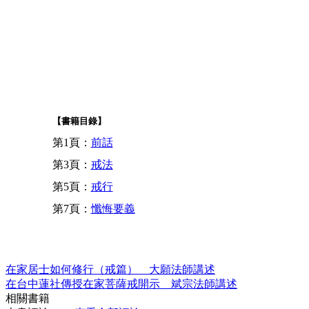
【書籍目錄】
第1頁：
前話
第3頁：
戒法
第5頁：
戒行
第7頁：
懺悔要義
在家居士如何修行（戒篇） 大願法師講述
在台中蓮社傳授在家菩薩戒開示 斌宗法師講述
相關書籍