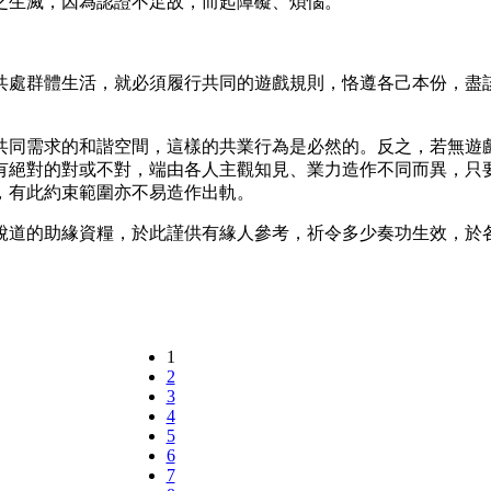
之生滅，因為認證不足故，而起障礙、煩惱。
共處群體生活，就必須履行共同的遊戲規則，恪遵各己本份，盡
共同需求的和諧空間，這樣的共業行為是必然的。反之，若無遊
有絕對的對或不對，端由各人主觀知見、業力造作不同而異，只
，有此約束範圍亦不易造作出軌。
脫道的助緣資糧，於此謹供有緣人參考，祈令多少奏功生效，於
1
2
3
4
5
6
7