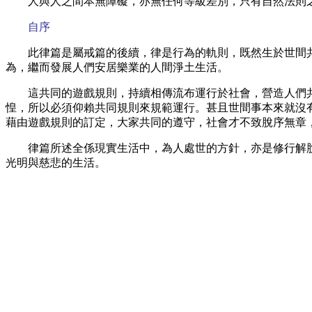
人與人之間本無障礙，亦無任何等級差別，只有自然法則
自序
此律篇是屬戒篇的後續，律是行為的軌則，既然生於世間
為，繼而發展人們安居樂業的人間淨土生活。
這共同的遊戲規則，持續相傳流布運行於社會，營造人們
惶，所以必須仰賴共同規則來規範運行。甚且世間事本來就沒
藉由遊戲規則的訂定，大家共同的遵守，社會才不致脫序無章
律篇所述全係現實生活中，為人處世的方針，亦是修行解
光明與慈悲的生活。