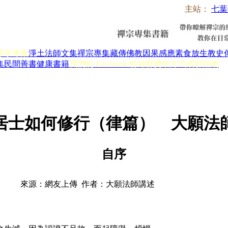
主站：
七葉
淨宗專集
淨土法師文集
禪宗專集
藏傳佛教
因果感應
素食放生
教史
集
民間善書
健康書籍
我們的 Facebook 粉絲群
贊助方式
戒邪淫網
居士如何修行（律篇） 大願法
自序
來源：網友上傳 作者：大願法師講述