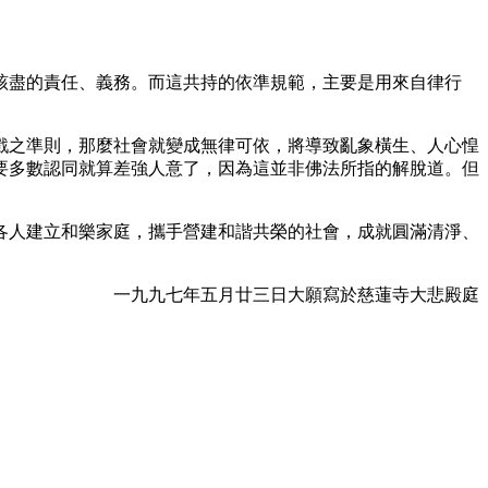
該盡的責任、義務。而這共持的依準規範，主要是用來自律行
戲之準則，那麼社會就變成無律可依，將導致亂象橫生、人心惶
要多數認同就算差強人意了，因為這並非佛法所指的解脫道。但
各人建立和樂家庭，攜手營建和諧共榮的社會，成就圓滿清淨、
一九九七年五月廿三日大願寫於慈蓮寺大悲殿庭