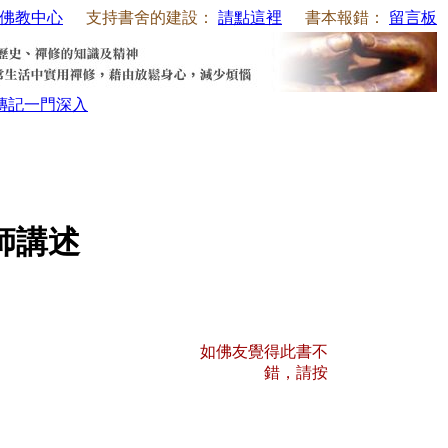
佛教中心
支持書舍的建設：
請點這裡
書本報錯：
留言板
傳記
一門深入
師講述
如佛友覺得此書不
錯，請按