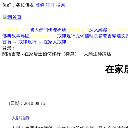
你好，各位佛友
登錄
註冊
搜索
知名法師著作
初入佛門
佛理專研
佛教徒生活
深入經藏
淨土經典
佛典故事專區
故事寓言書籍
戒律規行
咒偈儀軌
長篇套書
精選文
首頁
→
戒律規行
→
在家人戒律
背景：
閱讀書籍 - 在家居士如何修行（律篇） 大願法師講述
在家
[日期：2010-08-15]
大願語錄：