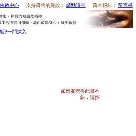
佛教中心
支持書舍的建設：
請點這裡
書本報錯：
留言板
傳記
一門深入
如佛友覺得此書不
錯，請按