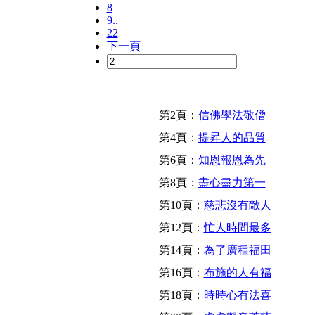
8
9..
22
下一頁
第2頁：
信佛學法敬僧
第4頁：
提昇人的品質
第6頁：
知恩報恩為先
第8頁：
盡心盡力第一
第10頁：
慈悲沒有敵人
第12頁：
忙人時間最多
第14頁：
為了廣種福田
第16頁：
布施的人有福
第18頁：
時時心有法喜