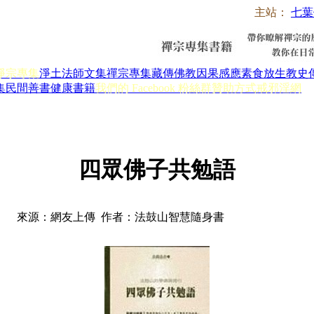
主站：
七葉
淨宗專集
淨土法師文集
禪宗專集
藏傳佛教
因果感應
素食放生
教史
集
民間善書
健康書籍
我們的 Facebook 粉絲群
贊助方式
戒邪淫網
四眾佛子共勉語
來源：網友上傳 作者：法鼓山智慧隨身書