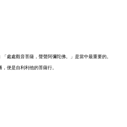
「處處觀音菩薩，聲聲阿彌陀佛。」是當中最重要的。
播，便是自利利他的菩薩行。