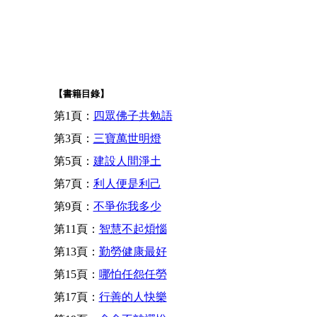
【書籍目錄】
第1頁：
四眾佛子共勉語
第3頁：
三寶萬世明燈
第5頁：
建設人間淨土
第7頁：
利人便是利己
第9頁：
不爭你我多少
第11頁：
智慧不起煩惱
第13頁：
勤勞健康最好
第15頁：
哪怕任怨任勞
第17頁：
行善的人快樂