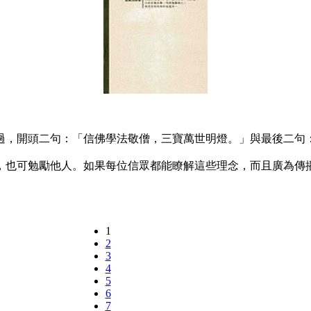
，開頭二句：「信佛學法敬僧，三寶萬世明燈。」與最後二句：
也可勉勵他人。如果每位信眾都能瞭解這些理念，而且廣為傳
1
2
3
4
5
6
7