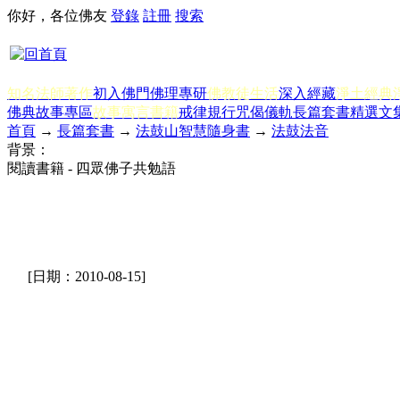
你好，各位佛友
登錄
註冊
搜索
知名法師著作
初入佛門
佛理專研
佛教徒生活
深入經藏
淨土經典
佛典故事專區
故事寓言書籍
戒律規行
咒偈儀軌
長篇套書
精選文
首頁
→
長篇套書
→
法鼓山智慧隨身書
→
法鼓法音
背景：
閱讀書籍 - 四眾佛子共勉語
[日期：2010-08-15]