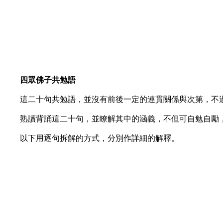
四眾佛子共勉語
這二十句共勉語，並沒有前後一定的連貫關係與次第，不過
熟讀背誦這二十句，並瞭解其中的涵義，不但可自勉自勵，
以下用逐句拆解的方式，分別作詳細的解釋。