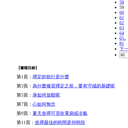
58
59
60
61
62
63
64
65..
81
下
【書籍目錄】
第1頁：
禪定的前行是什麼
第3頁：
為什麼修習禪定之前，要有守戒的基礎呢
第5頁：
身如何放鬆呢
第7頁：
心如何無念
第9頁：
夏天坐禪可否吹電扇或冷氣
第11頁：
坐禪最佳的時間是何時段