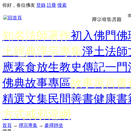
你好，各位佛友
登錄
註冊
搜索
知名法師著作
初入佛門
佛
土經典
淨宗專集
淨土法師
應
素食放生
教史傳記
一門
佛典故事專區
故事寓言書
精選文集
民間善書
健康書
方式
戒邪淫網
首頁
→
禪宗專集
→
參禪靜坐