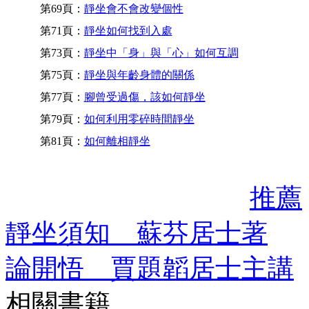
第69頁：
靜坐會不會改變個性
第71頁：
靜坐如何找到入處
第73頁：
靜坐中「身」與「心」如何互調
第75頁：
靜坐與年齡身體的關係
第77頁：
腳曾受過傷，該如何靜坐
第79頁：
如何利用零碎時間靜坐
第81頁：
如何離相靜坐
推薦
靜坐須知 蘇芬居士著
論開悟 賈題韜居士主講
相關書籍