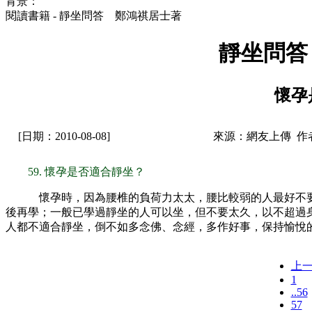
背景：
閱讀書籍 - 靜坐問答 鄭鴻祺居士著
靜坐問答
懷孕
[日期：2010-08-08]
來源：網友上傳 作
59. 懷孕是否適合靜坐？
懷孕時，因為腰椎的負荷力太太，腰比較弱的人最好不要坐
後再學；一般已學過靜坐的人可以坐，但不要太久，以不超過
人都不適合靜坐，倒不如多念佛、念經，多作好事，保持愉悅
上
1
..56
57