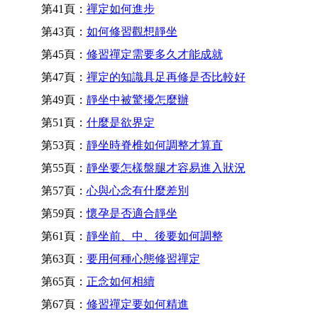
第41頁：
禪定如何進步
第43頁：
如何修習觀想靜坐
第45頁：
修習禪定需要多久才能成就
第47頁：
禪定的知識具足再修是否比較好
第49頁：
靜坐中被驚擾怎麼辦
第51頁：
什麼是欲界定
第53頁：
靜坐時脊椎如何調整才算直
第55頁：
靜坐要怎樣盤腿才容易進入狀況
第57頁：
心與心念有什麼差別
第59頁：
懷孕是否適合靜坐
第61頁：
靜坐前、中、後要如何調整
第63頁：
要用何種心態修習禪定
第65頁：
正念如何相續
第67頁：
修習禪定要如何精進