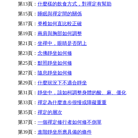
第13頁：
什麼樣的飲食方式，對禪定有幫助
第15頁：
睡眠與禪定間的關係
第17頁：
脊椎如何直比較正確
第19頁：
兩肩與胸部如何調整
第21頁：
坐禪中，眼睛是否閉上
第23頁：
念佛靜坐如何修
第25頁：
默照靜坐如何修
第27頁：
隨息靜坐如何修
第29頁：
什麼狀況下不適合靜坐
第31頁：
靜坐中，該如柯調整身體的酸、麻、僵化
第33頁：
禪定為什麼進步很慢或障礙重重
第35頁：
禪定的層次
第37頁：
一個禪定修行者如何修不倒單
第39頁：
進階靜坐所應具備的條件