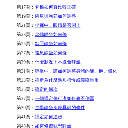
第17頁：
脊椎如何直比較正確
第19頁：
兩肩與胸部如何調整
第21頁：
坐禪中，眼睛是否閉上
第23頁：
念佛靜坐如何修
第25頁：
默照靜坐如何修
第27頁：
隨息靜坐如何修
第29頁：
什麼狀況下不適合靜坐
第31頁：
靜坐中，該如柯調整身體的酸、麻、僵化
第33頁：
禪定為什麼進步很慢或障礙重重
第35頁：
禪定的層次
第37頁：
一個禪定修行者如何修不倒單
第39頁：
進階靜坐所應具備的條件
第41頁：
禪定如何進步
第43頁：
如何修習觀想靜坐