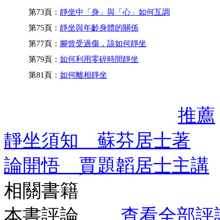
第73頁：
靜坐中「身」與「心」如何互調
第75頁：
靜坐與年齡身體的關係
第77頁：
腳曾受過傷，該如何靜坐
第79頁：
如何利用零碎時間靜坐
第81頁：
如何離相靜坐
推薦
靜坐須知 蘇芬居士著
論開悟 賈題韜居士主講
相關書籍
本書評論
查看全部評