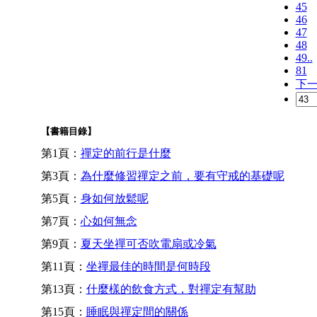
45
46
47
48
49..
81
下
【書籍目錄】
第1頁：
禪定的前行是什麼
第3頁：
為什麼修習禪定之前，要有守戒的基礎呢
第5頁：
身如何放鬆呢
第7頁：
心如何無念
第9頁：
夏天坐禪可否吹電扇或冷氣
第11頁：
坐禪最佳的時間是何時段
第13頁：
什麼樣的飲食方式，對禪定有幫助
第15頁：
睡眠與禪定間的關係