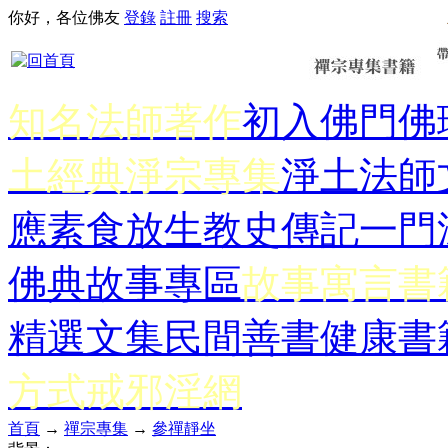
你好，各位佛友
登錄
註冊
搜索
知名法師著作
初入佛門
佛
土經典
淨宗專集
淨土法師
應
素食放生
教史傳記
一門
佛典故事專區
故事寓言書
精選文集
民間善書
健康書
方式
戒邪淫網
首頁
→
禪宗專集
→
參禪靜坐