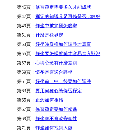
第45頁：
修習禪定需要多久才能成就
第47頁：
禪定的知識具足再修是否比較好
第49頁：
靜坐中被驚擾怎麼辦
第51頁：
什麼是欲界定
第53頁：
靜坐時脊椎如何調整才算直
第55頁：
靜坐要怎樣盤腿才容易進入狀況
第57頁：
心與心念有什麼差別
第59頁：
懷孕是否適合靜坐
第61頁：
靜坐前、中、後要如何調整
第63頁：
要用何種心態修習禪定
第65頁：
正念如何相續
第67頁：
修習禪定要如何精進
第69頁：
靜坐會不會改變個性
第71頁：
靜坐如何找到入處