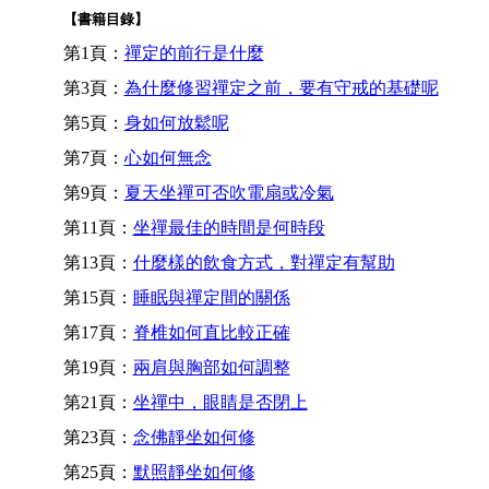
【書籍目錄】
第1頁：
禪定的前行是什麼
第3頁：
為什麼修習禪定之前，要有守戒的基礎呢
第5頁：
身如何放鬆呢
第7頁：
心如何無念
第9頁：
夏天坐禪可否吹電扇或冷氣
第11頁：
坐禪最佳的時間是何時段
第13頁：
什麼樣的飲食方式，對禪定有幫助
第15頁：
睡眠與禪定間的關係
第17頁：
脊椎如何直比較正確
第19頁：
兩肩與胸部如何調整
第21頁：
坐禪中，眼睛是否閉上
第23頁：
念佛靜坐如何修
第25頁：
默照靜坐如何修