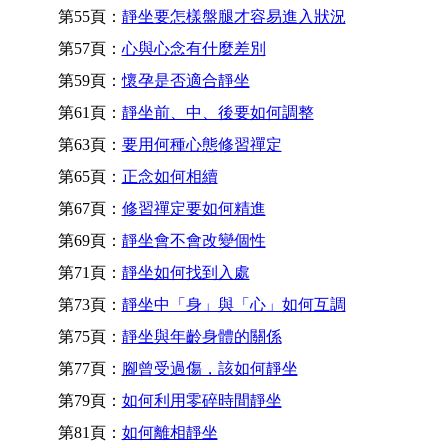
第55頁：
靜坐要怎樣盤腿才容易進入狀況
第57頁：
心與心念有什麼差別
第59頁：
懷孕是否適合靜坐
第61頁：
靜坐前、中、後要如何調整
第63頁：
要用何種心態修習禪定
第65頁：
正念如何相續
第67頁：
修習禪定要如何精進
第69頁：
靜坐會不會改變個性
第71頁：
靜坐如何找到入處
第73頁：
靜坐中「身」與「心」如何互調
第75頁：
靜坐與年齡身體的關係
第77頁：
腳曾受過傷，該如何靜坐
第79頁：
如何利用零碎時間靜坐
第81頁：
如何離相靜坐