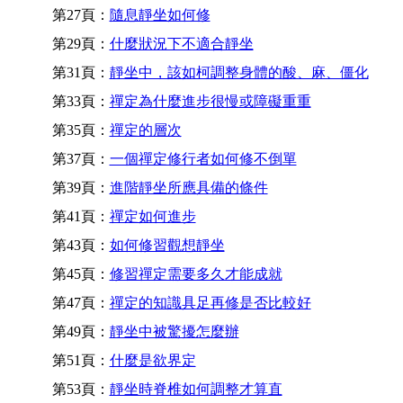
第27頁：
隨息靜坐如何修
第29頁：
什麼狀況下不適合靜坐
第31頁：
靜坐中，該如柯調整身體的酸、麻、僵化
第33頁：
禪定為什麼進步很慢或障礙重重
第35頁：
禪定的層次
第37頁：
一個禪定修行者如何修不倒單
第39頁：
進階靜坐所應具備的條件
第41頁：
禪定如何進步
第43頁：
如何修習觀想靜坐
第45頁：
修習禪定需要多久才能成就
第47頁：
禪定的知識具足再修是否比較好
第49頁：
靜坐中被驚擾怎麼辦
第51頁：
什麼是欲界定
第53頁：
靜坐時脊椎如何調整才算直