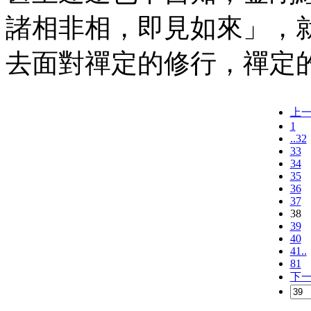
諸相非相，即見如來」，
去面對禪定的修行，禪定
上
1
..32
33
34
35
36
37
38
39
40
41..
81
下