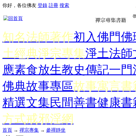
你好，各位佛友
登錄
註冊
搜索
知名法師著作
初入佛門
佛
土經典
淨宗專集
淨土法師
應
素食放生
教史傳記
一門
佛典故事專區
故事寓言書
精選文集
民間善書
健康書
方式
戒邪淫網
首頁
→
禪宗專集
→
參禪靜坐