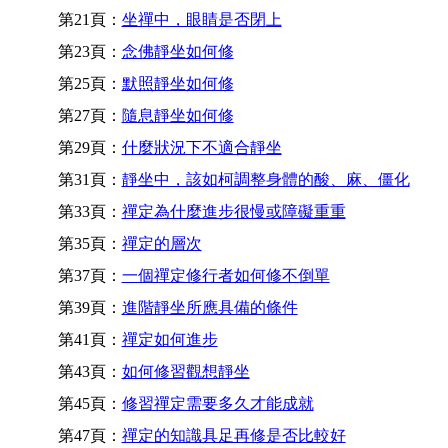
第21頁：
坐禪中，眼睛是否閉上
第23頁：
念佛靜坐如何修
第25頁：
默照靜坐如何修
第27頁：
隨息靜坐如何修
第29頁：
什麼狀況下不適合靜坐
第31頁：
靜坐中，該如柯調整身體的酸、麻、僵化
第33頁：
禪定為什麼進步很慢或障礙重重
第35頁：
禪定的層次
第37頁：
一個禪定修行者如何修不倒單
第39頁：
進階靜坐所應具備的條件
第41頁：
禪定如何進步
第43頁：
如何修習觀想靜坐
第45頁：
修習禪定需要多久才能成就
第47頁：
禪定的知識具足再修是否比較好