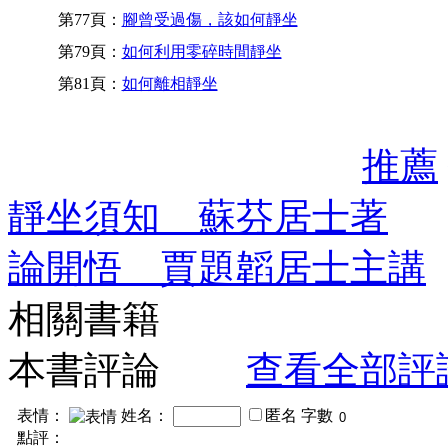
第77頁：
腳曾受過傷，該如何靜坐
第79頁：
如何利用零碎時間靜坐
第81頁：
如何離相靜坐
推薦
靜坐須知 蘇芬居士著
論開悟 賈題韜居士主講
相關書籍
本書評論
查看全部評
表情：
姓名：
匿名
字數
點評：