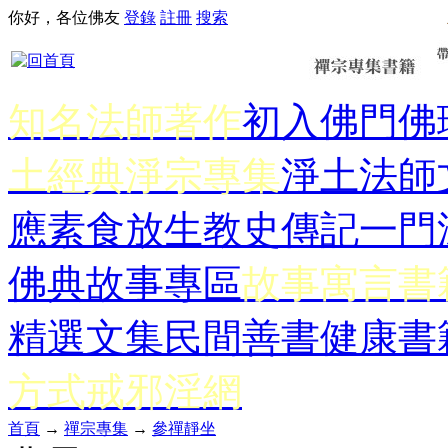
你好，各位佛友
登錄
註冊
搜索
知名法師著作
初入佛門
佛
土經典
淨宗專集
淨土法師
應
素食放生
教史傳記
一門
佛典故事專區
故事寓言書
精選文集
民間善書
健康書
方式
戒邪淫網
首頁
→
禪宗專集
→
參禪靜坐