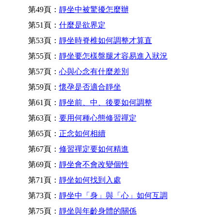
第49頁：
靜坐中被驚擾怎麼辦
第51頁：
什麼是欲界定
第53頁：
靜坐時脊椎如何調整才算直
第55頁：
靜坐要怎樣盤腿才容易進入狀況
第57頁：
心與心念有什麼差別
第59頁：
懷孕是否適合靜坐
第61頁：
靜坐前、中、後要如何調整
第63頁：
要用何種心態修習禪定
第65頁：
正念如何相續
第67頁：
修習禪定要如何精進
第69頁：
靜坐會不會改變個性
第71頁：
靜坐如何找到入處
第73頁：
靜坐中「身」與「心」如何互調
第75頁：
靜坐與年齡身體的關係