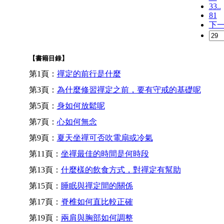
33..
81
下
【書籍目錄】
第1頁：
禪定的前行是什麼
第3頁：
為什麼修習禪定之前，要有守戒的基礎呢
第5頁：
身如何放鬆呢
第7頁：
心如何無念
第9頁：
夏天坐禪可否吹電扇或冷氣
第11頁：
坐禪最佳的時間是何時段
第13頁：
什麼樣的飲食方式，對禪定有幫助
第15頁：
睡眠與禪定間的關係
第17頁：
脊椎如何直比較正確
第19頁：
兩肩與胸部如何調整