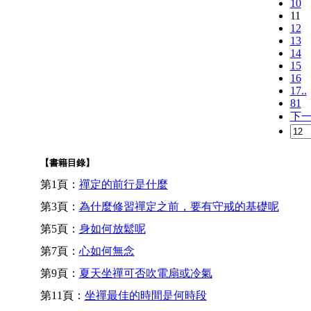
10
11
12
13
14
15
16
17..
81
下
【書籍目錄】
第1頁：
禪定的前行是什麼
第3頁：
為什麼修習禪定之前，要有守戒的基礎呢
第5頁：
身如何放鬆呢
第7頁：
心如何無念
第9頁：
夏天坐禪可否吹電扇或冷氣
第11頁：
坐禪最佳的時間是何時段