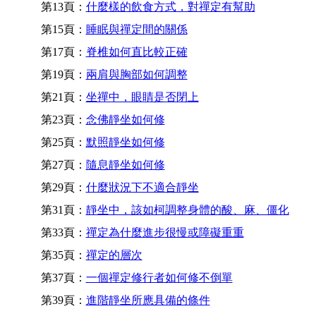
第13頁：
什麼樣的飲食方式，對禪定有幫助
第15頁：
睡眠與禪定間的關係
第17頁：
脊椎如何直比較正確
第19頁：
兩肩與胸部如何調整
第21頁：
坐禪中，眼睛是否閉上
第23頁：
念佛靜坐如何修
第25頁：
默照靜坐如何修
第27頁：
隨息靜坐如何修
第29頁：
什麼狀況下不適合靜坐
第31頁：
靜坐中，該如柯調整身體的酸、麻、僵化
第33頁：
禪定為什麼進步很慢或障礙重重
第35頁：
禪定的層次
第37頁：
一個禪定修行者如何修不倒單
第39頁：
進階靜坐所應具備的條件