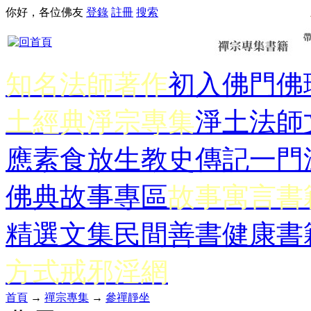
你好，各位佛友
登錄
註冊
搜索
知名法師著作
初入佛門
佛
土經典
淨宗專集
淨土法師
應
素食放生
教史傳記
一門
佛典故事專區
故事寓言書
精選文集
民間善書
健康書
方式
戒邪淫網
首頁
→
禪宗專集
→
參禪靜坐