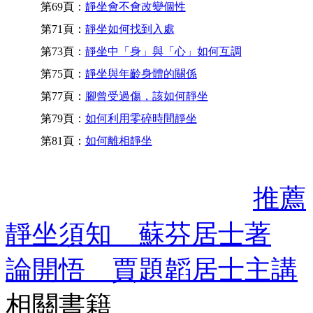
第69頁：
靜坐會不會改變個性
第71頁：
靜坐如何找到入處
第73頁：
靜坐中「身」與「心」如何互調
第75頁：
靜坐與年齡身體的關係
第77頁：
腳曾受過傷，該如何靜坐
第79頁：
如何利用零碎時間靜坐
第81頁：
如何離相靜坐
推薦
靜坐須知 蘇芬居士著
論開悟 賈題韜居士主講
相關書籍