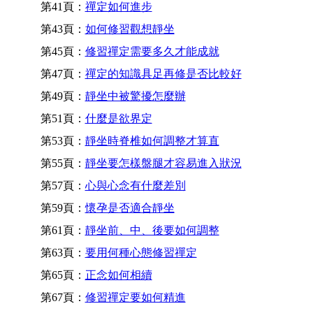
第41頁：
禪定如何進步
第43頁：
如何修習觀想靜坐
第45頁：
修習禪定需要多久才能成就
第47頁：
禪定的知識具足再修是否比較好
第49頁：
靜坐中被驚擾怎麼辦
第51頁：
什麼是欲界定
第53頁：
靜坐時脊椎如何調整才算直
第55頁：
靜坐要怎樣盤腿才容易進入狀況
第57頁：
心與心念有什麼差別
第59頁：
懷孕是否適合靜坐
第61頁：
靜坐前、中、後要如何調整
第63頁：
要用何種心態修習禪定
第65頁：
正念如何相續
第67頁：
修習禪定要如何精進