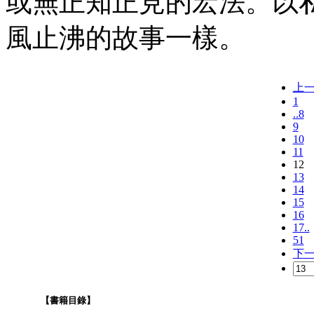
或無正知正見的宏法。以
風止沸的故事一樣。
上
1
..8
9
10
11
12
13
14
15
16
17..
51
下
【書籍目錄】