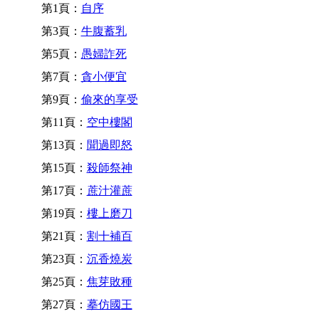
第1頁：
自序
第3頁：
牛腹蓄乳
第5頁：
愚婦詐死
第7頁：
貪小便宜
第9頁：
偷來的享受
第11頁：
空中樓閣
第13頁：
聞過即怒
第15頁：
殺師祭神
第17頁：
蔗汁灌蔗
第19頁：
樓上磨刀
第21頁：
割十補百
第23頁：
沉香燒炭
第25頁：
焦芽敗種
第27頁：
摹仿國王