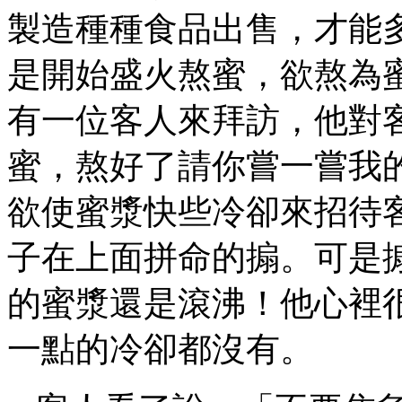
製造種種食品出售，才能
是開始盛火熬蜜，欲熬為
有一位客人來拜訪，他對
蜜，熬好了請你嘗一嘗我
欲使蜜漿快些冷卻來招待
子在上面拼命的搧。可是
的蜜漿還是滾沸！他心裡
一點的冷卻都沒有。