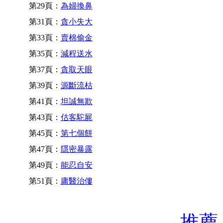
第29頁：
為婦換鼻
第31頁：
貪小失大
第33頁：
賣棉偷金
第35頁：
減程送水
第37頁：
貪取天眼
第39頁：
源斷流枯
第41頁：
坦誠無欺
第43頁：
估客駝屍
第45頁：
第七個餅
第47頁：
隱密暴露
第49頁：
能忍自安
第51頁：
庸醫治僂
推薦