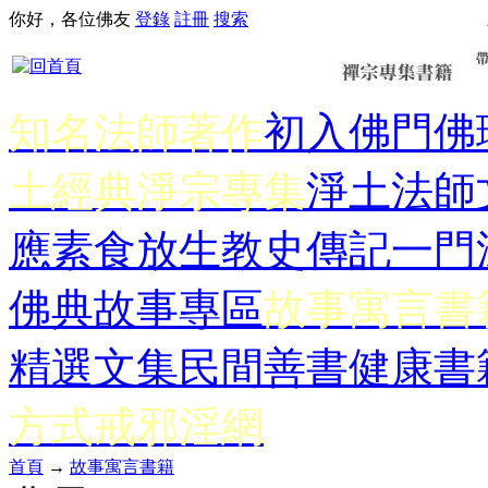
你好，各位佛友
登錄
註冊
搜索
知名法師著作
初入佛門
佛
土經典
淨宗專集
淨土法師
應
素食放生
教史傳記
一門
佛典故事專區
故事寓言書
精選文集
民間善書
健康書
方式
戒邪淫網
首頁
→
故事寓言書籍