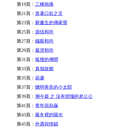
第19頁：
三種病痛
第21頁：
貪著口欲之災
第23頁：
窮書生的傳家寶
第25頁：
源信和尚
第27頁：
鐵眼和尚
第29頁：
最澄和尚
第31頁：
狐狸的傳聞
第33頁：
真假故鄉
第35頁：
葫蘆
第37頁：
聰明善良的小太郎
第39頁：
溯今篇 之 沒有煩惱的老公公
第41頁：
青年與烏龜
第43頁：
嚴冬裡的陽光
第45頁：
外遇與情鎖