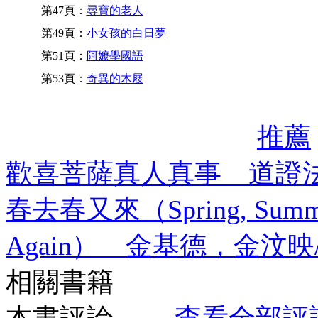
第47頁：
尋寶的老人
第49頁：
小女孩的白日夢
第51頁：
阿嬤學國語
第53頁：
奇異的木屐
推薦
歡喜菩薩真人真事 道證
春去春又來（Spring, Summer, F
Again） 金基德，金汶映
相關書籍
本書評論
查看全部評