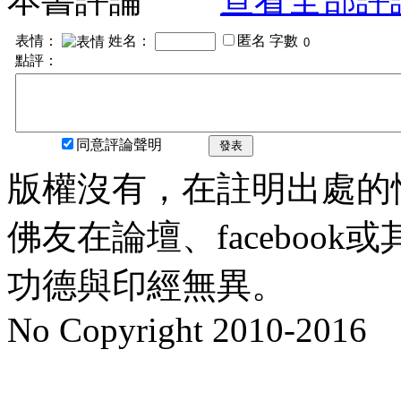
表情：
姓名：
匿名
字數
點評：
同意評論聲明
發表
版權沒有，在註明出處的
佛友在論壇、faceboo
功德與印經無異。
No Copyright 2010-2016
水晶
順正府大王公求道