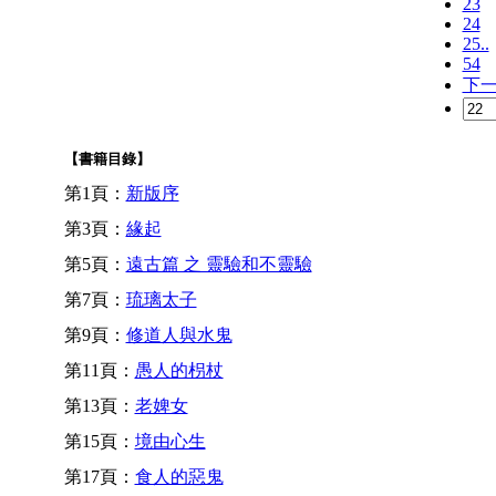
23
24
25..
54
下
【書籍目錄】
第1頁：
新版序
第3頁：
緣起
第5頁：
遠古篇 之 靈驗和不靈驗
第7頁：
琉璃太子
第9頁：
修道人與水鬼
第11頁：
愚人的枴杖
第13頁：
老婢女
第15頁：
境由心生
第17頁：
食人的惡鬼