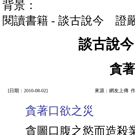
背景：
閱讀書籍 - 談古說今 證
談古說今
貪著
[日期：2010-08-02]
來源：網友上傳 
貪著口欲之災
貪圖口腹之慾而造殺