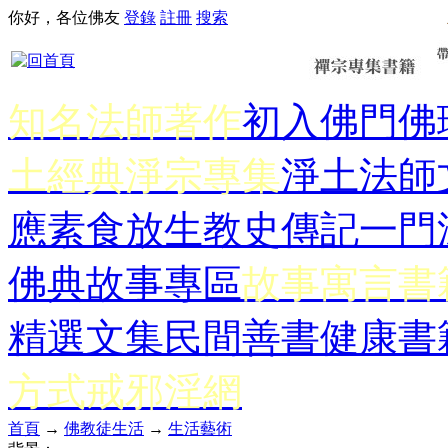
你好，各位佛友
登錄
註冊
搜索
知名法師著作
初入佛門
佛
土經典
淨宗專集
淨土法師
應
素食放生
教史傳記
一門
佛典故事專區
故事寓言書
精選文集
民間善書
健康書
方式
戒邪淫網
首頁
→
佛教徒生活
→
生活藝術