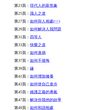
第23頁：
現代人的新形象
第25頁：
識人之道
第27頁：
如何與人相處(一)
第29頁：
如何解決人我問題
第31頁：
四等人
第33頁：
快樂之道
第35頁：
如何進德
第37頁：
如何不後悔
第39頁：
緣
第41頁：
如何增加修養
第43頁：
如何使自己進步
第45頁：
維護正義的勇氣
第47頁：
解決你我他的紛爭
第49頁：
如何和諧相處