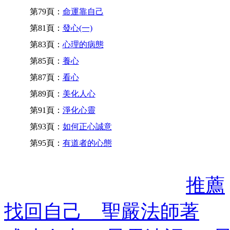
第79頁：
命運靠自己
第81頁：
發心(一)
第83頁：
心理的病態
第85頁：
養心
第87頁：
看心
第89頁：
美化人心
第91頁：
淨化心靈
第93頁：
如何正心誠意
第95頁：
有道者的心態
推薦
找回自己 聖嚴法師著