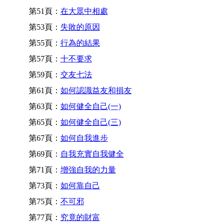
第51頁：
在大眾中相處
第53頁：
失敗的原因
第55頁：
行為的結果
第57頁：
十不要求
第59頁：
交友七法
第61頁：
如何認識益友和損友
第63頁：
如何健全自己(一)
第65頁：
如何健全自己(三)
第67頁：
如何自我進步
第69頁：
自我充實自我健全
第71頁：
增強自我的力量
第73頁：
如何靠自己
第75頁：
不可邪
第77頁：
究竟的財富