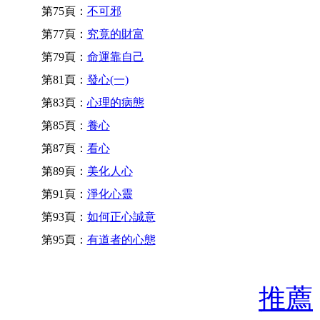
第75頁：
不可邪
第77頁：
究竟的財富
第79頁：
命運靠自己
第81頁：
發心(一)
第83頁：
心理的病態
第85頁：
養心
第87頁：
看心
第89頁：
美化人心
第91頁：
淨化心靈
第93頁：
如何正心誠意
第95頁：
有道者的心態
推薦