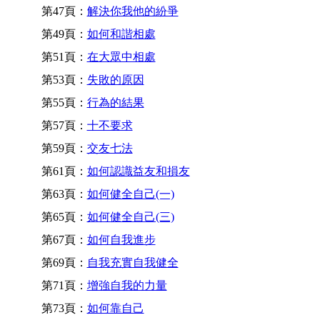
第47頁：
解決你我他的紛爭
第49頁：
如何和諧相處
第51頁：
在大眾中相處
第53頁：
失敗的原因
第55頁：
行為的結果
第57頁：
十不要求
第59頁：
交友七法
第61頁：
如何認識益友和損友
第63頁：
如何健全自己(一)
第65頁：
如何健全自己(三)
第67頁：
如何自我進步
第69頁：
自我充實自我健全
第71頁：
增強自我的力量
第73頁：
如何靠自己