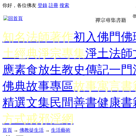
你好，各位佛友
登錄
註冊
搜索
知名法師著作
初入佛門
佛
土經典
淨宗專集
淨土法師
應
素食放生
教史傳記
一門
佛典故事專區
故事寓言書
精選文集
民間善書
健康書
方式
戒邪淫網
首頁
→
佛教徒生活
→
生活藝術