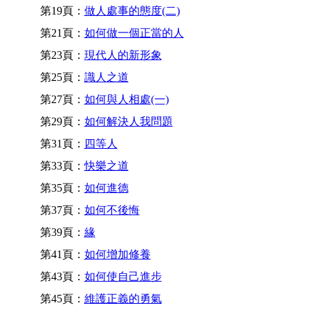
第19頁：
做人處事的態度(二)
第21頁：
如何做一個正當的人
第23頁：
現代人的新形象
第25頁：
識人之道
第27頁：
如何與人相處(一)
第29頁：
如何解決人我問題
第31頁：
四等人
第33頁：
快樂之道
第35頁：
如何進德
第37頁：
如何不後悔
第39頁：
緣
第41頁：
如何增加修養
第43頁：
如何使自己進步
第45頁：
維護正義的勇氣