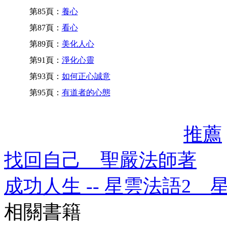
第85頁：
養心
第87頁：
看心
第89頁：
美化人心
第91頁：
淨化心靈
第93頁：
如何正心誠意
第95頁：
有道者的心態
推薦
找回自己 聖嚴法師著
成功人生 -- 星雲法語2 
相關書籍