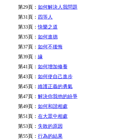
第29頁：
如何解決人我問題
第31頁：
四等人
第33頁：
快樂之道
第35頁：
如何進德
第37頁：
如何不後悔
第39頁：
緣
第41頁：
如何增加修養
第43頁：
如何使自己進步
第45頁：
維護正義的勇氣
第47頁：
解決你我他的紛爭
第49頁：
如何和諧相處
第51頁：
在大眾中相處
第53頁：
失敗的原因
第55頁：
行為的結果