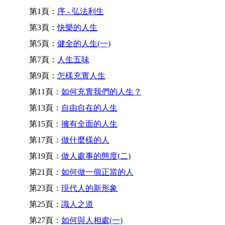
第1頁：
序 - 弘法利生
第3頁：
快樂的人生
第5頁：
健全的人生(一)
第7頁：
人生五味
第9頁：
怎樣充實人生
第11頁：
如何充實我們的人生？
第13頁：
自由自在的人生
第15頁：
擁有全面的人生
第17頁：
做什麼樣的人
第19頁：
做人處事的態度(二)
第21頁：
如何做一個正當的人
第23頁：
現代人的新形象
第25頁：
識人之道
第27頁：
如何與人相處(一)