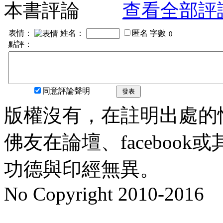
本書評論
查看全部評
表情：
姓名：
匿名
字數
點評：
同意評論聲明
發表
版權沒有，在註明出處的
佛友在論壇、faceboo
功德與印經無異。
No Copyright 2010-2016
水晶
順正府大王公求道