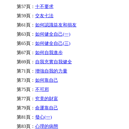
第57頁：
十不要求
第59頁：
交友七法
第61頁：
如何認識益友和損友
第63頁：
如何健全自己(一)
第65頁：
如何健全自己(三)
第67頁：
如何自我進步
第69頁：
自我充實自我健全
第71頁：
增強自我的力量
第73頁：
如何靠自己
第75頁：
不可邪
第77頁：
究竟的財富
第79頁：
命運靠自己
第81頁：
發心(一)
第83頁：
心理的病態