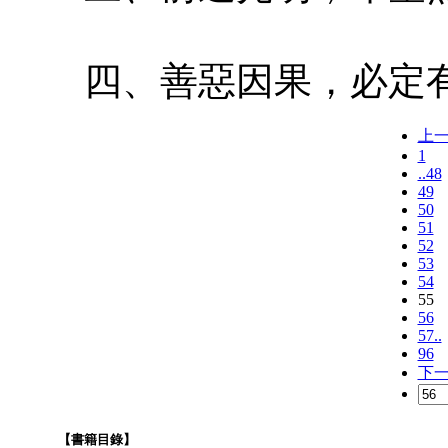
四、善惡因果，必定
上
1
..48
49
50
51
52
53
54
55
56
57..
96
下
【書籍目錄】