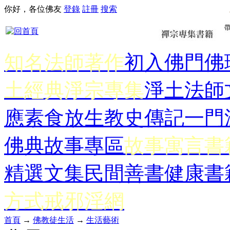
你好，各位佛友
登錄
註冊
搜索
知名法師著作
初入佛門
佛
土經典
淨宗專集
淨土法師
應
素食放生
教史傳記
一門
佛典故事專區
故事寓言書
精選文集
民間善書
健康書
方式
戒邪淫網
首頁
→
佛教徒生活
→
生活藝術