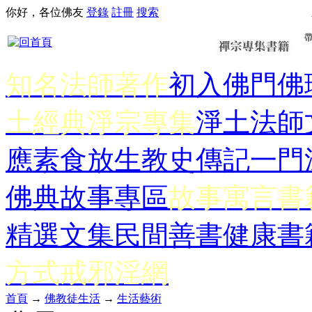
你好，各位佛友
登錄
註冊
搜索
知名法師著作
初入佛門
佛
土經典
淨宗專集
淨土法師
應
素食放生
教史傳記
一門
佛典故事專區
故事寓言書
精選文集
民間善書
健康書
方式
戒邪淫網
首頁
→
佛教徒生活
→
生活藝術