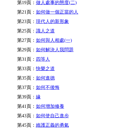
第19頁：
做人處事的態度(二)
第21頁：
如何做一個正當的人
第23頁：
現代人的新形象
第25頁：
識人之道
第27頁：
如何與人相處(一)
第29頁：
如何解決人我問題
第31頁：
四等人
第33頁：
快樂之道
第35頁：
如何進德
第37頁：
如何不後悔
第39頁：
緣
第41頁：
如何增加修養
第43頁：
如何使自己進步
第45頁：
維護正義的勇氣