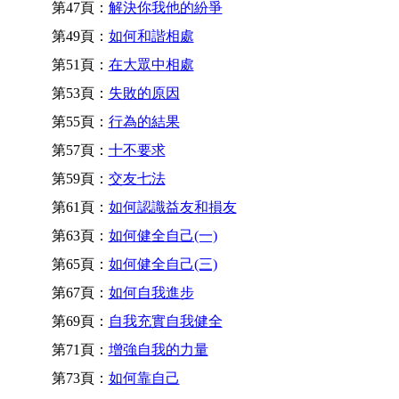
第47頁：
解決你我他的紛爭
第49頁：
如何和諧相處
第51頁：
在大眾中相處
第53頁：
失敗的原因
第55頁：
行為的結果
第57頁：
十不要求
第59頁：
交友七法
第61頁：
如何認識益友和損友
第63頁：
如何健全自己(一)
第65頁：
如何健全自己(三)
第67頁：
如何自我進步
第69頁：
自我充實自我健全
第71頁：
增強自我的力量
第73頁：
如何靠自己