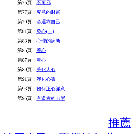
第75頁：
不可邪
第77頁：
究竟的財富
第79頁：
命運靠自己
第81頁：
發心(一)
第83頁：
心理的病態
第85頁：
養心
第87頁：
看心
第89頁：
美化人心
第91頁：
淨化心靈
第93頁：
如何正心誠意
第95頁：
有道者的心態
推薦