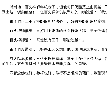
漸漸地，百丈禪師年紀老了，但他每日仍隨眾上山擔柴，下
眾出坡（勞動服務），但百丈禪師仍以堅決的口吻說道：「我
弟子們阻止不了禪師服務的決心，只好將禪師所用的扁擔、
百丈禪師無奈，只好用不吃飯的絕食行為抗議，弟子們焦急
百丈禪師道：「既然沒有工作，哪能吃飯？」
弟子們沒辦法，只好將工具又還給他，讓他隨眾生活。百丈
有人以為參禪，不但要摒絕塵緣，甚至工作也不必去做，認
的生活，甚至還喊出「搬柴運水無非是禪」的口號。
不管念佛也好，參禪也好，修行不是懶惰的藉口，希望現代