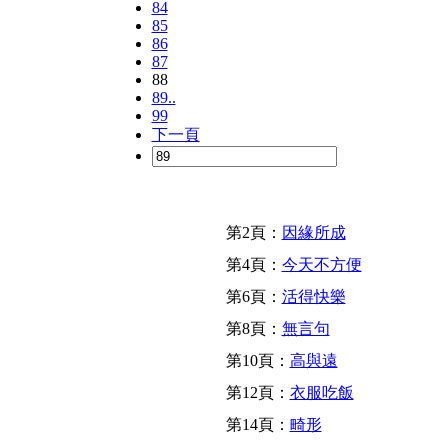
84
85
86
87
88
89..
99
下一頁
第2頁：
因緣所成
第4頁：
今天不方便
第6頁：
活得快樂
第8頁：
無言句
第10頁：
高與遠
第12頁：
衣服吃飯
第14頁：
畸形