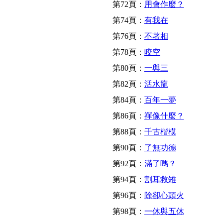
第72頁：
用會作麼？
第74頁：
有我在
第76頁：
不著相
第78頁：
咬空
第80頁：
一與三
第82頁：
活水龍
第84頁：
百年一夢
第86頁：
禪像什麼？
第88頁：
千古楷模
第90頁：
了無功德
第92頁：
滿了嗎？
第94頁：
割耳救雉
第96頁：
除卻心頭火
第98頁：
一休與五休