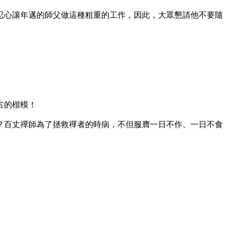
心讓年邁的師父做這種粗重的工作，因此，大眾懇請他不要隨
古的楷模！
百丈禪師為了拯救禪者的時病，不但服膺一日不作、一日不食