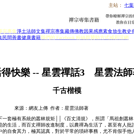
主站：
七葉
淨宗專集
淨土法師文集
禪宗專集
藏傳佛教
因果感應
素食放生
教史
集
民間善書
健康書籍
我們的 Facebook 粉絲群
贊助方式
戒邪淫網
得快樂 -- 星雲禪話3 星雲法
千古楷模
來源：網友上傳 作者：星雲法師著
套極有系統的叢林規矩││《百丈清規》，所謂「馬祖創叢林
範的生活，而百丈禪師改進制度，以農禪為生活了，甚至有人批
中的自食其力，極其認真，對於平常的瑣碎事務，尤不肯假手他