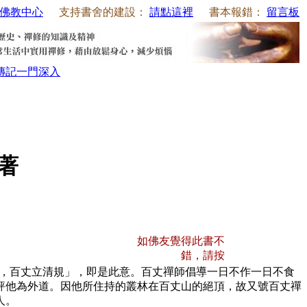
佛教中心
支持書舍的建設：
請點這裡
書本報錯：
留言板
傳記
一門深入
師著
如佛友覺得此書不
錯，請按
，百丈立清規」，即是此意。百丈禪師倡導一日不作一日不食
評他為外道。因他所住持的叢林在百丈山的絕頂，故又號百丈禪
人。