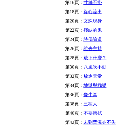
第16頁：
寸絲不掛
第18頁：
從心流出
第20頁：
文殊現身
第22頁：
殘缺的鬼
第24頁：
詩偈論道
第26頁：
誰去主持
第28頁：
放下什麼？
第30頁：
八風吹不動
第32頁：
放逐天堂
第34頁：
地獄與極樂
第36頁：
像牛糞
第38頁：
三種人
第40頁：
不要拂拭
第42頁：
未到曹溪亦不失