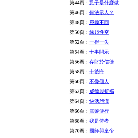
第44頁：
虱子是什麼做
第46頁：
何法示人？
第48頁：
宛爾不同
第50頁：
緣起性空
第52頁：
一得一失
第54頁：
十事開示
第56頁：
存財於信徒
第58頁：
十後悔
第60頁：
不像個人
第62頁：
威德與折福
第64頁：
快活烈漢
第66頁：
雪霽便行
第68頁：
我是侍者
第70頁：
國師與皇帝