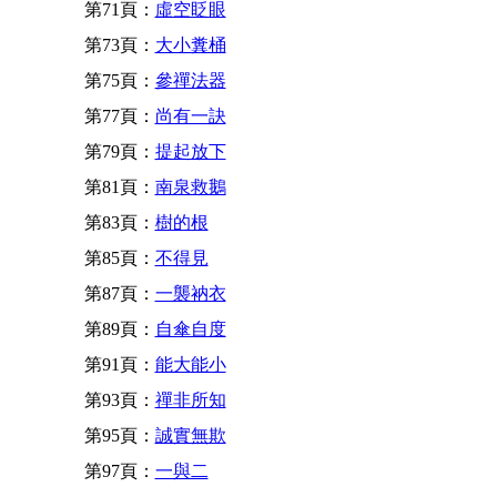
第71頁：
虛空眨眼
第73頁：
大小糞桶
第75頁：
參禪法器
第77頁：
尚有一訣
第79頁：
提起放下
第81頁：
南泉救鵝
第83頁：
樹的根
第85頁：
不得見
第87頁：
一襲衲衣
第89頁：
自傘自度
第91頁：
能大能小
第93頁：
禪非所知
第95頁：
誠實無欺
第97頁：
一與二