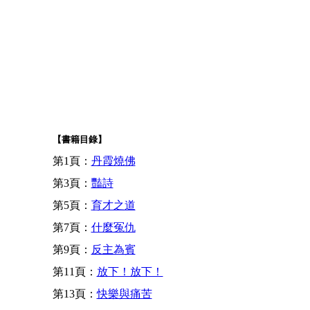
【書籍目錄】
第1頁：
丹霞燒佛
第3頁：
豔詩
第5頁：
育才之道
第7頁：
什麼冤仇
第9頁：
反主為賓
第11頁：
放下！放下！
第13頁：
快樂與痛苦