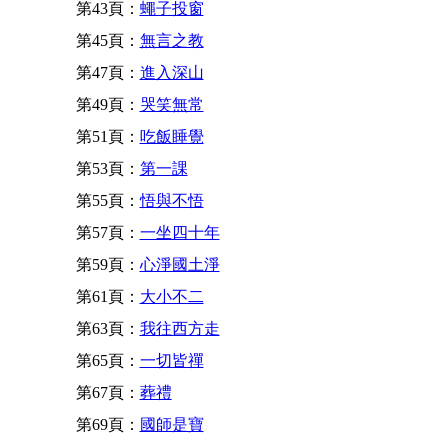
第43頁：
蠅子投窗
第45頁：
無言之教
第47頁：
進入深山
第49頁：
哭笑無常
第51頁：
吃飯睡覺
第53頁：
第一課
第55頁：
悟與不悟
第57頁：
一坐四十年
第59頁：
心淨國土淨
第61頁：
大小不二
第63頁：
我往西方走
第65頁：
一切皆禪
第67頁：
葬禮
第69頁：
國師是寶