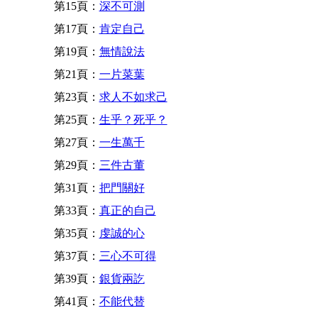
第15頁：
深不可測
第17頁：
肯定自己
第19頁：
無情說法
第21頁：
一片菜葉
第23頁：
求人不如求己
第25頁：
生乎？死乎？
第27頁：
一生萬千
第29頁：
三件古董
第31頁：
把門關好
第33頁：
真正的自己
第35頁：
虔誠的心
第37頁：
三心不可得
第39頁：
銀貨兩訖
第41頁：
不能代替