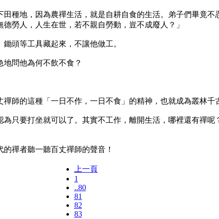
田種地，因為農禪生活，就是自耕自食的生活。弟子們畢竟不忍
無德勞人，人生在世，若不親自勞動，豈不成廢人？」
鋤頭等工具藏起來，不讓他做工。
地問他為何不飲不食？
禪師的這種「一日不作，一日不食」的精神，也就成為叢林千
為只要打坐就可以了。其實不工作，離開生活，哪裡還有禪呢？
的禪者聽一聽百丈禪師的聲音！
上一頁
1
..80
81
82
83