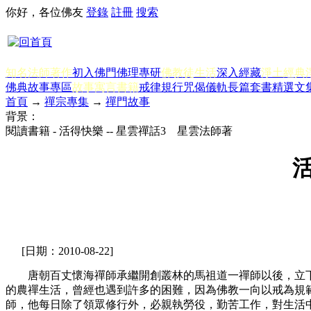
你好，各位佛友
登錄
註冊
搜索
知名法師著作
初入佛門
佛理專研
佛教徒生活
深入經藏
淨土經典
佛典故事專區
故事寓言書籍
戒律規行
咒偈儀軌
長篇套書
精選文
首頁
→
禪宗專集
→
禪門故事
背景：
閱讀書籍 - 活得快樂 -- 星雲禪話3 星雲法師著
活
[日期：2010-08-22]
唐朝百丈懷海禪師承繼開創叢林的馬祖道一禪師以後，立下一
的農禪生活，曾經也遇到許多的困難，因為佛教一向以戒為規
師，他每日除了領眾修行外，必親執勞役，勤苦工作，對生活