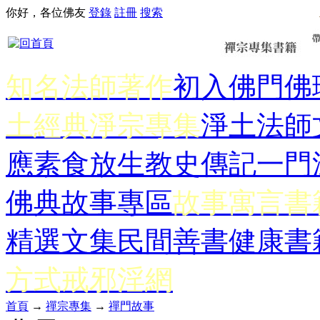
你好，各位佛友
登錄
註冊
搜索
知名法師著作
初入佛門
佛
土經典
淨宗專集
淨土法師
應
素食放生
教史傳記
一門
佛典故事專區
故事寓言書
精選文集
民間善書
健康書
方式
戒邪淫網
首頁
→
禪宗專集
→
禪門故事