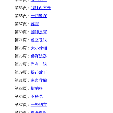
第63頁：
我往西方走
第65頁：
一切皆禪
第67頁：
葬禮
第69頁：
國師是寶
第71頁：
虛空眨眼
第73頁：
大小糞桶
第75頁：
參禪法器
第77頁：
尚有一訣
第79頁：
提起放下
第81頁：
南泉救鵝
第83頁：
樹的根
第85頁：
不得見
第87頁：
一襲衲衣
第89頁：
自傘自度