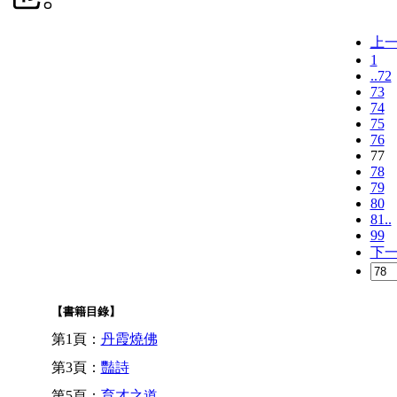
上
1
..72
73
74
75
76
77
78
79
80
81..
99
下
【書籍目錄】
第1頁：
丹霞燒佛
第3頁：
豔詩
第5頁：
育才之道