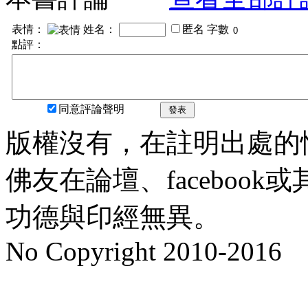
表情：
姓名：
匿名
字數
點評：
同意評論聲明
發表
版權沒有，在註明出處的
佛友在論壇、faceboo
功德與印經無異。
No Copyright 2010-2016
水晶
順正府大王公求道