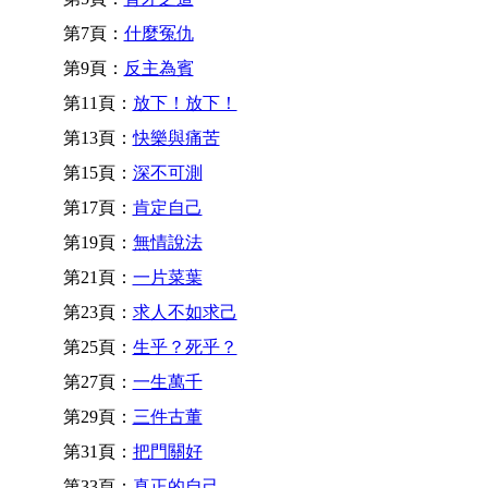
第7頁：
什麼冤仇
第9頁：
反主為賓
第11頁：
放下！放下！
第13頁：
快樂與痛苦
第15頁：
深不可測
第17頁：
肯定自己
第19頁：
無情說法
第21頁：
一片菜葉
第23頁：
求人不如求己
第25頁：
生乎？死乎？
第27頁：
一生萬千
第29頁：
三件古董
第31頁：
把門關好
第33頁：
真正的自己