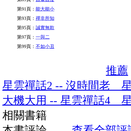
第91頁：
能大能小
第93頁：
禪非所知
第95頁：
誠實無欺
第97頁：
一與二
第99頁：
不如小丑
推薦
星雲禪話2 -- 沒時間老 
大機大用 -- 星雲禪話4 
相關書籍
本書評論
查看全部評