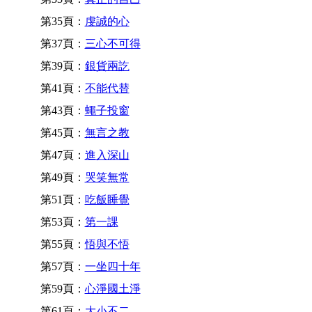
第35頁：
虔誠的心
第37頁：
三心不可得
第39頁：
銀貨兩訖
第41頁：
不能代替
第43頁：
蠅子投窗
第45頁：
無言之教
第47頁：
進入深山
第49頁：
哭笑無常
第51頁：
吃飯睡覺
第53頁：
第一課
第55頁：
悟與不悟
第57頁：
一坐四十年
第59頁：
心淨國土淨
第61頁：
大小不二