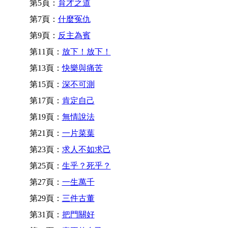
第5頁：
育才之道
第7頁：
什麼冤仇
第9頁：
反主為賓
第11頁：
放下！放下！
第13頁：
快樂與痛苦
第15頁：
深不可測
第17頁：
肯定自己
第19頁：
無情說法
第21頁：
一片菜葉
第23頁：
求人不如求己
第25頁：
生乎？死乎？
第27頁：
一生萬千
第29頁：
三件古董
第31頁：
把門關好