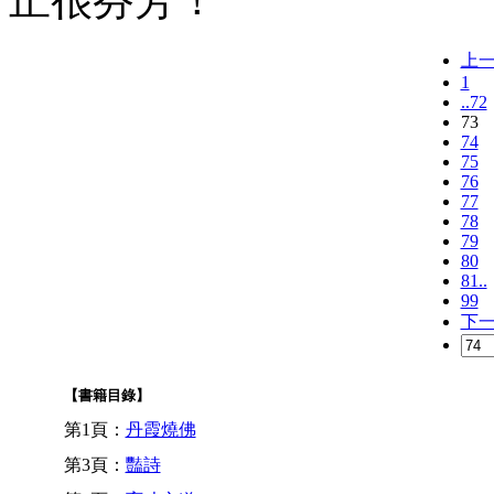
上
1
..72
73
74
75
76
77
78
79
80
81..
99
下
【書籍目錄】
第1頁：
丹霞燒佛
第3頁：
豔詩