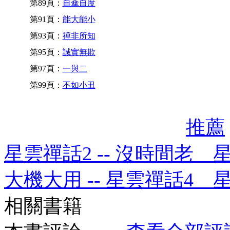
第89頁：
自傘自度
第91頁：
能大能小
第93頁：
禪非所知
第95頁：
誠實無欺
第97頁：
一與二
第99頁：
不如小丑
推薦
星雲禪話2 -- 沒時間老 
大機大用 -- 星雲禪話4 
相關書籍