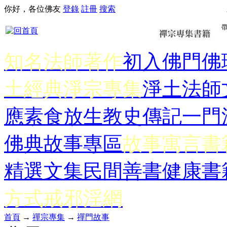
你好，各位佛友
登錄
註冊
搜索
知名法師著作
初入佛門
佛
土經典
淨宗專集
淨土法師
應
素食放生
教史傳記
一門
佛典故事專區
故事寓言書
精選文集
民間善書
健康書
方式
戒邪淫網
首頁
→
禪宗專集
→
禪門故事