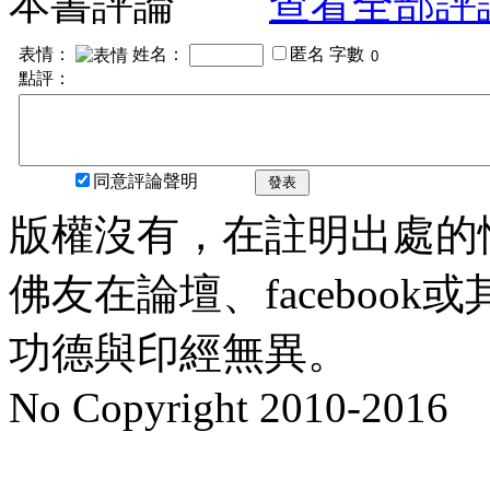
本書評論
查看全部評
表情：
姓名：
匿名
字數
點評：
同意評論聲明
發表
版權沒有，在註明出處的
佛友在論壇、faceboo
功德與印經無異。
No Copyright 2010-2016
水晶
順正府大王公求道