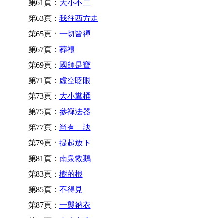
第61頁：
大小不二
第63頁：
我往西方走
第65頁：
一切皆禪
第67頁：
葬禮
第69頁：
國師是寶
第71頁：
虛空眨眼
第73頁：
大小糞桶
第75頁：
參禪法器
第77頁：
尚有一訣
第79頁：
提起放下
第81頁：
南泉救鵝
第83頁：
樹的根
第85頁：
不得見
第87頁：
一襲衲衣