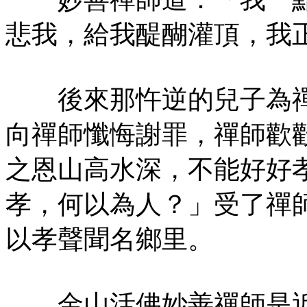
悲我，給我醍醐灌頂，我
後來那忤逆的兒子為禪
向禪師懺悔謝罪，禪師歡
之恩山高水深，不能好好
孝，何以為人？」受了禪
以孝聲聞名鄉里。
金山活佛妙善禪師是近