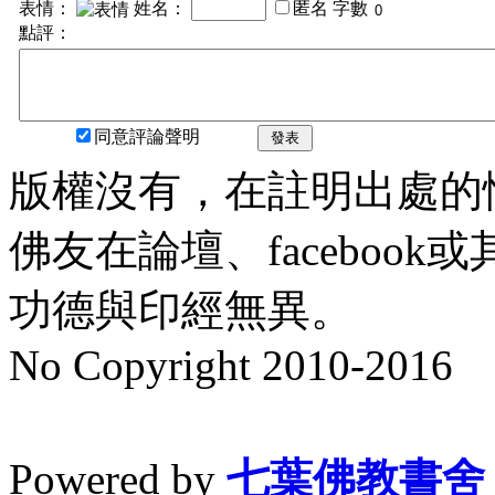
表情：
姓名：
匿名
字數
點評：
同意評論聲明
發表
版權沒有，在註明出處的
佛友在論壇、faceboo
功德與印經無異。
No Copyright 2010-2016
水晶
順正府大王公求道
Powered by
七葉佛教書舍