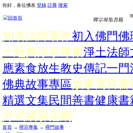
你好，各位佛友
登錄
註冊
搜索
知名法師著作
初入佛門
佛
土經典
淨宗專集
淨土法師
應
素食放生
教史傳記
一門
佛典故事專區
故事寓言書
精選文集
民間善書
健康書
方式
戒邪淫網
首頁
→
禪宗專集
→
禪門故事