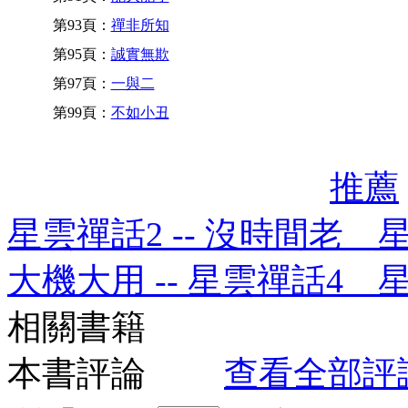
第93頁：
禪非所知
第95頁：
誠實無欺
第97頁：
一與二
第99頁：
不如小丑
推薦
星雲禪話2 -- 沒時間老 
大機大用 -- 星雲禪話4 
相關書籍
本書評論
查看全部評