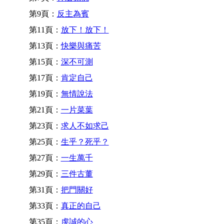
第9頁：
反主為賓
第11頁：
放下！放下！
第13頁：
快樂與痛苦
第15頁：
深不可測
第17頁：
肯定自己
第19頁：
無情說法
第21頁：
一片菜葉
第23頁：
求人不如求己
第25頁：
生乎？死乎？
第27頁：
一生萬千
第29頁：
三件古董
第31頁：
把門關好
第33頁：
真正的自己
第35頁：
虔誠的心