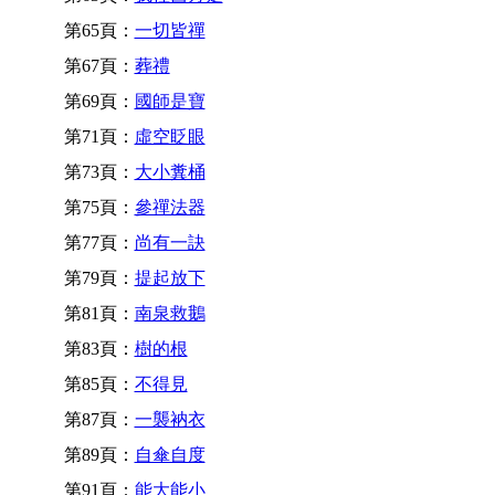
第65頁：
一切皆禪
第67頁：
葬禮
第69頁：
國師是寶
第71頁：
虛空眨眼
第73頁：
大小糞桶
第75頁：
參禪法器
第77頁：
尚有一訣
第79頁：
提起放下
第81頁：
南泉救鵝
第83頁：
樹的根
第85頁：
不得見
第87頁：
一襲衲衣
第89頁：
自傘自度
第91頁：
能大能小