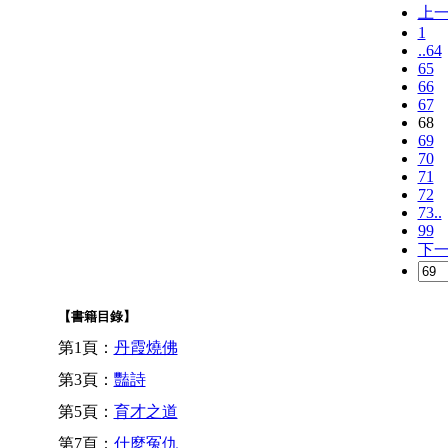
上
1
..64
65
66
67
68
69
70
71
72
73..
99
下
【書籍目錄】
第1頁：
丹霞燒佛
第3頁：
豔詩
第5頁：
育才之道
第7頁：
什麼冤仇