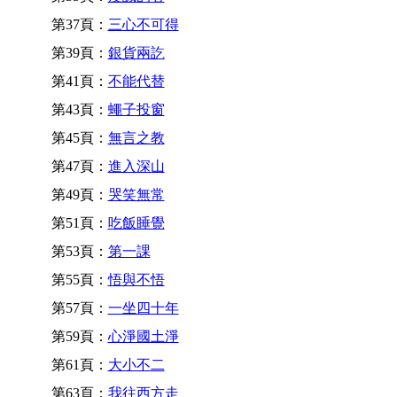
第37頁：
三心不可得
第39頁：
銀貨兩訖
第41頁：
不能代替
第43頁：
蠅子投窗
第45頁：
無言之教
第47頁：
進入深山
第49頁：
哭笑無常
第51頁：
吃飯睡覺
第53頁：
第一課
第55頁：
悟與不悟
第57頁：
一坐四十年
第59頁：
心淨國土淨
第61頁：
大小不二
第63頁：
我往西方走