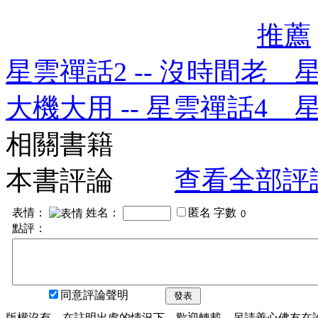
推薦
星雲禪話2 -- 沒時間老 
大機大用 -- 星雲禪話4 
相關書籍
本書評論
查看全部評
表情：
姓名：
匿名
字數
點評：
同意評論聲明
發表
版權沒有，在註明出處的情況下，歡迎轉載。另請善心佛友在論壇