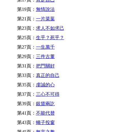
第19頁：
無情說法
第21頁：
一片菜葉
第23頁：
求人不如求己
第25頁：
生乎？死乎？
第27頁：
一生萬千
第29頁：
三件古董
第31頁：
把門關好
第33頁：
真正的自己
第35頁：
虔誠的心
第37頁：
三心不可得
第39頁：
銀貨兩訖
第41頁：
不能代替
第43頁：
蠅子投窗
第45頁：
無言之教