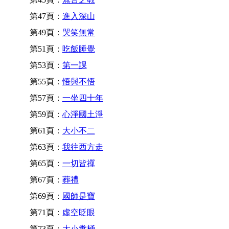
第47頁：
進入深山
第49頁：
哭笑無常
第51頁：
吃飯睡覺
第53頁：
第一課
第55頁：
悟與不悟
第57頁：
一坐四十年
第59頁：
心淨國土淨
第61頁：
大小不二
第63頁：
我往西方走
第65頁：
一切皆禪
第67頁：
葬禮
第69頁：
國師是寶
第71頁：
虛空眨眼
第73頁：
大小糞桶