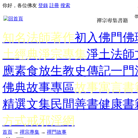
你好，各位佛友
登錄
註冊
搜索
知名法師著作
初入佛門
佛
土經典
淨宗專集
淨土法師
應
素食放生
教史傳記
一門
佛典故事專區
故事寓言書
精選文集
民間善書
健康書
方式
戒邪淫網
首頁
→
禪宗專集
→
禪門故事