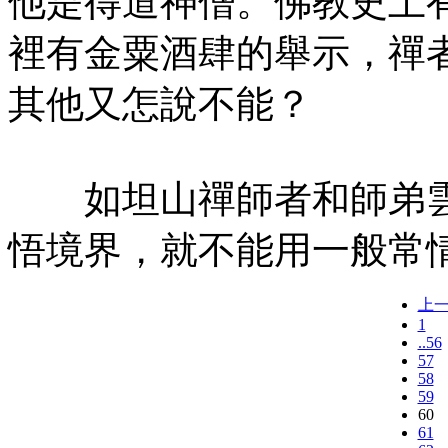
他是得道神僧。佛教史上
裡有金粟酒肆的舉示，禪
其他又怎說不能？
如坦山禪師者和師弟雲
悟境界，就不能用一般常
上
1
..56
57
58
59
60
61