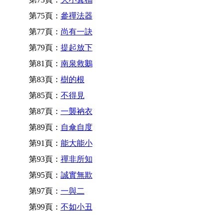
第75頁：
參禪法器
第77頁：
尚有一訣
第79頁：
提起放下
第81頁：
南泉救鵝
第83頁：
樹的根
第85頁：
不得見
第87頁：
一襲衲衣
第89頁：
自傘自度
第91頁：
能大能小
第93頁：
禪非所知
第95頁：
誠實無欺
第97頁：
一與二
第99頁：
不如小丑