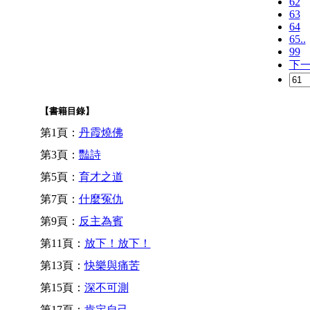
62
63
64
65..
99
下
【書籍目錄】
第1頁：
丹霞燒佛
第3頁：
豔詩
第5頁：
育才之道
第7頁：
什麼冤仇
第9頁：
反主為賓
第11頁：
放下！放下！
第13頁：
快樂與痛苦
第15頁：
深不可測
第17頁：
肯定自己