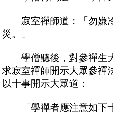
寂室禪師道：「勿嫌冷
災。」
學僧聽後，對參禪生大
求寂室禪師開示大眾參禪
以十事開示大眾道：
「學禪者應注意如下