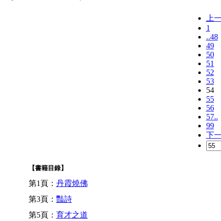
上
1
..48
49
50
51
52
53
54
55
56
57..
99
下
【書籍目錄】
第1頁：
丹霞燒佛
第3頁：
豔詩
第5頁：
育才之道