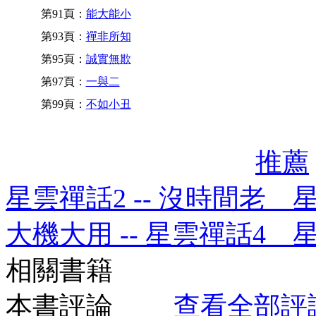
第91頁：
能大能小
第93頁：
禪非所知
第95頁：
誠實無欺
第97頁：
一與二
第99頁：
不如小丑
推薦
星雲禪話2 -- 沒時間老 
大機大用 -- 星雲禪話4 
相關書籍
本書評論
查看全部評