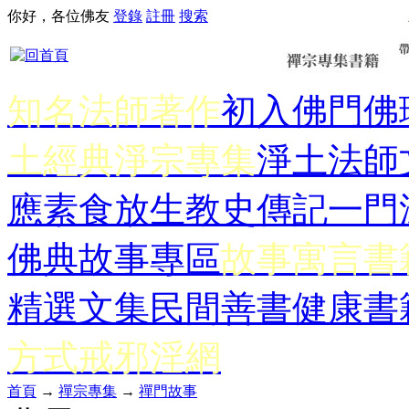
你好，各位佛友
登錄
註冊
搜索
知名法師著作
初入佛門
佛
土經典
淨宗專集
淨土法師
應
素食放生
教史傳記
一門
佛典故事專區
故事寓言書
精選文集
民間善書
健康書
方式
戒邪淫網
首頁
→
禪宗專集
→
禪門故事