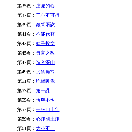
第35頁：
虔誠的心
第37頁：
三心不可得
第39頁：
銀貨兩訖
第41頁：
不能代替
第43頁：
蠅子投窗
第45頁：
無言之教
第47頁：
進入深山
第49頁：
哭笑無常
第51頁：
吃飯睡覺
第53頁：
第一課
第55頁：
悟與不悟
第57頁：
一坐四十年
第59頁：
心淨國土淨
第61頁：
大小不二