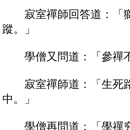
寂室禪師回答道：「獅
蹤。」
學僧又問道：「參禪不
寂室禪師道：「生死路
中。」
學僧再問道：「學禪究