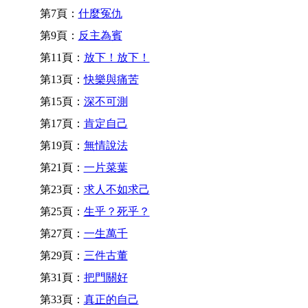
第7頁：
什麼冤仇
第9頁：
反主為賓
第11頁：
放下！放下！
第13頁：
快樂與痛苦
第15頁：
深不可測
第17頁：
肯定自己
第19頁：
無情說法
第21頁：
一片菜葉
第23頁：
求人不如求己
第25頁：
生乎？死乎？
第27頁：
一生萬千
第29頁：
三件古董
第31頁：
把門關好
第33頁：
真正的自己