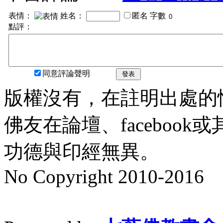
表情：
姓名：
匿名
字數
點評：
同意評論聲明
發表
版權沒有，在註明出處的
佛友在論壇、faceboo
功德與印經無異。
No Copyright 2010-2016
水晶
順正府大王公求道