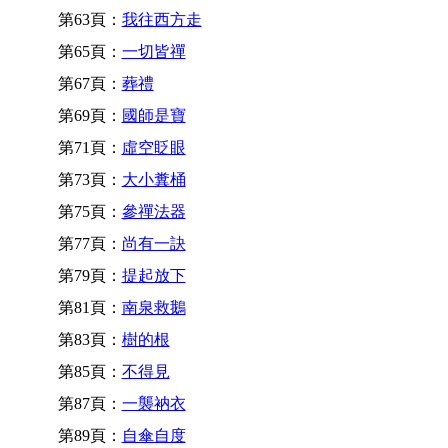
第63頁：
我往西方走
第65頁：
一切皆禪
第67頁：
葬禮
第69頁：
國師是寶
第71頁：
虛空眨眼
第73頁：
大小糞桶
第75頁：
參禪法器
第77頁：
尚有一訣
第79頁：
提起放下
第81頁：
南泉救鵝
第83頁：
樹的根
第85頁：
不得見
第87頁：
一襲衲衣
第89頁：
自傘自度