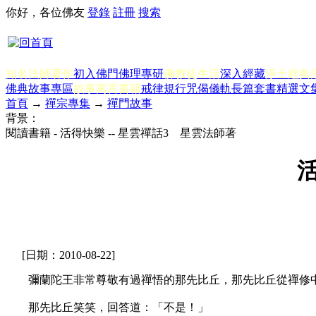
你好，各位佛友
登錄
註冊
搜索
知名法師著作
初入佛門
佛理專研
佛教徒生活
深入經藏
淨土經典
佛典故事專區
故事寓言書籍
戒律規行
咒偈儀軌
長篇套書
精選文
首頁
→
禪宗專集
→
禪門故事
背景：
閱讀書籍 - 活得快樂 -- 星雲禪話3 星雲法師著
活
[日期：2010-08-22]
彌蘭陀王非常尊敬有過禪悟的那先比丘，那先比丘從禪修中
那先比丘笑笑，回答道：「不是！」