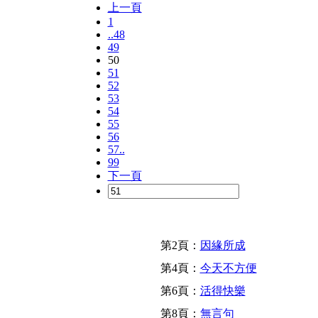
上一頁
1
..48
49
50
51
52
53
54
55
56
57..
99
下一頁
第2頁：
因緣所成
第4頁：
今天不方便
第6頁：
活得快樂
第8頁：
無言句