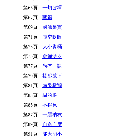
第65頁：
一切皆禪
第67頁：
葬禮
第69頁：
國師是寶
第71頁：
虛空眨眼
第73頁：
大小糞桶
第75頁：
參禪法器
第77頁：
尚有一訣
第79頁：
提起放下
第81頁：
南泉救鵝
第83頁：
樹的根
第85頁：
不得見
第87頁：
一襲衲衣
第89頁：
自傘自度
第91頁：
能大能小