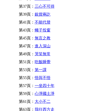
第37頁：
三心不可得
第39頁：
銀貨兩訖
第41頁：
不能代替
第43頁：
蠅子投窗
第45頁：
無言之教
第47頁：
進入深山
第49頁：
哭笑無常
第51頁：
吃飯睡覺
第53頁：
第一課
第55頁：
悟與不悟
第57頁：
一坐四十年
第59頁：
心淨國土淨
第61頁：
大小不二
第63頁：
我往西方走