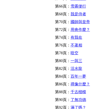
第66頁：
雪霽便行
第68頁：
我是侍者
第70頁：
國師與皇帝
第72頁：
用會作麼？
第74頁：
有我在
第76頁：
不著相
第78頁：
咬空
第80頁：
一與三
第82頁：
活水龍
第84頁：
百年一夢
第86頁：
禪像什麼？
第88頁：
千古楷模
第90頁：
了無功德
第92頁：
滿了嗎？