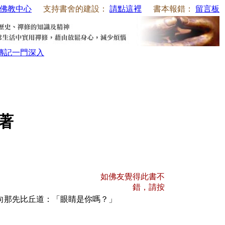
佛教中心
支持書舍的建設：
請點這裡
書本報錯：
留言板
傳記
一門深入
師著
如佛友覺得此書不
錯，請按
向那先比丘道：「眼睛是你嗎？」