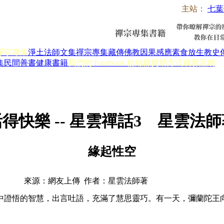
主站：
七葉
淨宗專集
淨土法師文集
禪宗專集
藏傳佛教
因果感應
素食放生
教史
集
民間善書
健康書籍
我們的 Facebook 粉絲群
贊助方式
戒邪淫網
得快樂 -- 星雲禪話3 星雲法
緣起性空
來源：網友上傳 作者：星雲法師著
證悟的智慧，出言吐語，充滿了慧思靈巧。有一天，彌蘭陀王