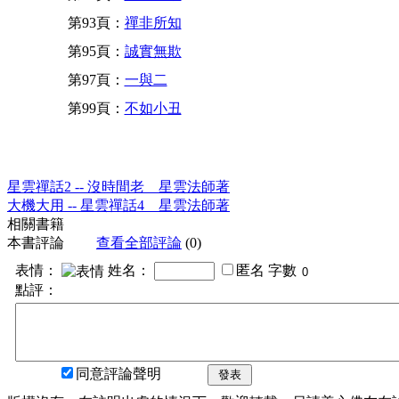
第93頁：
禪非所知
第95頁：
誠實無欺
第97頁：
一與二
第99頁：
不如小丑
星雲禪話2 -- 沒時間老 星雲法師著
大機大用 -- 星雲禪話4 星雲法師著
相關書籍
本書評論
查看全部評論
(0)
表情：
姓名：
匿名
字數
點評：
同意評論聲明
發表