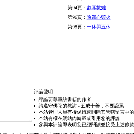
第94頁：
割耳救雉
第96頁：
除卻心頭火
第98頁：
一休與五休
評論聲明
評論要尊重該書籍的作者
請遵守佛陀的教誨 - 五戒十善，不要謾罵
本站管理人員有權保留或刪除其管轄留言中
本站有權在網站內轉載或引用您的評論
參與本評論即表明您已經閱讀並接受上述條