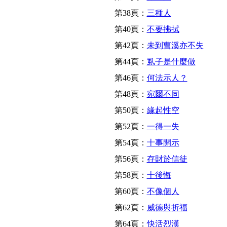
第38頁：
三種人
第40頁：
不要拂拭
第42頁：
未到曹溪亦不失
第44頁：
虱子是什麼做
第46頁：
何法示人？
第48頁：
宛爾不同
第50頁：
緣起性空
第52頁：
一得一失
第54頁：
十事開示
第56頁：
存財於信徒
第58頁：
十後悔
第60頁：
不像個人
第62頁：
威德與折福
第64頁：
快活烈漢