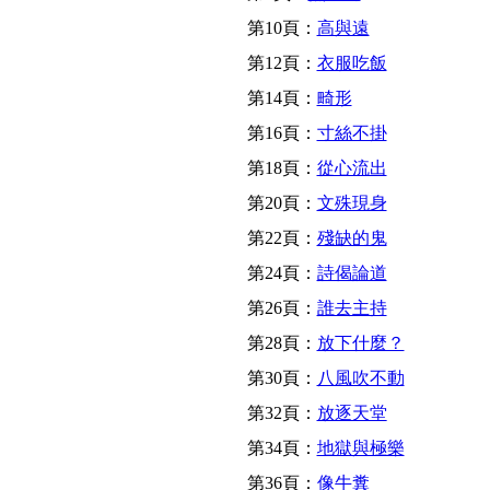
第10頁：
高與遠
第12頁：
衣服吃飯
第14頁：
畸形
第16頁：
寸絲不掛
第18頁：
從心流出
第20頁：
文殊現身
第22頁：
殘缺的鬼
第24頁：
詩偈論道
第26頁：
誰去主持
第28頁：
放下什麼？
第30頁：
八風吹不動
第32頁：
放逐天堂
第34頁：
地獄與極樂
第36頁：
像牛糞