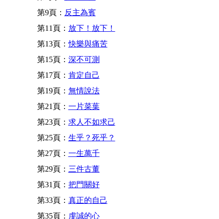
第9頁：
反主為賓
第11頁：
放下！放下！
第13頁：
快樂與痛苦
第15頁：
深不可測
第17頁：
肯定自己
第19頁：
無情說法
第21頁：
一片菜葉
第23頁：
求人不如求己
第25頁：
生乎？死乎？
第27頁：
一生萬千
第29頁：
三件古董
第31頁：
把門關好
第33頁：
真正的自己
第35頁：
虔誠的心