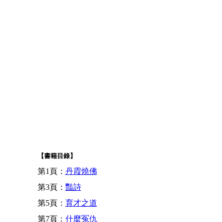
【書籍目錄】
第1頁：
丹霞燒佛
第3頁：
豔詩
第5頁：
育才之道
第7頁：
什麼冤仇