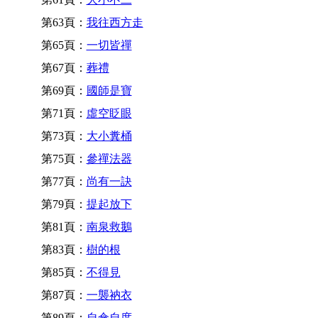
第63頁：
我往西方走
第65頁：
一切皆禪
第67頁：
葬禮
第69頁：
國師是寶
第71頁：
虛空眨眼
第73頁：
大小糞桶
第75頁：
參禪法器
第77頁：
尚有一訣
第79頁：
提起放下
第81頁：
南泉救鵝
第83頁：
樹的根
第85頁：
不得見
第87頁：
一襲衲衣
第89頁：
自傘自度