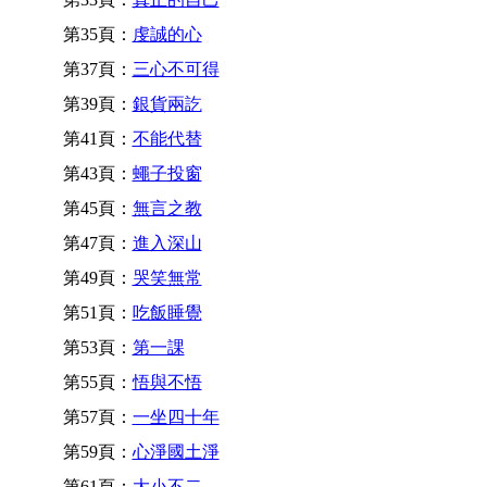
第35頁：
虔誠的心
第37頁：
三心不可得
第39頁：
銀貨兩訖
第41頁：
不能代替
第43頁：
蠅子投窗
第45頁：
無言之教
第47頁：
進入深山
第49頁：
哭笑無常
第51頁：
吃飯睡覺
第53頁：
第一課
第55頁：
悟與不悟
第57頁：
一坐四十年
第59頁：
心淨國土淨
第61頁：
大小不二