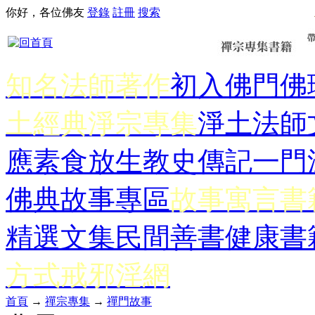
你好，各位佛友
登錄
註冊
搜索
知名法師著作
初入佛門
佛
土經典
淨宗專集
淨土法師
應
素食放生
教史傳記
一門
佛典故事專區
故事寓言書
精選文集
民間善書
健康書
方式
戒邪淫網
首頁
→
禪宗專集
→
禪門故事