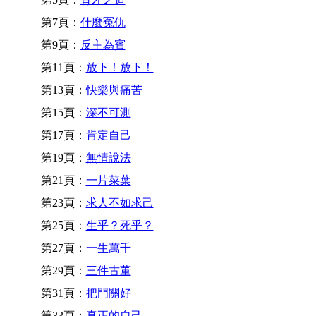
第7頁：
什麼冤仇
第9頁：
反主為賓
第11頁：
放下！放下！
第13頁：
快樂與痛苦
第15頁：
深不可測
第17頁：
肯定自己
第19頁：
無情說法
第21頁：
一片菜葉
第23頁：
求人不如求己
第25頁：
生乎？死乎？
第27頁：
一生萬千
第29頁：
三件古董
第31頁：
把門關好
第33頁：
真正的自己