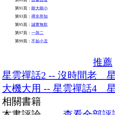
第91頁：
能大能小
第93頁：
禪非所知
第95頁：
誠實無欺
第97頁：
一與二
第99頁：
不如小丑
推薦
星雲禪話2 -- 沒時間老 
大機大用 -- 星雲禪話4 
相關書籍
本書評論
查看全部評