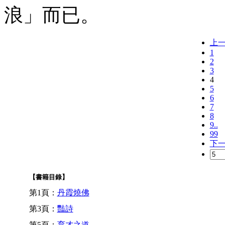
浪」而已。
上
1
2
3
4
5
6
7
8
9..
99
下
【書籍目錄】
第1頁：
丹霞燒佛
第3頁：
豔詩
第5頁：
育才之道