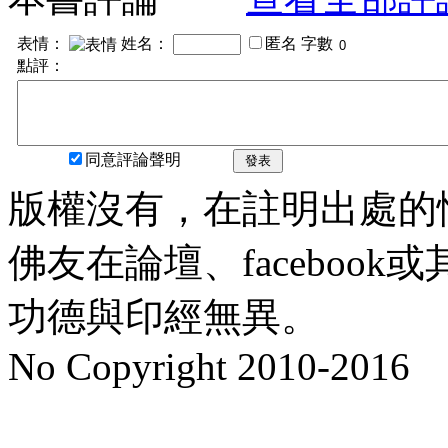
表情：
姓名：
匿名
字數
點評：
同意評論聲明
發表
版權沒有，在註明出處的
佛友在論壇、faceboo
功德與印經無異。
No Copyright 2010-2016
水晶
順正府大王公求道