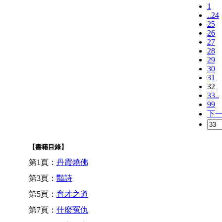
1
..24
25
26
27
28
29
30
31
32
33..
99
下
【書籍目錄】
第1頁：
丹霞燒佛
第3頁：
豔詩
第5頁：
育才之道
第7頁：
什麼冤仇