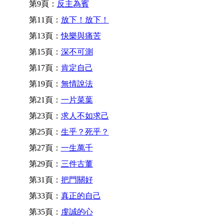
第9頁：
反主為賓
第11頁：
放下！放下！
第13頁：
快樂與痛苦
第15頁：
深不可測
第17頁：
肯定自己
第19頁：
無情說法
第21頁：
一片菜葉
第23頁：
求人不如求己
第25頁：
生乎？死乎？
第27頁：
一生萬千
第29頁：
三件古董
第31頁：
把門關好
第33頁：
真正的自己
第35頁：
虔誠的心