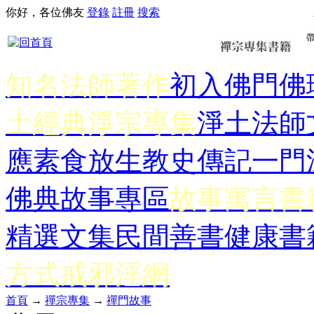
你好，各位佛友
登錄
註冊
搜索
知名法師著作
初入佛門
佛
土經典
淨宗專集
淨土法師
應
素食放生
教史傳記
一門
佛典故事專區
故事寓言書
精選文集
民間善書
健康書
方式
戒邪淫網
首頁
→
禪宗專集
→
禪門故事