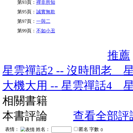
第93頁：
禪非所知
第95頁：
誠實無欺
第97頁：
一與二
第99頁：
不如小丑
推薦
星雲禪話2 -- 沒時間老 
大機大用 -- 星雲禪話4 
相關書籍
本書評論
查看全部評
表情：
姓名：
匿名
字數