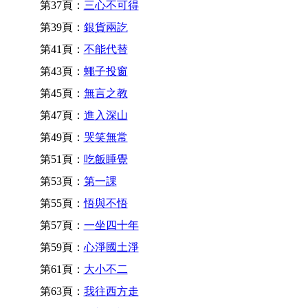
第37頁：
三心不可得
第39頁：
銀貨兩訖
第41頁：
不能代替
第43頁：
蠅子投窗
第45頁：
無言之教
第47頁：
進入深山
第49頁：
哭笑無常
第51頁：
吃飯睡覺
第53頁：
第一課
第55頁：
悟與不悟
第57頁：
一坐四十年
第59頁：
心淨國土淨
第61頁：
大小不二
第63頁：
我往西方走