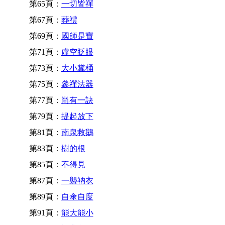
第65頁：
一切皆禪
第67頁：
葬禮
第69頁：
國師是寶
第71頁：
虛空眨眼
第73頁：
大小糞桶
第75頁：
參禪法器
第77頁：
尚有一訣
第79頁：
提起放下
第81頁：
南泉救鵝
第83頁：
樹的根
第85頁：
不得見
第87頁：
一襲衲衣
第89頁：
自傘自度
第91頁：
能大能小