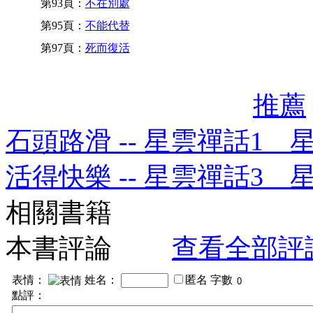
第93頁：
不在別處
第95頁：
不能代替
第97頁：
死而復活
推薦
石頭路滑 -- 星雲禪話1 
活得快樂 -- 星雲禪話3 
相關書籍
本書評論
查看全部評
表情：
姓名：
匿名
字數
點評：