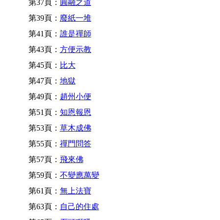
第37頁：
圓融之道
第39頁：
廢紙一堆
第41頁：
誰是禪師
第43頁：
方便示教
第45頁：
比大
第47頁：
地獄
第49頁：
趙州小便
第51頁：
知恩報恩
第53頁：
草木成佛
第55頁：
禪門問答
第57頁：
飛來佛
第59頁：
不變應萬變
第61頁：
無上法寶
第63頁：
自己的住處