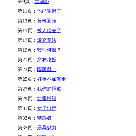
第9頁：
善知識
第11頁：
他已謝過了
第13頁：
莫輕園頭
第15頁：
被人借去了
第17頁：
說究竟法
第19頁：
安住何處？
第21頁：
穿衣吃飯
第23頁：
國家戰士
第25頁：
好事不如無事
第27頁：
我們的禪道
第29頁：
炷香增福
第31頁：
女子出定
第33頁：
糟蹋者
第35頁：
最具魅力