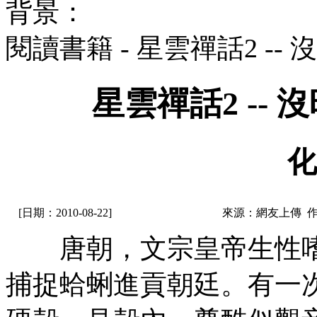
背景：
閱讀書籍 - 星雲禪話2 -
星雲禪話2 --
化
[日期：2010-08-22]
來源：網友上傳 
唐朝，文宗皇帝生性嗜
捕捉蛤蜊進貢朝廷。有一