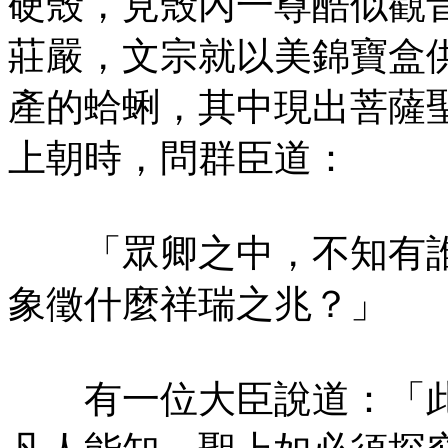
硬殼，見殼內一尊酷似觀
莊嚴，文宗就以美錦寶盒
產的蛤蜊，其中現出菩薩
上朝時，問群臣道：
「眾卿之中，不知有誰
象徵什麼祥瑞之兆？」
有一位大臣說道：「此