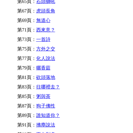
第65頁：
石頭獅吼
第67頁：
虎頭長角
第69頁：
無道心
第71頁：
西來意？
第73頁：
一首詩
第75頁：
方外之交
第77頁：
化人說法
第79頁：
曬香菇
第81頁：
砍頭落地
第83頁：
往哪裡去？
第85頁：
粥與茶
第87頁：
狗子佛性
第89頁：
誰知道你？
第91頁：
拂塵說法