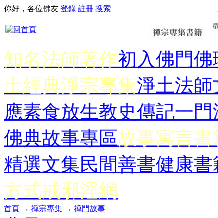
你好，各位佛友
登錄
註冊
搜索
知名法師著作
初入佛門
佛
土經典
淨宗專集
淨土法師
應
素食放生
教史傳記
一門
佛典故事專區
故事寓言書
精選文集
民間善書
健康書
方式
戒邪淫網
首頁
→
禪宗專集
→
禪門故事