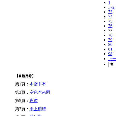
1
..72
73
74
75
76
77
78
79
80
81..
98
下
【書籍目錄】
第1頁：
本空非有
第3頁：
空色本來同
第5頁：
夜遊
第7頁：
未上樹時