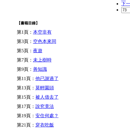
下
【書籍目錄】
第1頁：
本空非有
第3頁：
空色本來同
第5頁：
夜遊
第7頁：
未上樹時
第9頁：
善知識
第11頁：
他已謝過了
第13頁：
莫輕園頭
第15頁：
被人借去了
第17頁：
說究竟法
第19頁：
安住何處？
第21頁：
穿衣吃飯