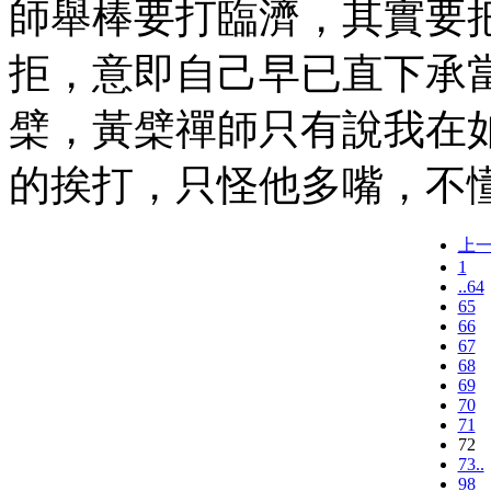
師舉棒要打臨濟，其實要
拒，意即自己早已直下承
檗，黃檗禪師只有說我在
的挨打，只怪他多嘴，不
上
1
..64
65
66
67
68
69
70
71
72
73..
98