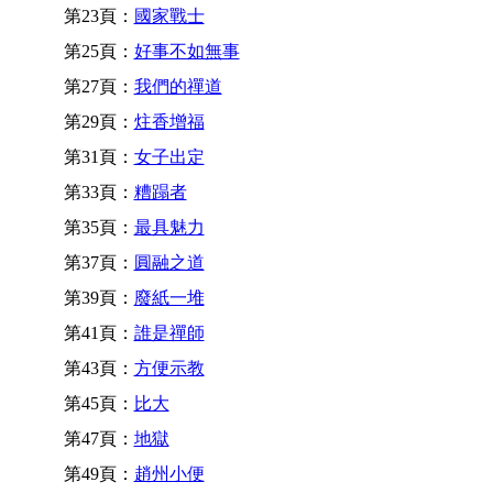
第23頁：
國家戰士
第25頁：
好事不如無事
第27頁：
我們的禪道
第29頁：
炷香增福
第31頁：
女子出定
第33頁：
糟蹋者
第35頁：
最具魅力
第37頁：
圓融之道
第39頁：
廢紙一堆
第41頁：
誰是禪師
第43頁：
方便示教
第45頁：
比大
第47頁：
地獄
第49頁：
趙州小便