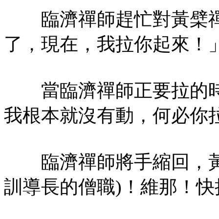
臨濟禪師趕忙對黃檗禪
了，現在，我拉你起來！
當臨濟禪師正要拉的時
我根本就沒有動，何必你
臨濟禪師將手縮回，黃
訓導長的僧職)！維那！