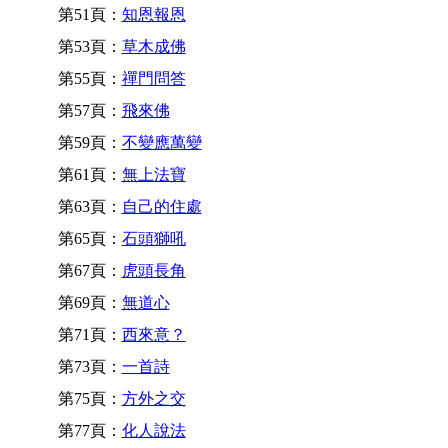
第51頁：
知恩報恩
第53頁：
草木成佛
第55頁：
禪門問答
第57頁：
飛來佛
第59頁：
不變應萬變
第61頁：
無上法寶
第63頁：
自己的住處
第65頁：
石頭獅吼
第67頁：
虎頭長角
第69頁：
無道心
第71頁：
西來意？
第73頁：
一首詩
第75頁：
方外之交
第77頁：
化人說法