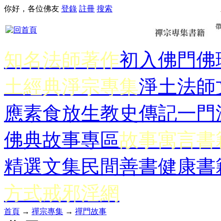
你好，各位佛友
登錄
註冊
搜索
知名法師著作
初入佛門
佛
土經典
淨宗專集
淨土法師
應
素食放生
教史傳記
一門
佛典故事專區
故事寓言書
精選文集
民間善書
健康書
方式
戒邪淫網
首頁
→
禪宗專集
→
禪門故事