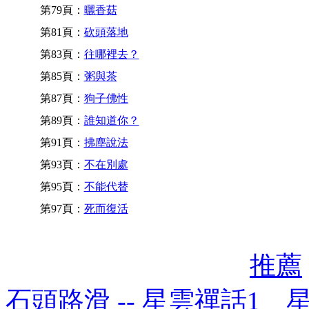
第79頁：
曬香菇
第81頁：
砍頭落地
第83頁：
往哪裡去？
第85頁：
粥與茶
第87頁：
狗子佛性
第89頁：
誰知道你？
第91頁：
拂塵說法
第93頁：
不在別處
第95頁：
不能代替
第97頁：
死而復活
推薦
石頭路滑 -- 星雲禪話1 