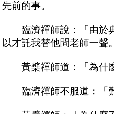
先前的事。
臨濟禪師說：「由於典
以才託我替他問老師一聲
黃檗禪師道：「為什麼
臨濟禪師不服道：「難