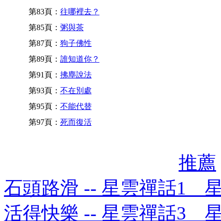
第83頁：
往哪裡去？
第85頁：
粥與茶
第87頁：
狗子佛性
第89頁：
誰知道你？
第91頁：
拂塵說法
第93頁：
不在別處
第95頁：
不能代替
第97頁：
死而復活
推薦
石頭路滑 -- 星雲禪話1 
活得快樂 -- 星雲禪話3 