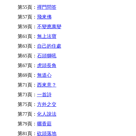
第55頁：
禪門問答
第57頁：
飛來佛
第59頁：
不變應萬變
第61頁：
無上法寶
第63頁：
自己的住處
第65頁：
石頭獅吼
第67頁：
虎頭長角
第69頁：
無道心
第71頁：
西來意？
第73頁：
一首詩
第75頁：
方外之交
第77頁：
化人說法
第79頁：
曬香菇
第81頁：
砍頭落地