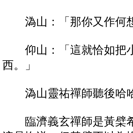
溈山：「那你又作何想
仰山：「這就恰如把小
西。」
溈山靈祐禪師聽後哈哈
臨濟義玄禪師是黃檗希