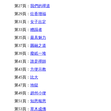
第27頁：
我們的禪道
第29頁：
炷香增福
第31頁：
女子出定
第33頁：
糟蹋者
第35頁：
最具魅力
第37頁：
圓融之道
第39頁：
廢紙一堆
第41頁：
誰是禪師
第43頁：
方便示教
第45頁：
比大
第47頁：
地獄
第49頁：
趙州小便
第51頁：
知恩報恩
第53頁：
草木成佛