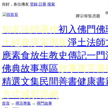
你好，各位佛友
登錄
註冊
搜索
知名法師著作
初入佛門
佛
土經典
淨宗專集
淨土法師
應
素食放生
教史傳記
一門
佛典故事專區
故事寓言書
精選文集
民間善書
健康書
方式
戒邪淫網
首頁
→
禪宗專集
→
禪門故事