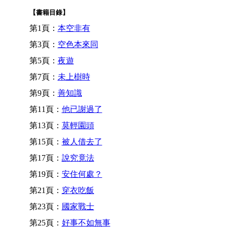
【書籍目錄】
第1頁：
本空非有
第3頁：
空色本來同
第5頁：
夜遊
第7頁：
未上樹時
第9頁：
善知識
第11頁：
他已謝過了
第13頁：
莫輕園頭
第15頁：
被人借去了
第17頁：
說究竟法
第19頁：
安住何處？
第21頁：
穿衣吃飯
第23頁：
國家戰士
第25頁：
好事不如無事