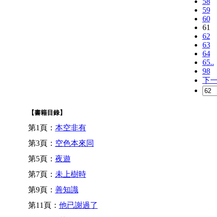
58
59
60
61
62
63
64
65..
98
下
【書籍目錄】
第1頁：
本空非有
第3頁：
空色本來同
第5頁：
夜遊
第7頁：
未上樹時
第9頁：
善知識
第11頁：
他已謝過了