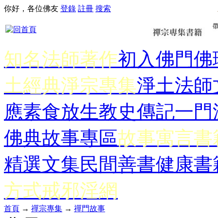
你好，各位佛友
登錄
註冊
搜索
知名法師著作
初入佛門
佛
土經典
淨宗專集
淨土法師
應
素食放生
教史傳記
一門
佛典故事專區
故事寓言書
精選文集
民間善書
健康書
方式
戒邪淫網
首頁
→
禪宗專集
→
禪門故事