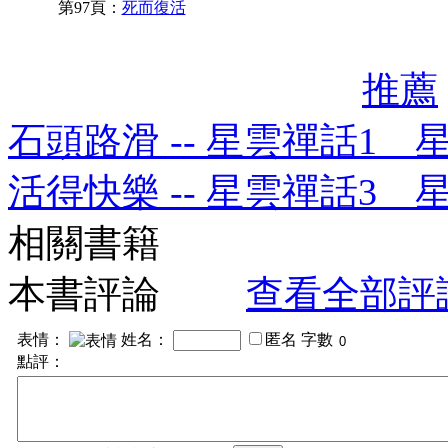
第97頁：
死而復活
推薦
石頭路滑 -- 星雲禪話1 
活得快樂 -- 星雲禪話3 
相關書籍
本書評論
查看全部評
表情：
姓名：
匿名
字數
點評：