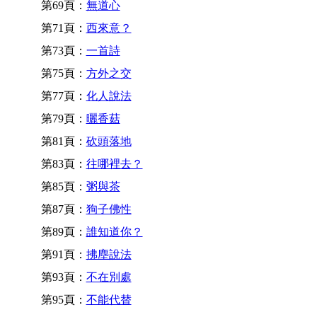
第69頁：
無道心
第71頁：
西來意？
第73頁：
一首詩
第75頁：
方外之交
第77頁：
化人說法
第79頁：
曬香菇
第81頁：
砍頭落地
第83頁：
往哪裡去？
第85頁：
粥與茶
第87頁：
狗子佛性
第89頁：
誰知道你？
第91頁：
拂塵說法
第93頁：
不在別處
第95頁：
不能代替