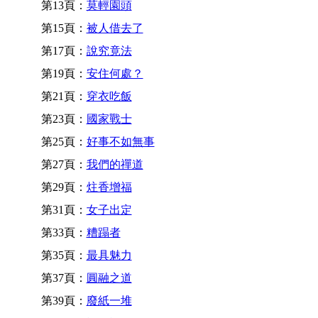
第13頁：
莫輕園頭
第15頁：
被人借去了
第17頁：
說究竟法
第19頁：
安住何處？
第21頁：
穿衣吃飯
第23頁：
國家戰士
第25頁：
好事不如無事
第27頁：
我們的禪道
第29頁：
炷香增福
第31頁：
女子出定
第33頁：
糟蹋者
第35頁：
最具魅力
第37頁：
圓融之道
第39頁：
廢紙一堆