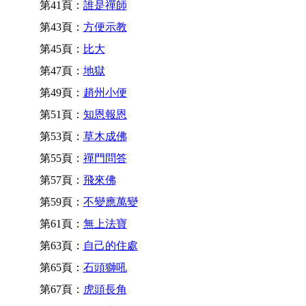
第41頁：
誰是禪師
第43頁：
方便示教
第45頁：
比大
第47頁：
地獄
第49頁：
趙州小便
第51頁：
知恩報恩
第53頁：
草木成佛
第55頁：
禪門問答
第57頁：
飛來佛
第59頁：
不變應萬變
第61頁：
無上法寶
第63頁：
自己的住處
第65頁：
石頭獅吼
第67頁：
虎頭長角