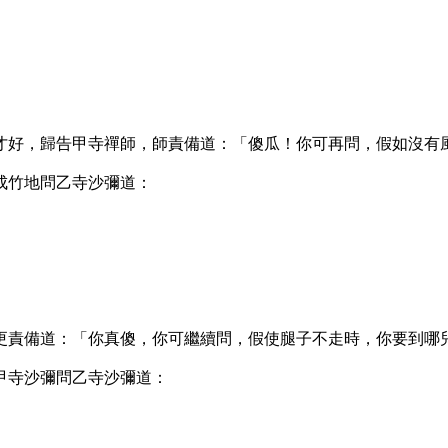
好，歸告甲寺禪師，師責備道：「傻瓜！你可再問，假如沒有
竹地問乙寺沙彌道：
責備道：「你真傻，你可繼續問，假使腿子不走時，你要到哪
寺沙彌問乙寺沙彌道：