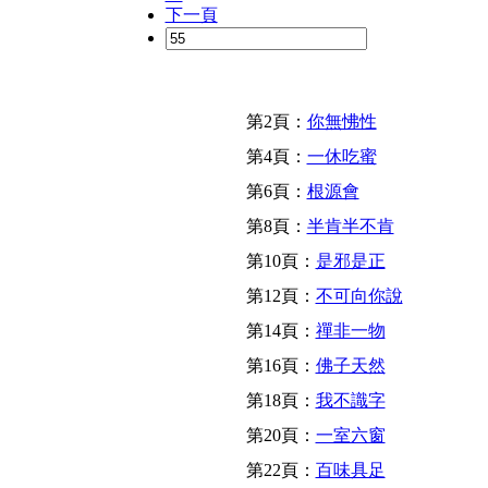
下一頁
第2頁：
你無怫性
第4頁：
一休吃蜜
第6頁：
根源會
第8頁：
半肯半不肯
第10頁：
是邪是正
第12頁：
不可向你說
第14頁：
禪非一物
第16頁：
佛子天然
第18頁：
我不識字
第20頁：
一室六窗
第22頁：
百味具足