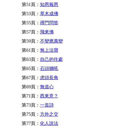
第51頁：
知恩報恩
第53頁：
草木成佛
第55頁：
禪門問答
第57頁：
飛來佛
第59頁：
不變應萬變
第61頁：
無上法寶
第63頁：
自己的住處
第65頁：
石頭獅吼
第67頁：
虎頭長角
第69頁：
無道心
第71頁：
西來意？
第73頁：
一首詩
第75頁：
方外之交
第77頁：
化人說法