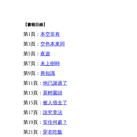
【書籍目錄】
第1頁：
本空非有
第3頁：
空色本來同
第5頁：
夜遊
第7頁：
未上樹時
第9頁：
善知識
第11頁：
他已謝過了
第13頁：
莫輕園頭
第15頁：
被人借去了
第17頁：
說究竟法
第19頁：
安住何處？
第21頁：
穿衣吃飯