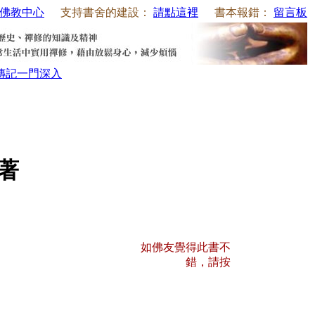
佛教中心
支持書舍的建設：
請點這裡
書本報錯：
留言板
傳記
一門深入
師著
如佛友覺得此書不
錯，請按