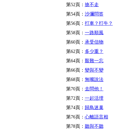
第52頁：
搶不走
第54頁：
沙彌問答
第56頁：
打車？打牛？
第58頁：
一路順風
第60頁：
承受信物
第62頁：
多少重？
第64頁：
艱難一忘
第66頁：
變與不變
第68頁：
無嘴說法
第70頁：
去問他！
第72頁：
一起活埋
第74頁：
歸鳥迷巢
第76頁：
心離語言相
第78頁：
聽與不聽