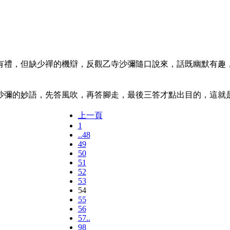
禮，但缺少禪的機辯，反觀乙寺沙彌隨口說來，話既幽默有趣，
彌的妙語，先答風吹，再答腳走，最後三答才點出目的，這就
上一頁
1
..48
49
50
51
52
53
54
55
56
57..
98