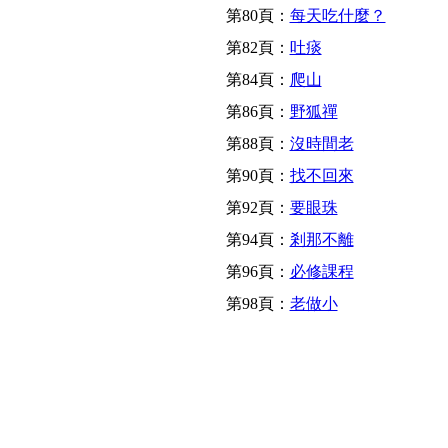
第80頁：
每天吃什麼？
第82頁：
吐痰
第84頁：
爬山
第86頁：
野狐禪
第88頁：
沒時間老
第90頁：
找不回來
第92頁：
要眼珠
第94頁：
剎那不離
第96頁：
必修課程
第98頁：
老做小