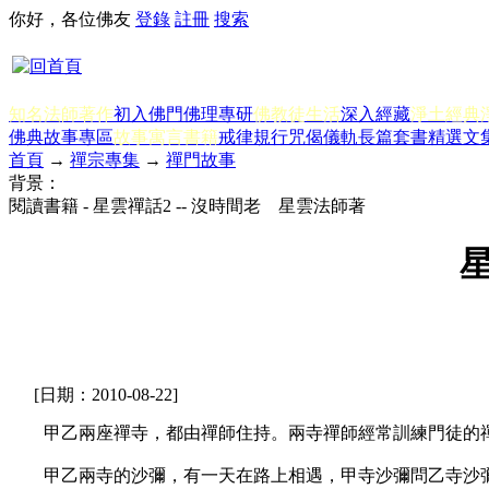
你好，各位佛友
登錄
註冊
搜索
知名法師著作
初入佛門
佛理專研
佛教徒生活
深入經藏
淨土經典
佛典故事專區
故事寓言書籍
戒律規行
咒偈儀軌
長篇套書
精選文
首頁
→
禪宗專集
→
禪門故事
背景：
閱讀書籍 - 星雲禪話2 -- 沒時間老 星雲法師著
星
[日期：2010-08-22]
甲乙兩座禪寺，都由禪師住持。兩寺禪師經常訓練門徒的禪
甲乙兩寺的沙彌，有一天在路上相遇，甲寺沙彌問乙寺沙