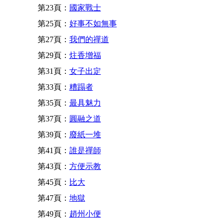
第23頁：
國家戰士
第25頁：
好事不如無事
第27頁：
我們的禪道
第29頁：
炷香增福
第31頁：
女子出定
第33頁：
糟蹋者
第35頁：
最具魅力
第37頁：
圓融之道
第39頁：
廢紙一堆
第41頁：
誰是禪師
第43頁：
方便示教
第45頁：
比大
第47頁：
地獄
第49頁：
趙州小便