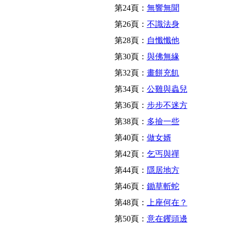
第24頁：
無響無聞
第26頁：
不識法身
第28頁：
自懺懺他
第30頁：
與佛無緣
第32頁：
畫餅充飢
第34頁：
公雞與蟲兒
第36頁：
步步不迷方
第38頁：
多撿一些
第40頁：
做女婿
第42頁：
乞丐與禪
第44頁：
隱居地方
第46頁：
鋤草斬蛇
第48頁：
上座何在？
第50頁：
意在钁頭邊