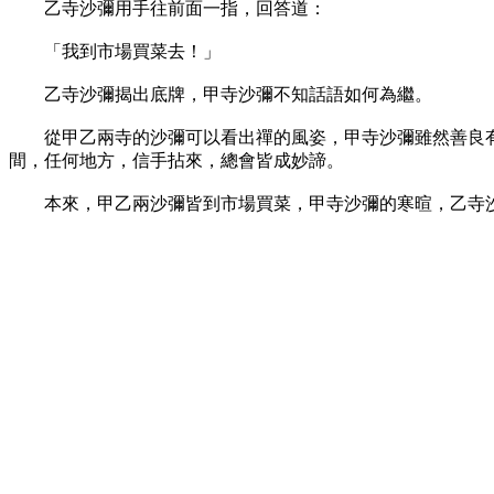
乙寺沙彌用手往前面一指，回答道：
「我到市場買菜去！」
乙寺沙彌揭出底牌，甲寺沙彌不知話語如何為繼。
從甲乙兩寺的沙彌可以看出禪的風姿，甲寺沙彌雖然善良有
間，任何地方，信手拈來，總會皆成妙諦。
本來，甲乙兩沙彌皆到市場買菜，甲寺沙彌的寒暄，乙寺沙