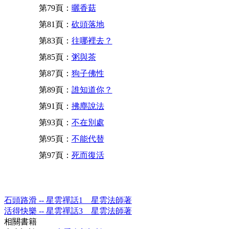
第79頁：
曬香菇
第81頁：
砍頭落地
第83頁：
往哪裡去？
第85頁：
粥與茶
第87頁：
狗子佛性
第89頁：
誰知道你？
第91頁：
拂塵說法
第93頁：
不在別處
第95頁：
不能代替
第97頁：
死而復活
石頭路滑 -- 星雲禪話1 星雲法師著
活得快樂 -- 星雲禪話3 星雲法師著
相關書籍