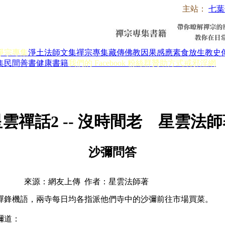
主站：
七葉
淨宗專集
淨土法師文集
禪宗專集
藏傳佛教
因果感應
素食放生
教史
集
民間善書
健康書籍
我們的 Facebook 粉絲群
贊助方式
戒邪淫網
雲禪話2 -- 沒時間老 星雲法
沙彌問答
來源：網友上傳 作者：星雲法師著
鋒機語，兩寺每日均各指派他們寺中的沙彌前往市場買菜。
彌道：