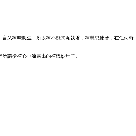
言又禪味風生。所以禪不能拘泥執著，禪慧思捷智，在任何時
是所謂從禪心中流露出的禪機妙用了。