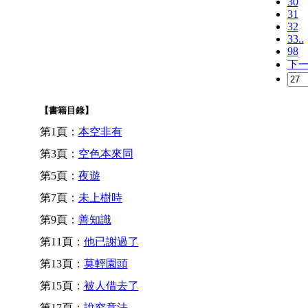
30
31
32
33..
98
下
【書籍目錄】
第1頁：
本空非有
第3頁：
空色本來同
第5頁：
夜遊
第7頁：
未上樹時
第9頁：
善知識
第11頁：
他已謝過了
第13頁：
莫輕園頭
第15頁：
被人借去了
第17頁：
說究竟法