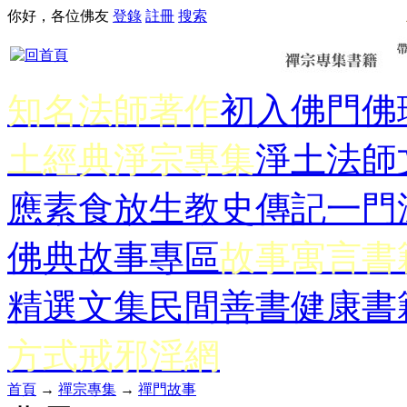
你好，各位佛友
登錄
註冊
搜索
知名法師著作
初入佛門
佛
土經典
淨宗專集
淨土法師
應
素食放生
教史傳記
一門
佛典故事專區
故事寓言書
精選文集
民間善書
健康書
方式
戒邪淫網
首頁
→
禪宗專集
→
禪門故事