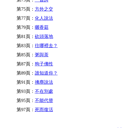
第75頁：
方外之交
第77頁：
化人說法
第79頁：
曬香菇
第81頁：
砍頭落地
第83頁：
往哪裡去？
第85頁：
粥與茶
第87頁：
狗子佛性
第89頁：
誰知道你？
第91頁：
拂塵說法
第93頁：
不在別處
第95頁：
不能代替
第97頁：
死而復活