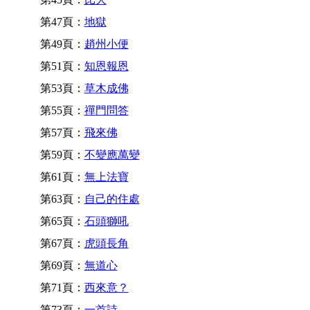
第47頁：
地獄
第49頁：
趙州小便
第51頁：
知恩報恩
第53頁：
草木成佛
第55頁：
禪門問答
第57頁：
飛來佛
第59頁：
不變應萬變
第61頁：
無上法寶
第63頁：
自己的住處
第65頁：
石頭獅吼
第67頁：
虎頭長角
第69頁：
無道心
第71頁：
西來意？
第73頁：
一首詩