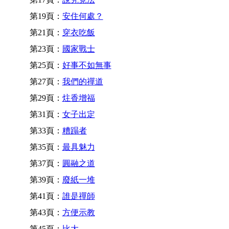
第19頁：
安住何處？
第21頁：
穿衣吃飯
第23頁：
國家戰士
第25頁：
好事不如無事
第27頁：
我們的禪道
第29頁：
炷香增福
第31頁：
女子出定
第33頁：
糟蹋者
第35頁：
最具魅力
第37頁：
圓融之道
第39頁：
廢紙一堆
第41頁：
誰是禪師
第43頁：
方便示教
第45頁：
比大