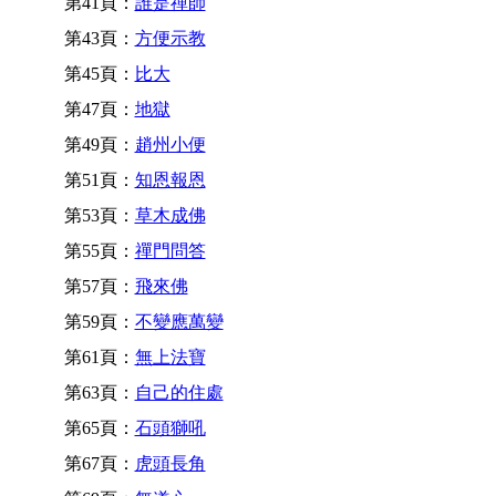
第41頁：
誰是禪師
第43頁：
方便示教
第45頁：
比大
第47頁：
地獄
第49頁：
趙州小便
第51頁：
知恩報恩
第53頁：
草木成佛
第55頁：
禪門問答
第57頁：
飛來佛
第59頁：
不變應萬變
第61頁：
無上法寶
第63頁：
自己的住處
第65頁：
石頭獅吼
第67頁：
虎頭長角