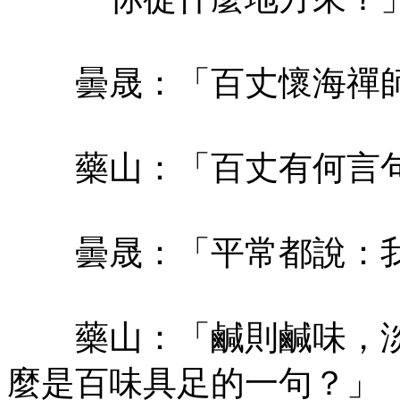
曇晟：「百丈懷海禪師
藥山：「百丈有何言句
曇晟：「平常都說：我
藥山：「鹹則鹹味，淡
麼是百味具足的一句？」