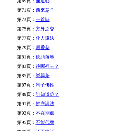
第69頁：
無道心
第71頁：
西來意？
第73頁：
一首詩
第75頁：
方外之交
第77頁：
化人說法
第79頁：
曬香菇
第81頁：
砍頭落地
第83頁：
往哪裡去？
第85頁：
粥與茶
第87頁：
狗子佛性
第89頁：
誰知道你？
第91頁：
拂塵說法
第93頁：
不在別處
第95頁：
不能代替