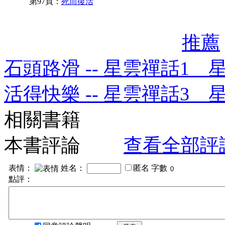
第97頁：
死而復活
推薦
石頭路滑 -- 星雲禪話1 
活得快樂 -- 星雲禪話3 
相關書籍
本書評論
查看全部評
表情：
姓名：
匿名
字數
點評：