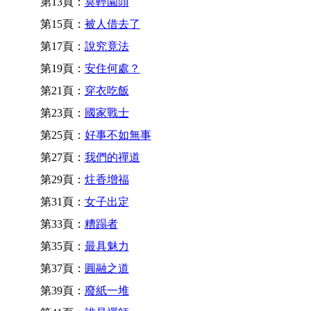
第13頁：
莫輕園頭
第15頁：
被人借去了
第17頁：
說究竟法
第19頁：
安住何處？
第21頁：
穿衣吃飯
第23頁：
國家戰士
第25頁：
好事不如無事
第27頁：
我們的禪道
第29頁：
炷香增福
第31頁：
女子出定
第33頁：
糟蹋者
第35頁：
最具魅力
第37頁：
圓融之道
第39頁：
廢紙一堆