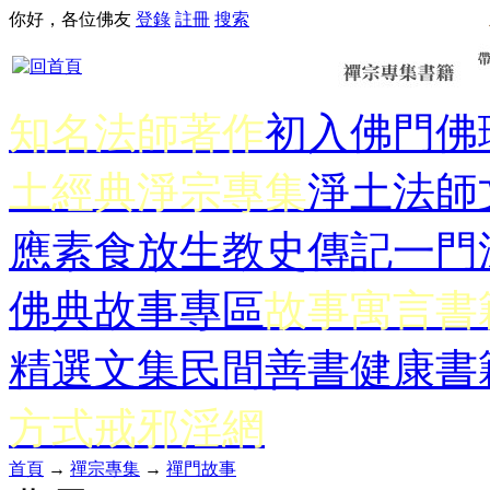
你好，各位佛友
登錄
註冊
搜索
知名法師著作
初入佛門
佛
土經典
淨宗專集
淨土法師
應
素食放生
教史傳記
一門
佛典故事專區
故事寓言書
精選文集
民間善書
健康書
方式
戒邪淫網
首頁
→
禪宗專集
→
禪門故事