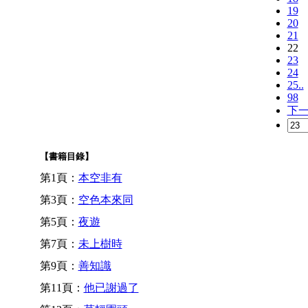
19
20
21
22
23
24
25..
98
下
【書籍目錄】
第1頁：
本空非有
第3頁：
空色本來同
第5頁：
夜遊
第7頁：
未上樹時
第9頁：
善知識
第11頁：
他已謝過了