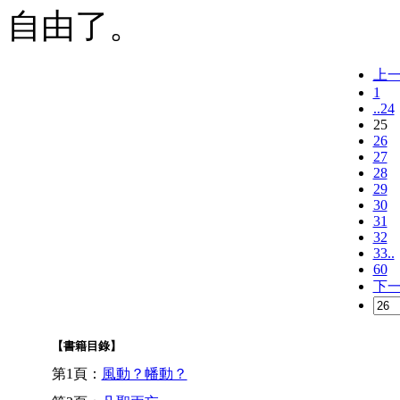
自由了。
上
1
..24
25
26
27
28
29
30
31
32
33..
60
下
【書籍目錄】
第1頁：
風動？幡動？