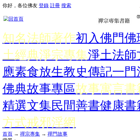
你好，各位佛友
登錄
註冊
搜索
知名法師著作
初入佛門
佛
土經典
淨宗專集
淨土法師
應
素食放生
教史傳記
一門
佛典故事專區
故事寓言書
精選文集
民間善書
健康書
方式
戒邪淫網
首頁
→
禪宗專集
→
禪門故事