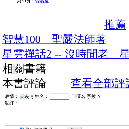
第59頁：
骨裹皮
推薦
智慧100 聖嚴法師著
星雲禪話2 -- 沒時間老 
相關書籍
本書評論
查看全部評
表情：
姓名：
匿名
字數
點評：