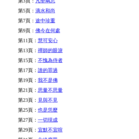
第3頁：
凡聖兩忘
第5頁：
滴水和尚
第7頁：
途中珍重
第9頁：
佛今在何處
第11頁：
慧可安心
第13頁：
禪師的眼淚
第15頁：
不愧為侍者
第17頁：
誰的罪過
第19頁：
我不是佛
第21頁：
思量不思量
第23頁：
見與不見
第25頁：
也是恁麼
第27頁：
一切現成
第29頁：
宜默不宜喧