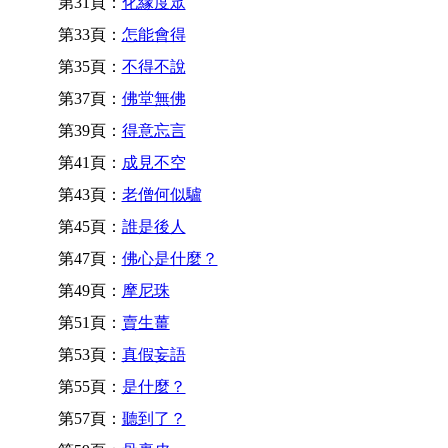
第31頁：
化緣度眾
第33頁：
怎能會得
第35頁：
不得不說
第37頁：
佛堂無佛
第39頁：
得意忘言
第41頁：
成見不空
第43頁：
老僧何似驢
第45頁：
誰是後人
第47頁：
佛心是什麼？
第49頁：
摩尼珠
第51頁：
賣生薑
第53頁：
真假妄語
第55頁：
是什麼？
第57頁：
聽到了？