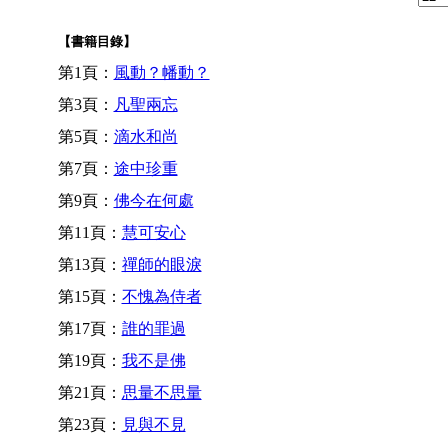
【書籍目錄】
第1頁：
風動？幡動？
第3頁：
凡聖兩忘
第5頁：
滴水和尚
第7頁：
途中珍重
第9頁：
佛今在何處
第11頁：
慧可安心
第13頁：
禪師的眼淚
第15頁：
不愧為侍者
第17頁：
誰的罪過
第19頁：
我不是佛
第21頁：
思量不思量
第23頁：
見與不見