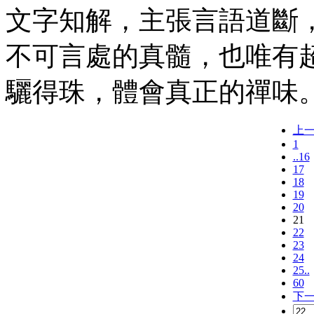
文字知解，主張言語道斷
不可言處的真髓，也唯有
驪得珠，體會真正的禪味
上
1
..16
17
18
19
20
21
22
23
24
25..
60
下