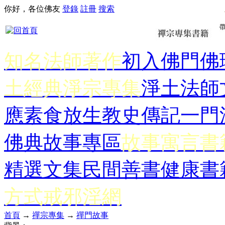
你好，各位佛友
登錄
註冊
搜索
知名法師著作
初入佛門
佛
土經典
淨宗專集
淨土法師
應
素食放生
教史傳記
一門
佛典故事專區
故事寓言書
精選文集
民間善書
健康書
方式
戒邪淫網
首頁
→
禪宗專集
→
禪門故事