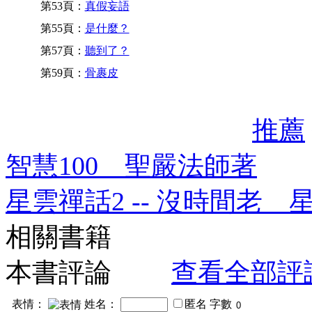
第53頁：
真假妄語
第55頁：
是什麼？
第57頁：
聽到了？
第59頁：
骨裹皮
推薦
智慧100 聖嚴法師著
星雲禪話2 -- 沒時間老 
相關書籍
本書評論
查看全部評
表情：
姓名：
匿名
字數