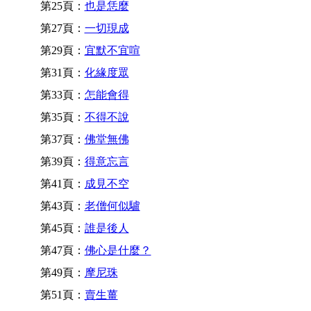
第25頁：
也是恁麼
第27頁：
一切現成
第29頁：
宜默不宜喧
第31頁：
化緣度眾
第33頁：
怎能會得
第35頁：
不得不說
第37頁：
佛堂無佛
第39頁：
得意忘言
第41頁：
成見不空
第43頁：
老僧何似驢
第45頁：
誰是後人
第47頁：
佛心是什麼？
第49頁：
摩尼珠
第51頁：
賣生薑