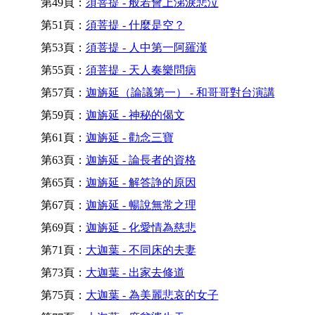
第49頁：
須菩提 - 般若會上涕淚悲泣
第51頁：
須菩提 - 什麼是空？
第53頁：
須菩提 - 人中第一阿羅漢
第55頁：
須菩提 - 天人奏樂問病
第57頁：
迦旃延（論議第一） - 和哥哥對台演講
第59頁：
迦旃延 - 神秘的偈文
第61頁：
迦旃延 - 勸念三寶
第63頁：
迦旃延 - 論長者的資格
第65頁：
迦旃延 - 解答諍的原因
第67頁：
迦旃延 - 暢說無常之理
第69頁：
迦旃延 - 化愛情為慈悲
第71頁：
大迦葉 - 不同床的夫妻
第73頁：
大迦葉 - 出家去修道
第75頁：
大迦葉 - 為美麗悲哀的女子