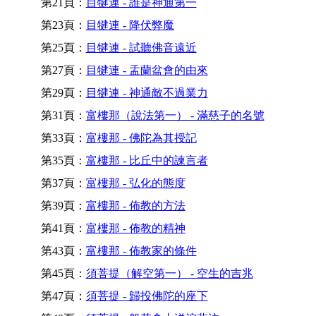
第21頁：
目犍連 - 誰是神通第一
第23頁：
目犍連 - 降伏弊魔
第25頁：
目犍連 - 試聽佛音遠近
第27頁：
目犍連 - 盂蘭盆會的由來
第29頁：
目犍連 - 神通敵不過業力
第31頁：
富樓那（說法第一） - 滿慈子的名號
第33頁：
富樓那 - 佛陀為其授記
第35頁：
富樓那 - 比丘中的諫言者
第37頁：
富樓那 - 弘化的態度
第39頁：
富樓那 - 佈教的方法
第41頁：
富樓那 - 佈教的精神
第43頁：
富樓那 - 佈教家的條件
第45頁：
須菩提（解空第一） - 空生的吉兆
第47頁：
須菩提 - 歸投佛陀的座下