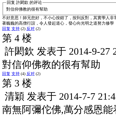
回复
許閎欽
的评论
對信仰佛教的很有幫助
不好意思！師兄您好，不小心按錯了，按到反對，其實學人非
著巍巍的高僧行誼，令人發起道心，發心向光明之道努力修學
回复
支持
(2)
反对
(2)
第 4 楼
許閎欽
发表于
2014-9-27 
對信仰佛教的很有幫助
回复
支持
(4)
反对
(2)
第 3 楼
清穎
发表于
2014-7-7 21:4
南無阿彌佗佛,萬分感恩能