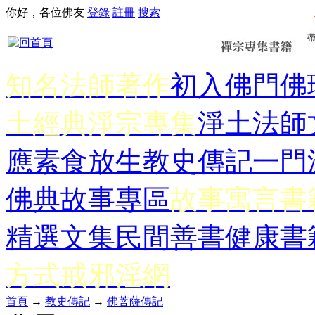
你好，各位佛友
登錄
註冊
搜索
知名法師著作
初入佛門
佛
土經典
淨宗專集
淨土法師
應
素食放生
教史傳記
一門
佛典故事專區
故事寓言書
精選文集
民間善書
健康書
方式
戒邪淫網
首頁
→
教史傳記
→
佛菩薩傳記