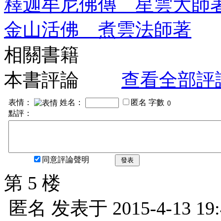
釋迦牟尼佛傳 星雲大師
金山活佛 煮雲法師著
相關書籍
本書評論
查看全部評
表情：
姓名：
匿名
字數
點評：
同意評論聲明
發表
第 5 楼
匿名
发表于
2015-4-13 19