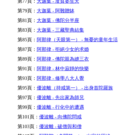
第77頁：
大迦葉 - 度貧婆生天
第79頁：
大迦葉 - 阿難贈缽
第81頁：
大迦葉 - 佛陀分半座
第83頁：
大迦葉 - 三藏聖典結集
第85頁：
阿那律（天眼第一） - 無憂的童年生活
第87頁：
阿那律 - 拒絕少女的求婚
第89頁：
阿那律 - 佛陀親為縫三衣
第91頁：
阿那律 - 林中寂靜的快樂
第93頁：
阿那律 - 修學八大人覺
第95頁：
優波離（持戒第一） - 出身首陀羅族
第97頁：
優波離 - 先出家為師兄
第99頁：
優波離 - 行化中的遭遇
第101頁：
優波離 - 向佛陀問戒
第103頁：
優波離 - 破僧與和僧