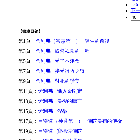
126
下
【書籍目錄】
第1頁：
舍利弗（智慧第一） - 誕生的前後
第3頁：
舍利弗 - 監督祇園的工程
第5頁：
舍利弗 - 受了不淨食
第7頁：
舍利弗 - 接受得救之道
第9頁：
舍利弗 - 對死的讚美
第11頁：
舍利弗 - 進入金剛定
第13頁：
舍利弗 - 最後的贈言
第15頁：
舍利弗 - 涅槃
第17頁：
目犍連（神通第一） - 佛陀最初的侍從
第19頁：
目犍連 - 寶橋渡佛陀