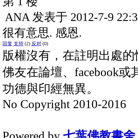
第 1 楼
ANA
发表于
2012-7-9 22:3
很有意思. 感恩.
回复
支持
(2)
反对
(0)
版權沒有，在註明出處的
佛友在論壇、faceboo
功德與印經無異。
No Copyright 2010-2016
水晶
順正府大王公求道
Powered by
七葉佛教書舍