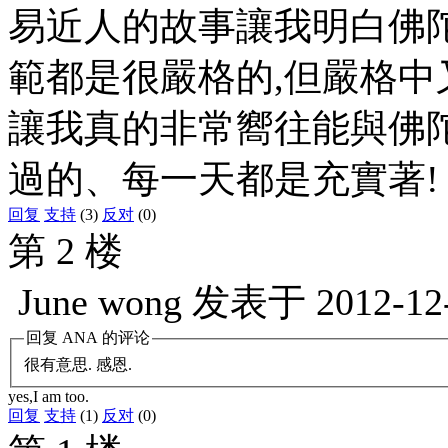
易近人的故事讓我明白佛
範都是很嚴格的,但嚴格中
讓我真的非常嚮往能與佛
過的、每一天都是充實著!
回复
支持
(3)
反对
(0)
第 2 楼
June wong
发表于
2012-12
回复
ANA
的评论
很有意思. 感恩.
yes,I am too.
回复
支持
(1)
反对
(0)