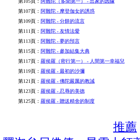
第105頁：
阿難陀（多聞第一） - 出家的因緣
第107頁：
阿難陀 - 摩登伽女的誘惑
第109頁：
阿難陀 - 分餅的流言
第111頁：
阿難陀 - 友情法愛
第113頁：
阿難陀 - 夢的預言
第115頁：
阿難陀 - 參加結集大典
第117頁：
羅侯羅（密行第一） - 人間第一幸福兒
第119頁：
羅侯羅 - 最初的沙彌
第121頁：
羅侯羅 - 佛陀嚴厲的教誡
第123頁：
羅侯羅 - 忍辱的美德
第125頁：
羅侯羅 - 贈送精舍的制度
推薦