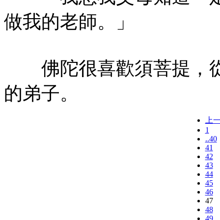
做我的老師。」
佛陀很喜歡須菩提，從
的弟子。
上
1
..40
41
42
43
44
45
46
47
48
49..