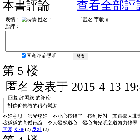
本書評論
查看全部評
表情：
姓名：
匿名
字數
點評：
同意評論聲明
發表
第 5 楼
匿名
发表于
2015-4-13 19
回复
許閎欽
的评论
對信仰佛教的很有幫助
不好意思！師兄您好，不小心按錯了，按到反對，其實學人非
著巍巍的高僧行誼，令人發起道心，發心向光明之道努力修學
回复
支持
(2)
反对
(2)