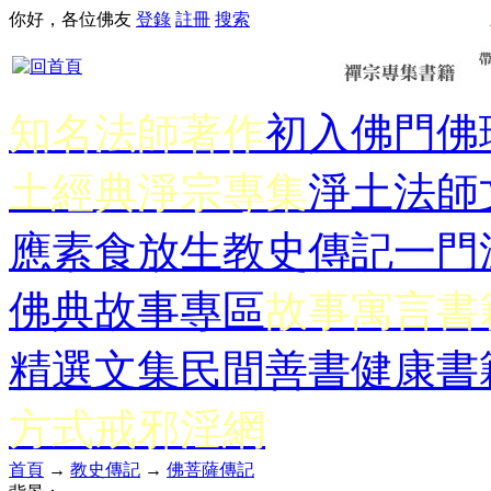
你好，各位佛友
登錄
註冊
搜索
知名法師著作
初入佛門
佛
土經典
淨宗專集
淨土法師
應
素食放生
教史傳記
一門
佛典故事專區
故事寓言書
精選文集
民間善書
健康書
方式
戒邪淫網
首頁
→
教史傳記
→
佛菩薩傳記