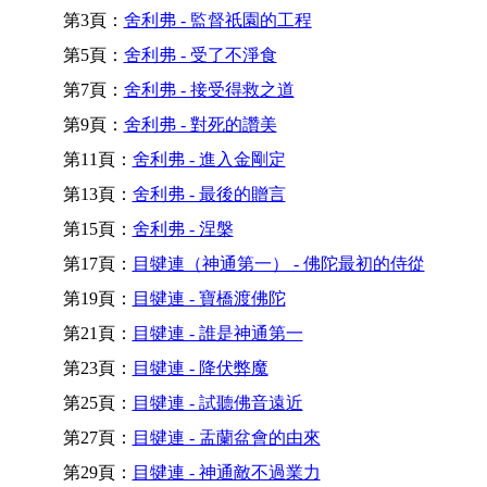
第3頁：
舍利弗 - 監督祇園的工程
第5頁：
舍利弗 - 受了不淨食
第7頁：
舍利弗 - 接受得救之道
第9頁：
舍利弗 - 對死的讚美
第11頁：
舍利弗 - 進入金剛定
第13頁：
舍利弗 - 最後的贈言
第15頁：
舍利弗 - 涅槃
第17頁：
目犍連（神通第一） - 佛陀最初的侍從
第19頁：
目犍連 - 寶橋渡佛陀
第21頁：
目犍連 - 誰是神通第一
第23頁：
目犍連 - 降伏弊魔
第25頁：
目犍連 - 試聽佛音遠近
第27頁：
目犍連 - 盂蘭盆會的由來
第29頁：
目犍連 - 神通敵不過業力