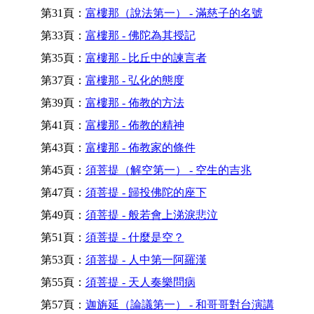
第31頁：
富樓那（說法第一） - 滿慈子的名號
第33頁：
富樓那 - 佛陀為其授記
第35頁：
富樓那 - 比丘中的諫言者
第37頁：
富樓那 - 弘化的態度
第39頁：
富樓那 - 佈教的方法
第41頁：
富樓那 - 佈教的精神
第43頁：
富樓那 - 佈教家的條件
第45頁：
須菩提（解空第一） - 空生的吉兆
第47頁：
須菩提 - 歸投佛陀的座下
第49頁：
須菩提 - 般若會上涕淚悲泣
第51頁：
須菩提 - 什麼是空？
第53頁：
須菩提 - 人中第一阿羅漢
第55頁：
須菩提 - 天人奏樂問病
第57頁：
迦旃延（論議第一） - 和哥哥對台演講