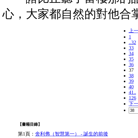
心，大家都自然的對他合
上
1
..32
33
34
35
36
37
38
39
40
41..
126
下
【書籍目錄】
第1頁：
舍利弗（智慧第一） - 誕生的前後