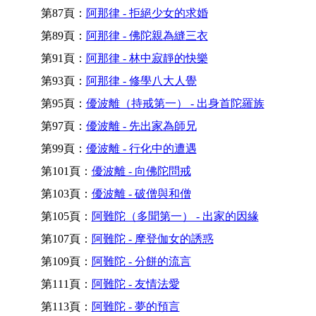
第87頁：
阿那律 - 拒絕少女的求婚
第89頁：
阿那律 - 佛陀親為縫三衣
第91頁：
阿那律 - 林中寂靜的快樂
第93頁：
阿那律 - 修學八大人覺
第95頁：
優波離（持戒第一） - 出身首陀羅族
第97頁：
優波離 - 先出家為師兄
第99頁：
優波離 - 行化中的遭遇
第101頁：
優波離 - 向佛陀問戒
第103頁：
優波離 - 破僧與和僧
第105頁：
阿難陀（多聞第一） - 出家的因緣
第107頁：
阿難陀 - 摩登伽女的誘惑
第109頁：
阿難陀 - 分餅的流言
第111頁：
阿難陀 - 友情法愛
第113頁：
阿難陀 - 夢的預言