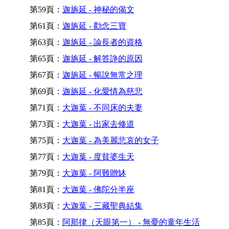
第59頁：
迦旃延 - 神秘的偈文
第61頁：
迦旃延 - 勸念三寶
第63頁：
迦旃延 - 論長者的資格
第65頁：
迦旃延 - 解答諍的原因
第67頁：
迦旃延 - 暢說無常之理
第69頁：
迦旃延 - 化愛情為慈悲
第71頁：
大迦葉 - 不同床的夫妻
第73頁：
大迦葉 - 出家去修道
第75頁：
大迦葉 - 為美麗悲哀的女子
第77頁：
大迦葉 - 度貧婆生天
第79頁：
大迦葉 - 阿難贈缽
第81頁：
大迦葉 - 佛陀分半座
第83頁：
大迦葉 - 三藏聖典結集
第85頁：
阿那律（天眼第一） - 無憂的童年生活