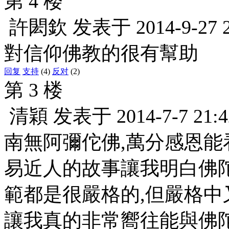
第 4 楼
許閎欽
发表于
2014-9-27 
對信仰佛教的很有幫助
回复
支持
(4)
反对
(2)
第 3 楼
清穎
发表于
2014-7-7 21:4
南無阿彌佗佛,萬分感恩能
易近人的故事讓我明白佛
範都是很嚴格的,但嚴格中
讓我真的非常嚮往能與佛