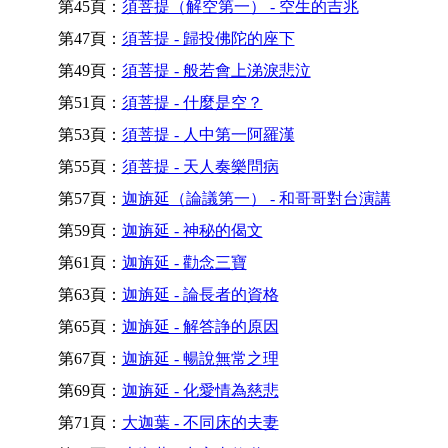
第45頁：
須菩提（解空第一） - 空生的吉兆
第47頁：
須菩提 - 歸投佛陀的座下
第49頁：
須菩提 - 般若會上涕淚悲泣
第51頁：
須菩提 - 什麼是空？
第53頁：
須菩提 - 人中第一阿羅漢
第55頁：
須菩提 - 天人奏樂問病
第57頁：
迦旃延（論議第一） - 和哥哥對台演講
第59頁：
迦旃延 - 神秘的偈文
第61頁：
迦旃延 - 勸念三寶
第63頁：
迦旃延 - 論長者的資格
第65頁：
迦旃延 - 解答諍的原因
第67頁：
迦旃延 - 暢說無常之理
第69頁：
迦旃延 - 化愛情為慈悲
第71頁：
大迦葉 - 不同床的夫妻