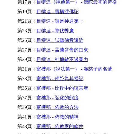
第17頁：
目犍連（神通第一） - 佛陀最初的侍從
第19頁：
目犍連 - 寶橋渡佛陀
第21頁：
目犍連 - 誰是神通第一
第23頁：
目犍連 - 降伏弊魔
第25頁：
目犍連 - 試聽佛音遠近
第27頁：
目犍連 - 盂蘭盆會的由來
第29頁：
目犍連 - 神通敵不過業力
第31頁：
富樓那（說法第一） - 滿慈子的名號
第33頁：
富樓那 - 佛陀為其授記
第35頁：
富樓那 - 比丘中的諫言者
第37頁：
富樓那 - 弘化的態度
第39頁：
富樓那 - 佈教的方法
第41頁：
富樓那 - 佈教的精神
第43頁：
富樓那 - 佈教家的條件