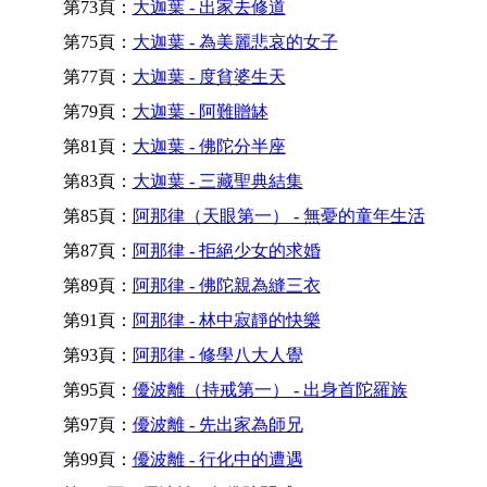
第73頁：
大迦葉 - 出家去修道
第75頁：
大迦葉 - 為美麗悲哀的女子
第77頁：
大迦葉 - 度貧婆生天
第79頁：
大迦葉 - 阿難贈缽
第81頁：
大迦葉 - 佛陀分半座
第83頁：
大迦葉 - 三藏聖典結集
第85頁：
阿那律（天眼第一） - 無憂的童年生活
第87頁：
阿那律 - 拒絕少女的求婚
第89頁：
阿那律 - 佛陀親為縫三衣
第91頁：
阿那律 - 林中寂靜的快樂
第93頁：
阿那律 - 修學八大人覺
第95頁：
優波離（持戒第一） - 出身首陀羅族
第97頁：
優波離 - 先出家為師兄
第99頁：
優波離 - 行化中的遭遇