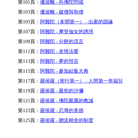
第101頁：
優波離 - 向佛陀問戒
第103頁：
優波離 - 破僧與和僧
第105頁：
阿難陀（多聞第一） - 出家的因緣
第107頁：
阿難陀 - 摩登伽女的誘惑
第109頁：
阿難陀 - 分餅的流言
第111頁：
阿難陀 - 友情法愛
第113頁：
阿難陀 - 夢的預言
第115頁：
阿難陀 - 參加結集大典
第117頁：
羅侯羅（密行第一） - 人間第一幸福兒
第119頁：
羅侯羅 - 最初的沙彌
第121頁：
羅侯羅 - 佛陀嚴厲的教誡
第123頁：
羅侯羅 - 忍辱的美德
第125頁：
羅侯羅 - 贈送精舍的制度