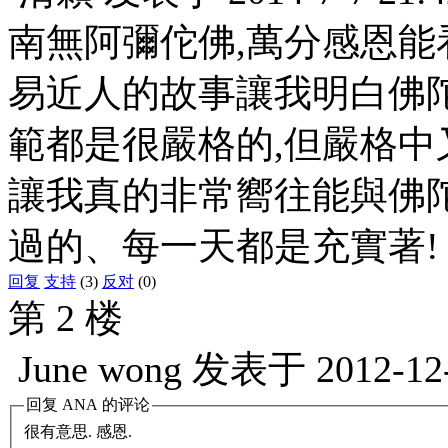
南無阿彌佗佛,萬分感恩能
易近人的故事讓我明白佛
範都是很嚴格的,但嚴格中
讓我真的非常嚮往能與佛
過的、每一天都是充實著!
回复
支持
(3)
反对
(0)
第 2 楼
June wong
发表于
2012-12
回复
ANA
的评论
很有意思. 感恩.