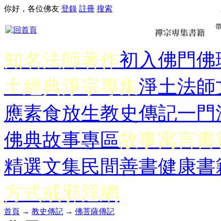
你好，各位佛友
登錄
註冊
搜索
知名法師著作
初入佛門
佛
土經典
淨宗專集
淨土法師
應
素食放生
教史傳記
一門
佛典故事專區
故事寓言書
精選文集
民間善書
健康書
方式
戒邪淫網
首頁
→
教史傳記
→
佛菩薩傳記