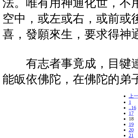
法。唯有用神通化世，不
空中，或左或右，或前或
喜，發願來生，要求得神
有志者事竟成，目犍連
能皈依佛陀，在佛陀的弟
上
1
..16
17
18
19
20
21