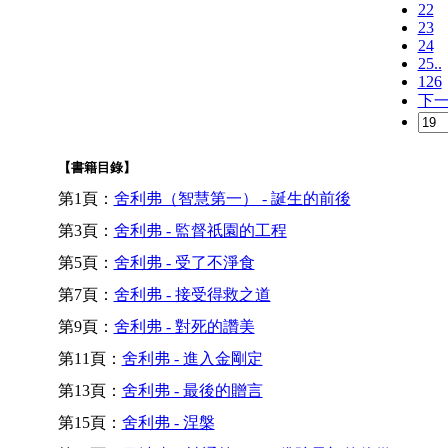
22
23
24
25..
126
下
【書籍目錄】
第1頁：
舍利弗（智慧第一） - 誕生的前後
第3頁：
舍利弗 - 監督祇園的工程
第5頁：
舍利弗 - 受了不淨食
第7頁：
舍利弗 - 接受得救之道
第9頁：
舍利弗 - 對死的讚美
第11頁：
舍利弗 - 進入金剛定
第13頁：
舍利弗 - 最後的贈言
第15頁：
舍利弗 - 涅槃