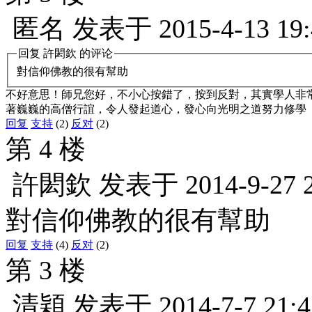
匿名
发表于
2015-4-13 19
回复
許閎欽
的评论
對信仰佛教的很有幫助
不好意思！師兄您好，不小心按錯了，按到反對，其實學人非
著巍巍的高僧行誼，令人發起道心，發心向光明之道努力修學
回复
支持
(2)
反对
(2)
第 4 楼
許閎欽
发表于
2014-9-27 
對信仰佛教的很有幫助
回复
支持
(4)
反对
(2)
第 3 楼
清穎
发表于
2014-7-7 21:4