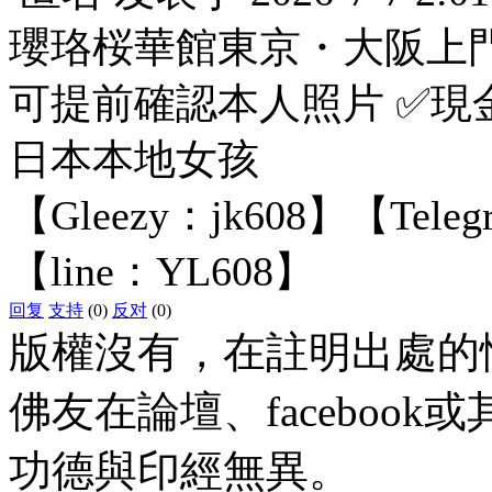
瓔珞桜華館東京・大阪上
可提前確認本人照片 ✅現
日本本地女孩
【Gleezy：jk608】【Tele
【line：YL608】
回复
支持
(0)
反对
(0)
版權沒有，在註明出處的
佛友在論壇、faceboo
功德與印經無異。