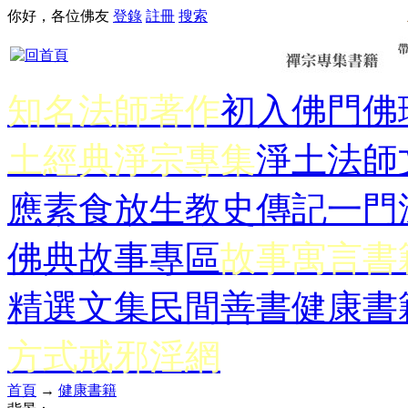
你好，各位佛友
登錄
註冊
搜索
知名法師著作
初入佛門
佛
土經典
淨宗專集
淨土法師
應
素食放生
教史傳記
一門
佛典故事專區
故事寓言書
精選文集
民間善書
健康書
方式
戒邪淫網
首頁
→
健康書籍