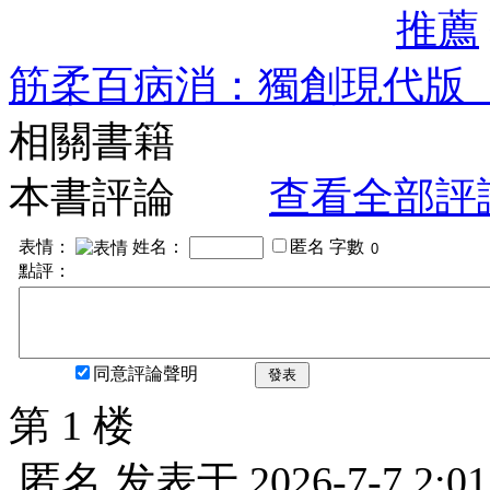
推薦
筋柔百病消：獨創現代版
相關書籍
本書評論
查看全部評
表情：
姓名：
匿名
字數
點評：
同意評論聲明
發表
第 1 楼
匿名
发表于
2026-7-7 2:01