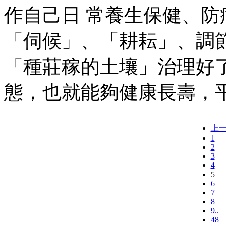
作自己日 常養生保健、
「伺候」、「耕耘」、調節
「種莊稼的土壤」治理好
態，也就能夠健康長壽，
上
1
2
3
4
5
6
7
8
9..
48