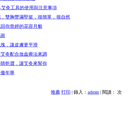
-艾灸工具的使用與注意事項
肥，雙胸豐滿堅挺，很簡單，很自然
找回你曾經的花容月貌
褐斑
包塊，讓皮膚更平滑
用艾灸配合放血療法來調
眼睛乾澀，讓艾灸來幫你
笑傲年華
推薦
打印
| 錄入：
admin
| 閱讀：
次