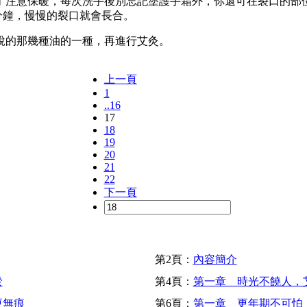
注意保暖，每次洗手後別忘記塗護手霜外，你還可在裂口的部位
 分鐘，慢慢的裂口就會長合。
的那幾種油的一種，再進行艾灸。
上一頁
1
..16
17
18
19
20
21
22
下一頁
第2頁：
內容簡介
淤
第4頁：
第一章 時光不饒人，
更無痕
第6頁：
第一章 更年期不可怕