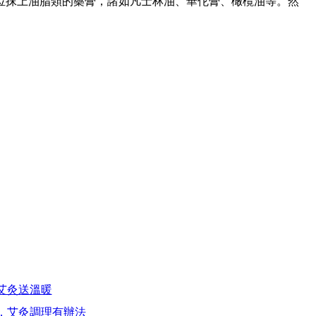
抹上油脂類的藥膏，諸如凡士林油、華佗膏、橄欖油等。然
艾灸送溫暖
，艾灸調理有辦法