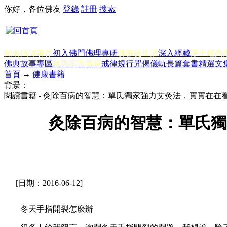
你好，各位佛友
登錄
註冊
搜索
知名法師著作
初入佛門
佛理專研
佛教徒生活
深入經藏
淨土經典
佛典故事專區
故事寓言書籍
戒律規行
咒偈儀軌
長篇套書
精選文
首頁
→
健康書籍
背景：
閱讀書籍 - 灸除百病的智慧：單氏獨家強力艾灸法，實實在
灸除百病的智慧：單氏
[日期：2016-06-12]
冬天手指開裂怎麼辦