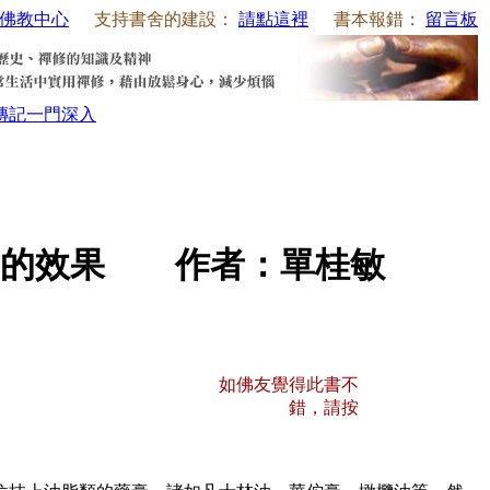
佛教中心
支持書舍的建設：
請點這裡
書本報錯：
留言板
傳記
一門深入
見的效果 作者：單桂敏
如佛友覺得此書不
錯，請按