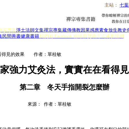
主站：
七葉
淨宗專集
淨土法師文集
禪宗專集
藏傳佛教
因果感應
素食放生
教史
集
民間善書
健康書籍
我們的 Facebook 粉絲群
贊助方式
戒邪淫網
在看得見的效果 作者：單桂敏
獨家強力艾灸法，實實在在看得
第二章 冬天手指開裂怎麼辦
來源： 作者：單桂敏