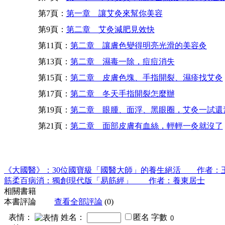
第7頁：
第一章 讓艾灸來幫你美容
第9頁：
第二章 艾灸減肥見效快
第11頁：
第二章 讓膚色變得明亮光滑的美容灸
第13頁：
第二章 濕毒一除，痘痘消失
第15頁：
第二章 皮膚色塊、手指開裂、濕疹找艾灸
第17頁：
第二章 冬天手指開裂怎麼辦
第19頁：
第二章 眼腫、面浮、黑眼圈，艾灸一試還
第21頁：
第二章 面部皮膚有血絲，輕輕一灸就沒了
《大國醫》：30位國寶級「國醫大師」的養生絕活 作者：王
筋柔百病消：獨創現代版「易筋經」 作者：養東居士
相關書籍
本書評論
查看全部評論
(0)
表情：
姓名：
匿名
字數