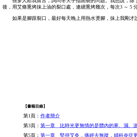
很多人給我留言，詢問冬天手指開裂的問題。我想說，除了
後，用艾條熏烤抹上油的裂口處，連續熏烤幾次，每次3 ～ 5
如果是腳跟裂口，最好每天晚上用熱水燙腳，抹上我剛才說
【書籍目錄】
第1頁：
作者簡介
第3頁：
第一章 比時光更無情的是體內的寒、濕、
第5頁：
第一章 堅持艾灸，痛經去無蹤，婦科炎症