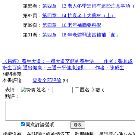
第85頁：
第四章 12.老人冬季進補有這些注意事項
第87頁：
第四章 14.抗衰老十大藥材（上）
第89頁：
第四章 16.老年補腦要科學
第91頁：
第四章 18.年老體弱適當補補「菌」
《易經》養生大道：一種大道至簡的養生法 作者：張其成
瘀生百病 通出健康：三通一平健康法則 作者：陳威生
相關書籍
本書評論
查看全部評論
(0)
表情：
姓名：
匿名
字數
點評：
同意評論聲明
發表
版權沒有，在註明出處的情況下，歡迎轉載。另請善心佛友在論壇