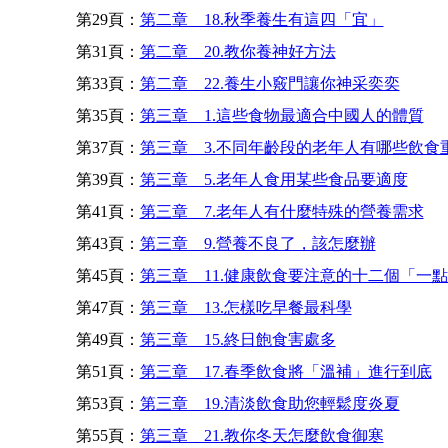
第29頁：
第二章 18.秋季養生有這四「宜」
第31頁：
第二章 20.教你養神好方法
第33頁：
第二章 22.養生小竅門讓你神采奕奕
第35頁：
第三章 1.這些食物最適合中國人的體質
第37頁：
第三章 3.不同年齡段的老年人有哪些飲食
第39頁：
第三章 5.老年人食用某些食品要適度
第41頁：
第三章 7.老年人有什麼特殊的營養需求
第43頁：
第三章 9.營養不良了，該怎麼辦
第45頁：
第三章 11.健康飲食要注意的十二個「一
第47頁：
第三章 13.怎樣吃早餐最科學
第49頁：
第三章 15.終日飽食害處多
第51頁：
第三章 17.春季飲食將「溫補」進行到底
第53頁：
第三章 19.清淡飲食助您輕鬆度炎夏
第55頁：
第三章 21.教你冬天怎麼飲食御寒