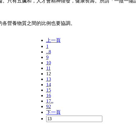
。只有五臟和，人才會精神煥發，健康長壽。所謂「一陰一陽謂
各營養物質之間的比例也要協調。
上一頁
1
..8
9
10
11
12
13
14
15
16
17..
92
下一頁