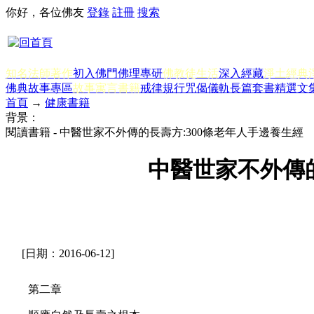
你好，各位佛友
登錄
註冊
搜索
知名法師著作
初入佛門
佛理專研
佛教徒生活
深入經藏
淨土經典
佛典故事專區
故事寓言書籍
戒律規行
咒偈儀軌
長篇套書
精選文
首頁
→
健康書籍
背景：
閱讀書籍 - 中醫世家不外傳的長壽方:300條老年人手邊養生
中醫世家不外傳
[日期：2016-06-12]
第二章