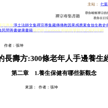
主站：
七葉
淨宗專集
淨土法師文集
禪宗專集
藏傳佛教
因果感應
素食放生
教史
集
民間善書
健康書籍
我們的 Facebook 粉絲群
贊助方式
戒邪淫網
經 作者：張坤
的長壽方:300條老年人手邊養
第二章 1.養生保健有哪些新觀念
來源： 作者：張坤