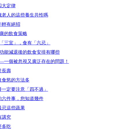
四大定律
百歲老人的這些養生共性嗎
年輕有絕招
健康的飲食策略
有「三宜」，食有「六忌」
化功能減退後的飲食安排有哪些
——一個被忽視又廣泛存在的問題！
促長壽
增進食慾的方法多
晚餐一定要注意「四不過」
忌的六件事，您知道幾件
最忌這些蔬果
有講究
要多吃