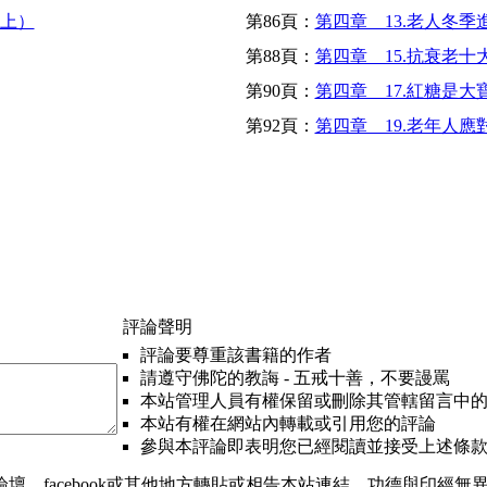
（上）
第86頁：
第四章 13.老人冬
第88頁：
第四章 15.抗衰老十
第90頁：
第四章 17.紅糖是大
第92頁：
第四章 19.老年人應
評論聲明
評論要尊重該書籍的作者
請遵守佛陀的教誨 - 五戒十善，不要謾罵
本站管理人員有權保留或刪除其管轄留言中
本站有權在網站內轉載或引用您的評論
參與本評論即表明您已經閱讀並接受上述條
、facebook或其他地方轉貼或相告本站連結，功德與印經無