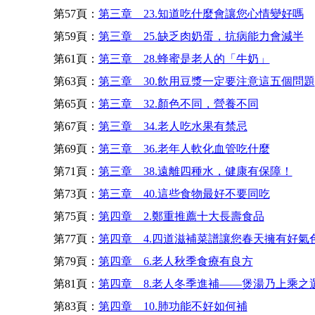
第57頁：
第三章 23.知道吃什麼會讓您心情變好嗎
第59頁：
第三章 25.缺乏肉奶蛋，抗病能力會減半
第61頁：
第三章 28.蜂蜜是老人的「牛奶」
第63頁：
第三章 30.飲用豆漿一定要注意這五個問題
第65頁：
第三章 32.顏色不同，營養不同
第67頁：
第三章 34.老人吃水果有禁忌
第69頁：
第三章 36.老年人軟化血管吃什麼
第71頁：
第三章 38.遠離四種水，健康有保障！
第73頁：
第三章 40.這些食物最好不要同吃
第75頁：
第四章 2.鄭重推薦十大長壽食品
第77頁：
第四章 4.四道滋補菜譜讓您春天擁有好氣
第79頁：
第四章 6.老人秋季食療有良方
第81頁：
第四章 8.老人冬季進補——煲湯乃上乘之
第83頁：
第四章 10.肺功能不好如何補