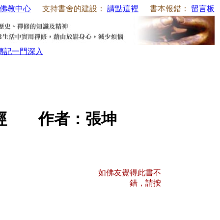
佛教中心
支持書舍的建設：
請點這裡
書本報錯：
留言板
傳記
一門深入
生經 作者：張坤
如佛友覺得此書不
錯，請按