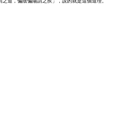
之道，偏陰偏陽謂之疾」，說的就是這個道理。