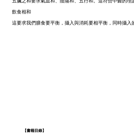
五臟之和要求氣血和、陰陽和、五行和。這符合中醫的理論
飲食相和
這要求我們膳食要平衡，攝入與消耗要相平衡，同時攝入的
【書籍目錄】