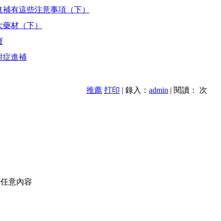
季進補有這些注意事項（下）
大藥材（下）
寶
對症進補
推薦
打印
| 錄入：
admin
| 閱讀：
次
的任意內容
款
異。