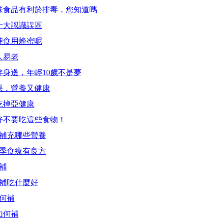
美味食品有利於排毒，您知道嗎
十大認識誤區
確食用蜂蜜呢
人易老
伴身邊，年輕10歲不是夢
水果，營養又健康
吃掉亞健康
最好不要吃這些食物！
需補充哪些營養
春季食療有良方
補
進補吃什麼好
如何補
如何補