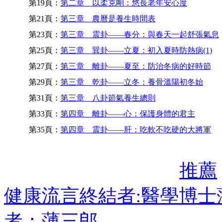
第19頁：
第二章 以柔克剛：悠長老年安心度
第21頁：
第三章 農曆是養生時間表
第23頁：
第三章 震卦——春分：與春天一起舒張氣息
第25頁：
第三章 巽卦——立夏：初入夏時防熱病(1)
第27頁：
第三章 離卦——夏至：防治冬病的好時節
第29頁：
第三章 乾卦——立冬：養骨溫陽初冬始
第31頁：
第三章 八卦節氣養生總則
第33頁：
第四章 離卦——心：保護身體的君主
第35頁：
第四章 震卦——肝：吃軟不吃硬的大將軍
推薦
健康流言終結者:醫學博
者：薄三郎