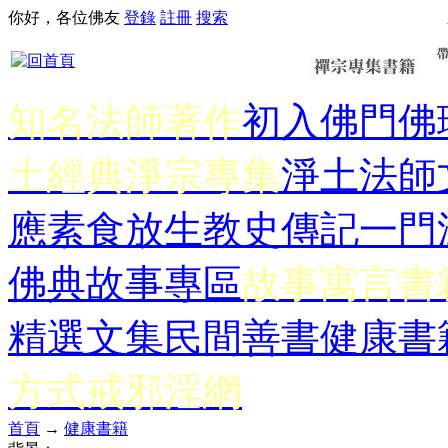
你好，各位佛友
登錄
註冊
搜索
知名法師著作
初入佛門
佛
土經典
淨宗專集
淨土法師
應
素食放生
教史傳記
一門
佛典故事專區
故事寓言書
精選文集
民間善書
健康書
方式
戒邪淫網
首頁
→
健康書籍