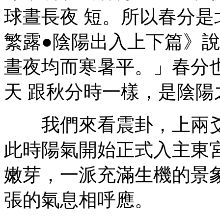
球晝長夜 短。所以春分
繁露●陰陽出入上下篇》
晝夜均而寒暑平。」春分
天 跟秋分時一樣，是陰陽
我們來看震卦，上兩爻
此時陽氣開始正式入主東
嫩芽，一派充滿生機的景
張的氣息相呼應。