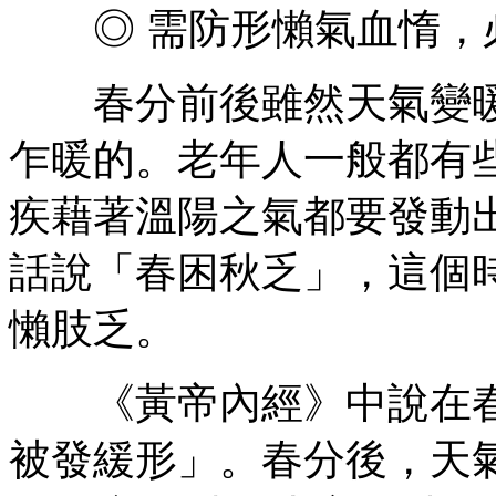
◎ 需防形懶氣血惰，
春分前後雖然天氣變暖
乍暖的。老年人一般都有
疾藉著溫陽之氣都要發動
話說「春困秋乏」，這個
懶肢乏。
《黃帝內經》中說在春
被發緩形」。春分後，天