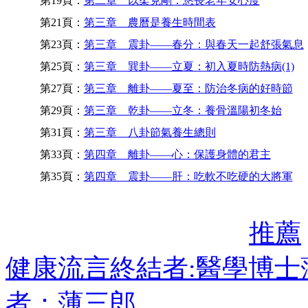
第19頁：
第二章 以柔克剛：悠長老年安心度
第21頁：
第三章 農曆是養生時間表
第23頁：
第三章 震卦——春分：與春天一起舒張氣息
第25頁：
第三章 巽卦——立夏：初入夏時防熱病(1)
第27頁：
第三章 離卦——夏至：防治冬病的好時節
第29頁：
第三章 乾卦——立冬：養骨溫陽初冬始
第31頁：
第三章 八卦節氣養生總則
第33頁：
第四章 離卦——心：保護身體的君主
第35頁：
第四章 震卦——肝：吃軟不吃硬的大將軍
推薦
健康流言終結者:醫學博
者：薄三郎