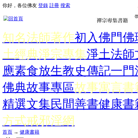
你好，各位佛友
登錄
註冊
搜索
知名法師著作
初入佛門
佛
土經典
淨宗專集
淨土法師
應
素食放生
教史傳記
一門
佛典故事專區
故事寓言書
精選文集
民間善書
健康書
方式
戒邪淫網
首頁
→
健康書籍