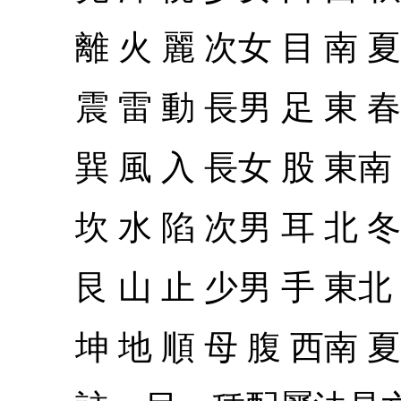
離 火 麗 次女 目 南 夏
震 雷 動 長男 足 東 春
巽 風 入 長女 股 東南 
坎 水 陷 次男 耳 北 冬
艮 山 止 少男 手 東北 
坤 地 順 母 腹 西南 夏