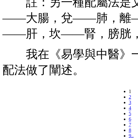
註：另一種配屬法是文
——大腸，兌——肺，離
——肝，坎——腎，膀胱
我在《易學與中醫》一
配法做了闡述。
1
2
3
4
5
6
7
8
9..