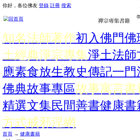
你好，各位佛友
登錄
註冊
搜索
知名法師著作
初入佛門
佛
土經典
淨宗專集
淨土法師
應
素食放生
教史傳記
一門
佛典故事專區
故事寓言書
精選文集
民間善書
健康書
方式
戒邪淫網
首頁
→
健康書籍