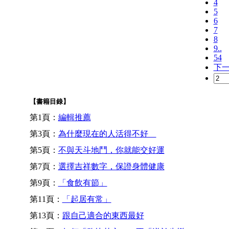
4
5
6
7
8
9..
54
下
【書籍目錄】
第1頁：
編輯推薦
第3頁：
為什麼現在的人活得不好
第5頁：
不與天斗地鬥，你就能交好運
第7頁：
選擇吉祥數字，保證身體健康
第9頁：
「食飲有節」
第11頁：
「起居有常」
第13頁：
跟自己適合的東西最好