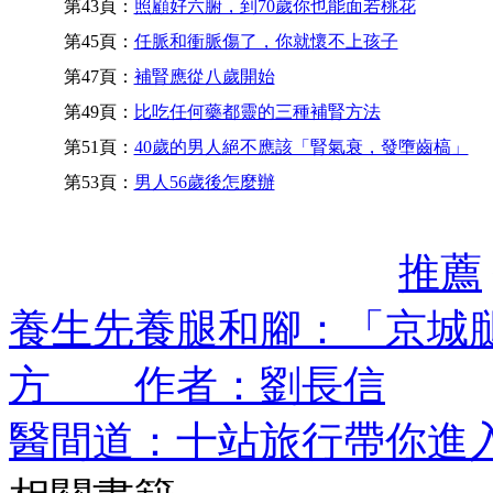
第43頁：
照顧好六腑，到70歲你也能面若桃花
第45頁：
任脈和衝脈傷了，你就懷不上孩子
第47頁：
補腎應從八歲開始
第49頁：
比吃任何藥都靈的三種補腎方法
第51頁：
40歲的男人絕不應該「腎氣衰，發墮齒槁」
第53頁：
男人56歲後怎麼辦
推薦
養生先養腿和腳：「京城
方 作者：劉長信
醫間道：十站旅行帶你進