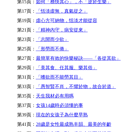
第15頁：
如何「務快其心」，不「逆於生樂」
第17頁：
「恬淡虛無，真氣從之」
第19頁：
虛心方可納物，恬淡才能從容
第21頁：
「精神內守，病安從來」
第23頁：
「志閒而少欲」
第25頁：
「形勞而不倦」
第27頁：
最簡單有效的快樂秘訣——「各從其欲」
第29頁：
「美其食、任其服、樂其俗」
第31頁：
「嗜欲而不能勞其目」
第33頁：
「愚智賢不肖，不懼於物，故合於道」
第35頁：
天生我材必有用嗎
第37頁：
女孩14歲時必須懂的事
第39頁：
現在的女孩子為什麼早熟
第41頁：
28歲是女性最成熟丰韻、最美的年齡